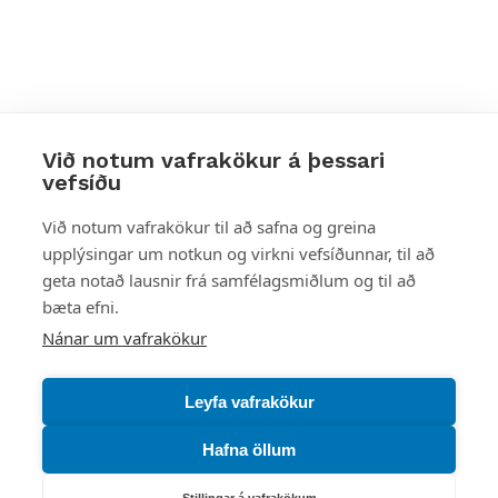
Við notum vafrakökur á þessari
vefsíðu
Styttu þér leið
Við notum vafrakökur til að safna og greina
upplýsingar um notkun og virkni vefsíðunnar, til að
Mest skoðað
geta notað lausnir frá samfélagsmiðlum og til að
bæta efni.
Starfsstöðvar
Nánar um vafrakökur
Leyfa vafrakökur
Hafna öllum
Náttúruverndarstofnun
Stillingar á vafrakökum