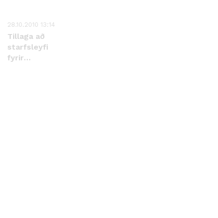
28.10.2010 13:14
Tillaga að
starfsleyfi
fyrir
Olíudreifingu
ehf. á
Reyðarfirði