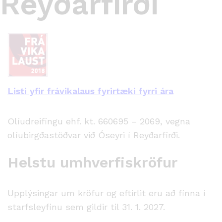
Reyðarfirði
Listi yfir frávikalaus fyrirtæki fyrri ára
Olíudreifingu ehf. kt. 660695 – 2069, vegna
olíubirgðastöðvar við Óseyri í Reyðarfirði.
Helstu umhverfiskröfur
Upplýsingar um kröfur og eftirlit eru að finna í
starfsleyfinu sem gildir til 31. 1. 2027.