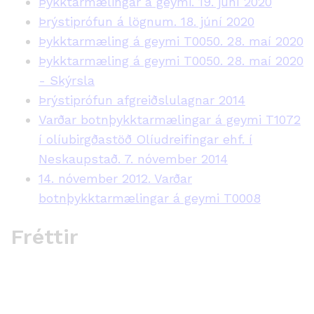
Þykktarmælingar á geymi. 19. júní 2020
Þrýstiprófun á lögnum. 18. júní 2020
Þykktarmæling á geymi T0050. 28. maí 2020
Þykktarmæling á geymi T0050. 28. maí 2020
- Skýrsla
Þrýstiprófun afgreiðslulagnar 2014
Varðar botnþykktarmælingar á geymi T1072
í olíubirgðastöð Olíudreifingar ehf. í
Neskaupstað. 7. nóvember 2014
14. nóvember 2012. Varðar
botnþykktarmælingar á geymi T0008
Fréttir