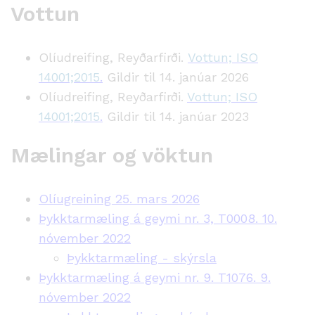
Vottun
Olíudreifing, Reyðarfirði.
Vottun; ISO
14001;2015
.
Gildir til 14. janúar 2026
Olíudreifing, Reyðarfirði.
Vottun; ISO
14001;2015
.
Gildir til 14. janúar 2023
Mælingar og vöktun
Olíugreining 25. mars 2026
Þykktarmæling á geymi nr. 3, T0008. 10.
nóvember 2022
Þykktarmæling - skýrsla
Þykktarmæling á geymi nr. 9. T1076. 9.
nóvember 2022