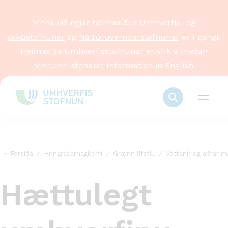
Vinna við nýjar heimasíður
Umhverfis- og
orkustofnunar
og
Náttúruverndarstofnunar
er í gangi.
Heimasíða Umhverfisstofnunar er virk á meðan
vinnunni stendur.
Information in English
Forsíða
Hringrásarhagkerfi
Grænn lífstíll
Vottanir og aðrar m
Hættulegt