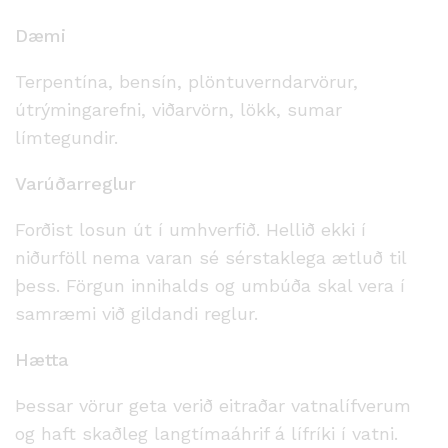
Dæmi
Terpentína, bensín, plöntuverndarvörur,
útrýmingarefni, viðarvörn, lökk, sumar
límtegundir.
Varúðarreglur
Forðist losun út í umhverfið. Hellið ekki í
niðurföll nema varan sé sérstaklega ætluð til
þess. Förgun innihalds og umbúða skal vera í
samræmi við gildandi reglur.
Hætta
Þessar vörur geta verið eitraðar vatnalífverum
og haft skaðleg langtímaáhrif á lífríki í vatni.