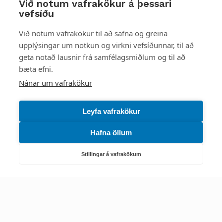
Við notum vafrakökur á þessari
vefsíðu
Styttu þér leið
Við notum vafrakökur til að safna og greina
upplýsingar um notkun og virkni vefsíðunnar, til að
Mest skoðað
geta notað lausnir frá samfélagsmiðlum og til að
bæta efni.
Starfsstöðvar
Nánar um vafrakökur
Leyfa vafrakökur
Hafna öllum
Náttúruverndarstofnun
Veiðimál, friðlýst svæði, landvarsla og náttúruvernd
Stillingar á vafrakökum
Netfang: nattura@nattura.is
Sími: 55 66 800
Umhverfis- og orkustofnun
Efnamál, eftirlit, haf- og vatnsmál, hringrásarhagkerfi, leyfi,