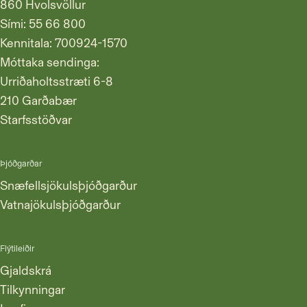
860 Hvolsvöllur
Sími:
55 66 800
Kennitala: 700924-1570
Móttaka sendinga:
Urriðaholtsstræti 6-8
210 Garðabær
Starfsstöðvar
Þjóðgarðar
Snæ­fells­jök­uls­þjóð­garð­ur
Vatna­jök­uls­þjóð­garð­ur
Flýtileiðir
Gjald­skrá
Til­kynn­ingar