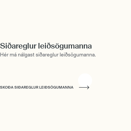
Siðareglur leiðsögumanna
Hér má nálgast siðareglur leiðsögumanna.
SKOÐA SIÐAREGLUR LEIÐSÖGUMANNA