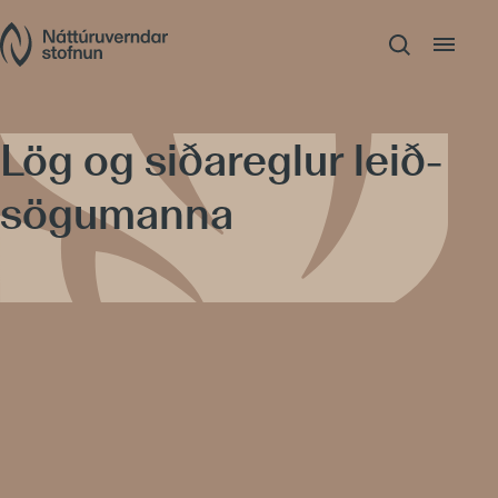
Lög og siða­reglur leið­
sögu­manna