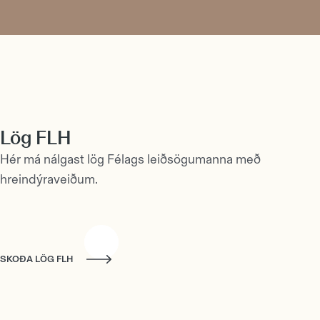
Lög FLH
Hér má nálgast lög Félags leiðsögumanna með
hreindýraveiðum.
SKOÐA LÖG FLH