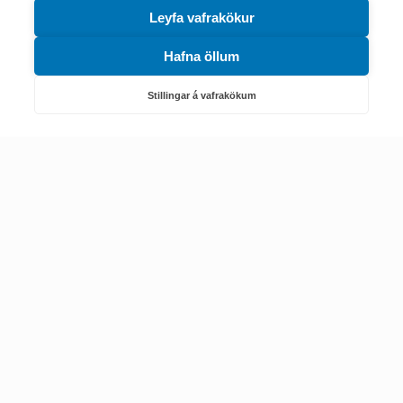
Leyfa vafrakökur
Hafna öllum
Náttúruverndarstofnun
Veiðimál, friðlýst svæði, landvarsla og náttúruvernd
Stillingar á vafrakökum
Netfang: nattura@nattura.is
Sími: 55 66 800
Umhverfis- og orkustofnun
Efnamál, eftirlit, haf- og vatnsmál, hringrásarhagkerfi, leyfi,
loftgæði, loftslagsmál og orkuskipti
▶ Hafa samband
Sími: 569 6000
Kennitala Umhverfis- og orkustofnunar
7010022880
© 2002-2024 Umhverfisstofnun