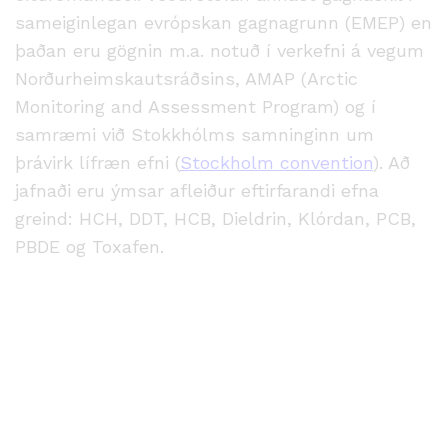
sameiginlegan evrópskan gagnagrunn (EMEP) en
þaðan eru gögnin m.a. notuð í verkefni á vegum
Norðurheimskautsráðsins, AMAP (Arctic
Monitoring and Assessment Program) og í
samræmi við Stokkhólms samninginn um
þrávirk lífræn efni (
Stockholm convention
). Að
jafnaði eru ýmsar afleiður eftirfarandi efna
greind: HCH, DDT, HCB, Dieldrin, Klórdan, PCB,
PBDE og Toxafen.