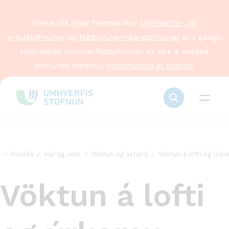
Vinna við nýjar heimasíður
Umhverfis- og
orkustofnunar
og
Náttúruverndarstofnunar
er í gangi.
Heimasíða Umhverfisstofnunar er virk á meðan
vinnunni stendur.
Information in English
Forsíða
Haf og vatn
Vöktun og ástand
Vöktun á lofti og úrk
Vöktun á lofti