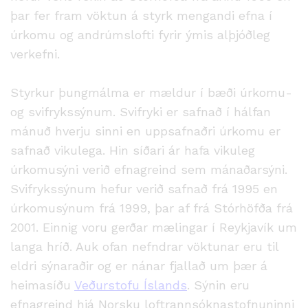
þar fer fram vöktun á styrk mengandi efna í
úrkomu og andrúmslofti fyrir ýmis alþjóðleg
verkefni.
Styrkur þungmálma er mældur í bæði úrkomu-
og svifrykssýnum. Svifryki er safnað í hálfan
mánuð hverju sinni en uppsafnaðri úrkomu er
safnað vikulega. Hin síðari ár hafa vikuleg
úrkomusýni verið efnagreind sem mánaðarsýni.
Svifrykssýnum hefur verið safnað frá 1995 en
úrkomusýnum frá 1999, þar af frá Stórhöfða frá
2001. Einnig voru gerðar mælingar í Reykjavík um
langa hríð. Auk ofan nefndrar vöktunar eru til
eldri sýnaraðir og er nánar fjallað um þær á
heimasíðu
Veðurstofu Íslands
. Sýnin eru
efnagreind hjá Norsku loftrannsóknastofnuninni