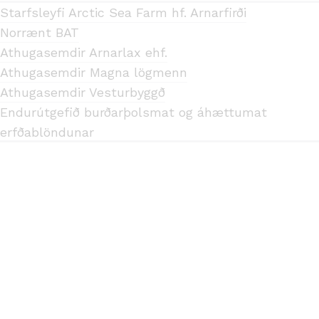
Starfsleyfi Arctic Sea Farm hf. Arnarfirði
Norrænt BAT
Athugasemdir Arnarlax ehf.
Athugasemdir Magna lögmenn
Athugasemdir Vesturbyggð
Endurútgefið burðarþolsmat og áhættumat
erfðablöndunar