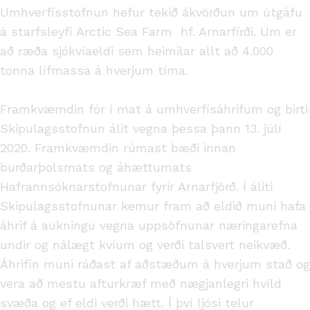
Umhverfisstofnun hefur tekið ákvörðun um útgáfu
á starfsleyfi Arctic Sea Farm hf. Arnarfirði. Um er
að ræða sjókvíaeldi sem heimilar allt að 4.000
tonna lífmassa á hverjum tíma.
Framkvæmdin fór í mat á umhverfisáhrifum og birti
Skipulagsstofnun álit vegna þessa þann 13. júlí
2020. Framkvæmdin rúmast bæði innan
burðarþolsmats og áhættumats
Hafrannsóknarstofnunar fyrir Arnarfjörð. Í áliti
Skipulagsstofnunar kemur fram að eldið muni hafa
áhrif á aukningu vegna uppsöfnunar næringarefna
undir og nálægt kvíum og verði talsvert neikvæð.
Áhrifin muni ráðast af aðstæðum á hverjum stað og
vera að mestu afturkræf með nægjanlegri hvíld
svæða og ef eldi verði hætt. Í því ljósi telur