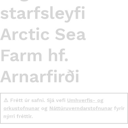
starfsleyfi
Arctic Sea
Farm hf.
Arnarfirði
⚠️ Frétt úr safni. Sjá vefi
Umhverfis- og
orkustofnunar
og
Náttúruverndarstofnunar
fyrir
nýrri fréttir.