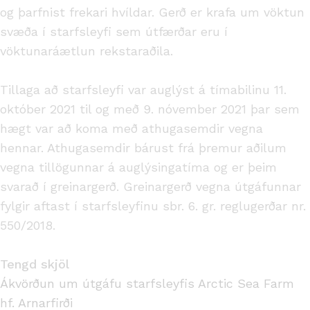
og þarfnist frekari hvíldar. Gerð er krafa um vöktun
svæða í starfsleyfi sem útfærðar eru í
vöktunaráætlun rekstaraðila.
Tillaga að starfsleyfi var auglýst á tímabilinu 11.
október 2021 til og með 9. nóvember 2021 þar sem
hægt var að koma með athugasemdir vegna
hennar. Athugasemdir bárust frá þremur aðilum
vegna tillögunnar á auglýsingatíma og er þeim
svarað í greinargerð. Greinargerð vegna útgáfunnar
fylgir aftast í starfsleyfinu sbr. 6. gr. reglugerðar nr.
550/2018.
Tengd skjöl
Ákvörðun um útgáfu starfsleyfis Arctic Sea Farm
hf. Arnarfirði