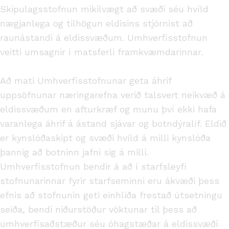
Skipulagsstofnun mikilvægt að svæði séu hvíld
nægjanlega og tilhögun eldisins stjórnist að
raunástandi á eldissvæðum. Umhverfisstofnun
veitti umsagnir í matsferli framkvæmdarinnar.
Að mati Umhverfisstofnunar geta áhrif
uppsöfnunar næringarefna verið talsvert neikvæð á
eldissvæðum en afturkræf og munu því ekki hafa
varanlega áhrif á ástand sjávar og botndýralíf. Eldið
er kynslóðaskipt og svæði hvíld á milli kynslóða
þannig að botninn jafni sig á milli.
Umhverfisstofnun bendir á að í starfsleyfi
stofnunarinnar fyrir starfseminni eru ákvæði þess
efnis að stofnunin geti einhliða frestað útsetningu
seiða, bendi niðurstöður vöktunar til þess að
umhverfisaðstæður séu óhagstæðar á eldissvæði