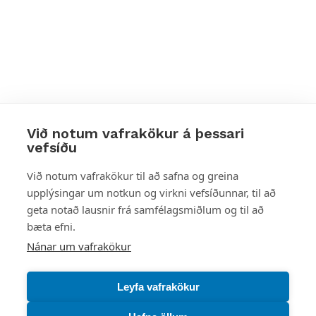
Við notum vafrakökur á þessari
vefsíðu
Styttu þér leið
Við notum vafrakökur til að safna og greina
upplýsingar um notkun og virkni vefsíðunnar, til að
Mest skoðað
geta notað lausnir frá samfélagsmiðlum og til að
bæta efni.
Starfsstöðvar
Nánar um vafrakökur
Leyfa vafrakökur