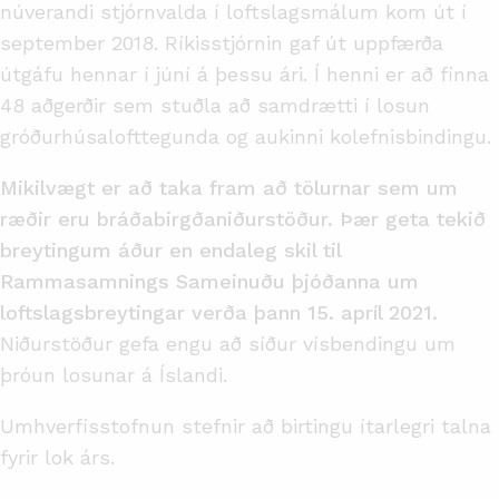
núverandi stjórnvalda í loftslagsmálum kom út í
september 2018. Ríkisstjórnin gaf út uppfærða
útgáfu hennar í júní á þessu ári. Í henni er að finna
48 aðgerðir sem stuðla að samdrætti í losun
gróðurhúsalofttegunda og aukinni kolefnisbindingu.
Mikilvægt er að taka fram að tölurnar sem um
ræðir eru bráðabirgðaniðurstöður. Þær geta tekið
breytingum áður en endaleg skil til
Rammasamnings Sameinuðu þjóðanna um
loftslagsbreytingar verða þann 15. apríl 2021.
Niðurstöður gefa engu að síður vísbendingu um
þróun losunar á Íslandi.
Umhverfisstofnun stefnir að birtingu ítarlegri talna
fyrir lok árs.