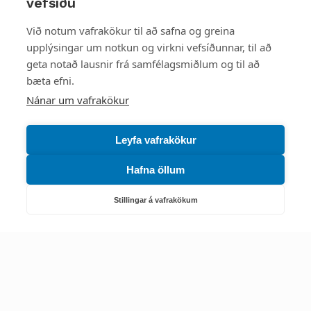
vefsíðu
Styttu þér leið
Við notum vafrakökur til að safna og greina
upplýsingar um notkun og virkni vefsíðunnar, til að
Mest skoðað
geta notað lausnir frá samfélagsmiðlum og til að
bæta efni.
Starfsstöðvar
Nánar um vafrakökur
Leyfa vafrakökur
Hafna öllum
Náttúruverndarstofnun
Veiðimál, friðlýst svæði, landvarsla og náttúruvernd
Stillingar á vafrakökum
Netfang: nattura@nattura.is
Sími: 55 66 800
Umhverfis- og orkustofnun
Efnamál, eftirlit, haf- og vatnsmál, hringrásarhagkerfi, leyfi,