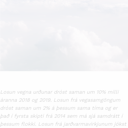
Losun vegna urðunar dróst saman um 10% milli
áranna 2018 og 2019. Losun frá vegasamgöngum
dróst saman um 2% á þessum sama tíma og er
það í fyrsta skipti frá 2014 sem má sjá samdrátt í
þessum flokki. Losun frá jarðvarmavirkjunum jókst