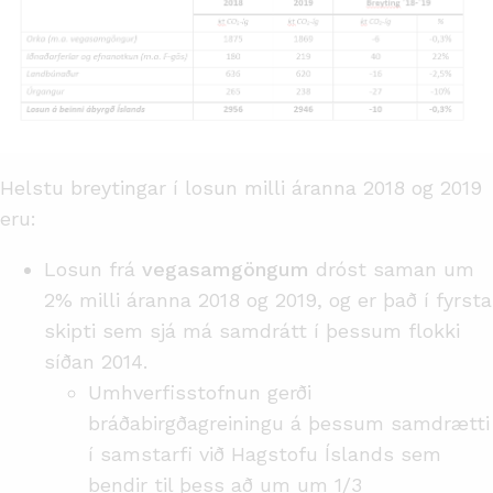
Helstu breytingar í losun milli áranna 2018 og 2019
eru:
Losun frá
vegasamgöngum
dróst saman um
2% milli áranna 2018 og 2019, og er það í fyrsta
skipti sem sjá má samdrátt í þessum flokki
síðan 2014.
Umhverfisstofnun gerði
bráðabirgðagreiningu á þessum samdrætti
í samstarfi við Hagstofu Íslands sem
bendir til þess að um um 1/3