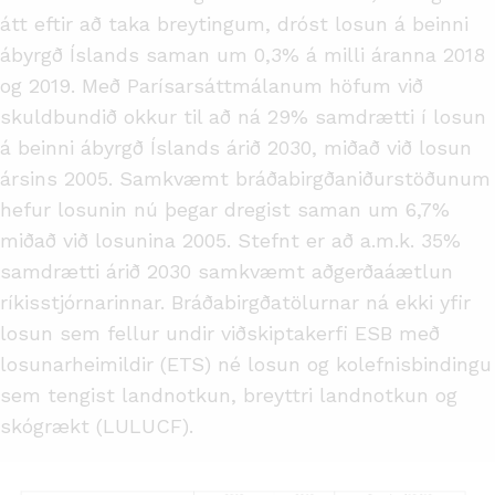
átt eftir að taka breytingum, dróst losun á beinni
ábyrgð Íslands saman um 0,3% á milli áranna 2018
og 2019. Með Parísarsáttmálanum höfum við
skuldbundið okkur til að ná 29% samdrætti í losun
á beinni ábyrgð Íslands árið 2030, miðað við losun
ársins 2005. Samkvæmt bráðabirgðaniðurstöðunum
hefur losunin nú þegar dregist saman um 6,7%
miðað við losunina 2005. Stefnt er að a.m.k. 35%
samdrætti árið 2030 samkvæmt aðgerðaáætlun
ríkisstjórnarinnar. Bráðabirgðatölurnar ná ekki yfir
losun sem fellur undir viðskiptakerfi ESB með
losunarheimildir (ETS) né losun og kolefnisbindingu
sem tengist landnotkun, breyttri landnotkun og
skógrækt (LULUCF).