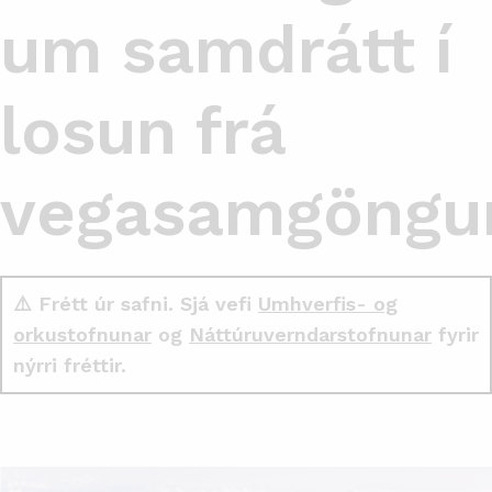
um samdrátt í
losun frá
vegasamgöng
⚠️ Frétt úr safni. Sjá vefi
Umhverfis- og
orkustofnunar
og
Náttúruverndarstofnunar
fyrir
nýrri fréttir.