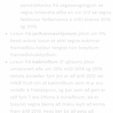
samdráttarins frá vegasamgöngum sé
vegna innlendra aðila en um 2/3 sé vegna
fækkunar ferðamanna á milli áranna 2018
og 2019.
Losun frá
jarðvarmavirkjunum
jókst um 5%.
Þessi aukna losun er ekki vegna aukinnar
framleiðslu heldur tengist hún breyttum
framleiðsluskilyrðum.
Losun frá
kælimiðlum
(F-gösum) jókst
umtalsvert eða um 25% milli 2018 og 2019.
Helsta ástæðan fyrir því er að árið 2012 var
mikið flutt inn af kælimiðlum sem m.a. eru
notaðir á fiskiskipum, og þar sem að gert er
ráð fyrir 7 ára líftíma á búnaðinum, þá er
losunin vegna þeirra að miklu leyti að koma
fram árið 2019. Þess ber þó að geta að: