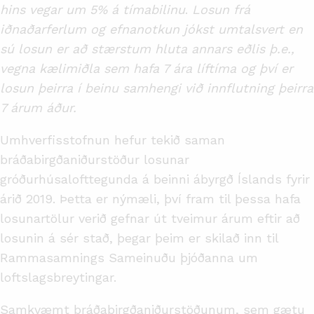
hins vegar um 5% á tímabilinu
.
Losun frá
iðnaðarferlum og efnanotkun jókst umtalsvert en
sú losun er að stærstum hluta annars eðlis þ.e.,
vegna kælimiðla sem hafa 7 ára líftíma og því er
losun þeirra í beinu samhengi við innflutning þeirra
7 árum áður.
Umhverfisstofnun hefur tekið saman
bráðabirgðaniðurstöður losunar
gróðurhúsalofttegunda á beinni ábyrgð Íslands fyrir
árið 2019. Þetta er nýmæli, því fram til þessa hafa
losunartölur verið gefnar út tveimur árum eftir að
losunin á sér stað, þegar þeim er skilað inn til
Rammasamnings Sameinuðu þjóðanna um
loftslagsbreytingar.
Samkvæmt bráðabirgðaniðurstöðunum, sem gætu