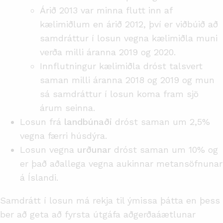
Árið 2013 var minna flutt inn af
kælimiðlum en árið 2012, því er viðbúið að
samdráttur í losun vegna kælimiðla muni
verða milli áranna 2019 og 2020.
Innflutningur kælimiðla dróst talsvert
saman milli áranna 2018 og 2019 og mun
sá samdráttur í losun koma fram sjö
árum seinna.
Losun frá
landbúnaði
dróst saman um 2,5%
vegna færri húsdýra.
Losun vegna
urðunar
dróst saman um 10% og
er það aðallega vegna aukinnar metansöfnunar
á Íslandi.
Samdrátt í losun má rekja til ýmissa þátta en þess
ber að geta að fyrsta útgáfa aðgerðaáætlunar