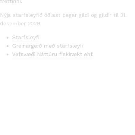
fréttinni.
Nýja starfsleyfið öðlast þegar gildi og gildir til 31.
desember 2029.
Starfsleyfi
Greinargerð með starfsleyfi
Vefsvæði Náttúru fiskirækt ehf.