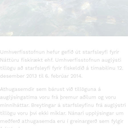
Umhverfisstofnun hefur gefið út starfsleyfi fyrir
Náttúru fiskirækt ehf. Umhverfisstofnun auglýsti
tillögu að starfsleyfi fyrir fiskeldið á tímabilinu 12.
desember 2013 til 6. febrúar 2014.
Athugasemdir sem bárust við tillöguna á
auglýsingatíma voru frá þremur aðilum og voru
minniháttar. Breytingar á starfsleyfinu frá auglýstri
tillögu voru því ekki miklar. Nánari upplýsingar um
meðferð athugasemda eru í greinargerð sem fylgir