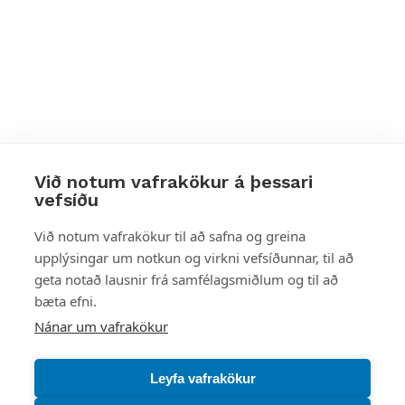
Við notum vafrakökur á þessari
vefsíðu
Styttu þér leið
Við notum vafrakökur til að safna og greina
upplýsingar um notkun og virkni vefsíðunnar, til að
Mest skoðað
geta notað lausnir frá samfélagsmiðlum og til að
bæta efni.
Starfsstöðvar
Nánar um vafrakökur
Leyfa vafrakökur