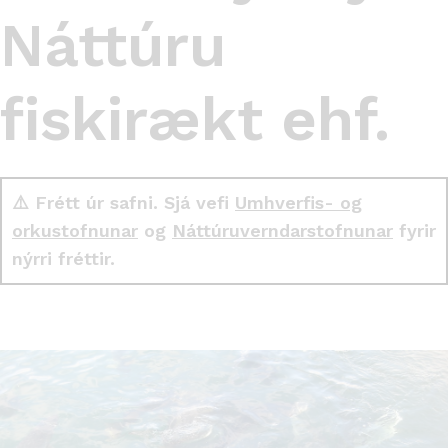
Náttúru
fiskirækt ehf.
⚠️ Frétt úr safni. Sjá vefi
Umhverfis- og
orkustofnunar
og
Náttúruverndarstofnunar
fyrir
nýrri fréttir.