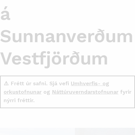
á
Sunnanverðum
Vestfjörðum
⚠️ Frétt úr safni. Sjá vefi
Umhverfis- og
orkustofnunar
og
Náttúruverndarstofnunar
fyrir
nýrri fréttir.