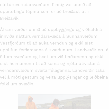
náttúruverndarsvæðum. Einnig var unnið að
upprætingu lúpínu sem er að breiðast út í
Breiðavík.
Áfram verður unnið að uppbyggingu og viðhaldi á
innviða náttúruverndarsvæða á Sunnanverðum
Vestfjörðum til að auka verndun og ekki síst
upplifun ferðamanna á svæðunum. Landverðir eru á
öllum svæðum og hvetjum við ferðamenn og ekki
síst heimamenn til að koma og njóta útivistar á
verndarsvæðum sveitarfélaganna. Landverðir taka
vel á móti gestum og veita upplýsingar og leiðbeina
fólki um svæðin.