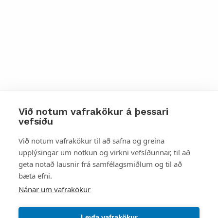
Við notum vafrakökur á þessari
vefsíðu
Styttu þér leið
Við notum vafrakökur til að safna og greina
upplýsingar um notkun og virkni vefsíðunnar, til að
Mest skoðað
geta notað lausnir frá samfélagsmiðlum og til að
bæta efni.
Starfsstöðvar
Nánar um vafrakökur
Leyfa vafrakökur