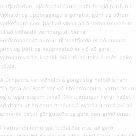
Ísafjarðarbæ. Sjálfboðaliðarnir hafa fengið þjálfun í
viðhaldi og uppbyggingu á göngustígum og öðrum
verkefnum sem þarf að vinna að á verndarsvæðum
til að viðhalda verndargildi þeirra.
Ferðamannastraumur til Vestfjarða er að aukast
jafnt og þétt og kappkostað er við að gera
verndarsvæðin í stakk búin til að taka á móti þeim
fjölda.
Á Dynjanda var viðhaldi á göngustíg haldið áfram
frá fyrra ári. Bætt var við steintröppum, vatnsrásum
og aflegu stígum lokað. Mikill árangur hefur náðst í
að draga úr hnignun gróðurs á svæðinu með því að
afmarka betur gönguleiðir og gera þær greiðfærari.
Í Vatnsfirði unnu sjálfboðaliðar m.a. að gerð