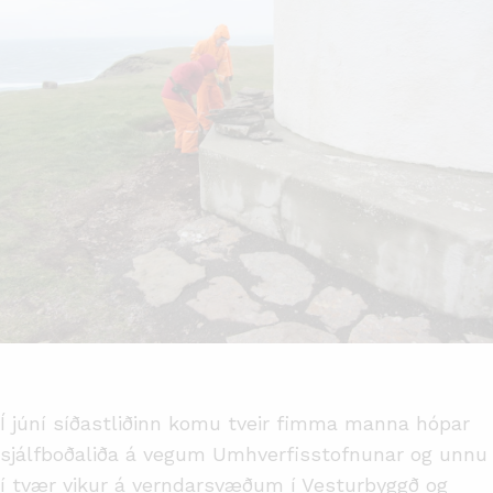
Í júní síðastliðinn komu tveir fimma manna hópar
sjálfboðaliða á vegum Umhverfisstofnunar og unnu
í tvær vikur á verndarsvæðum í Vesturbyggð og