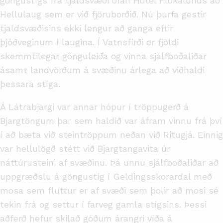
göngustígs frá tjaldsvæði ofan Hótel Flókalunds að
Hellulaug sem er við fjöruborðið. Nú þurfa gestir
tjaldsvæðisins ekki lengur að ganga eftir
þjóðveginum í laugina. Í Vatnsfirði er fjöldi
skemmtilegar gönguleiða og vinna sjálfboðaliðar
ásamt landvörðum á svæðinu árlega að viðhaldi
þessara stíga.
Á Látrabjargi var annar hópur í tröppugerð á
Bjargtöngum þar sem haldið var áfram vinnu frá því
í að bæta við steintröppum neðan við Ritugjá. Einnig
var hellulögð stétt við Bjargtangavita úr
náttúrusteini af svæðinu. Þá unnu sjálfboðaliðar að
uppgræðslu á göngustíg í Geldingsskorardal með
mosa sem fluttur er af svæði sem þolir að mosi sé
tekin frá og settur í farveg gamla stígsins. Þessi
aðferð hefur skilað góðum árangri víða á