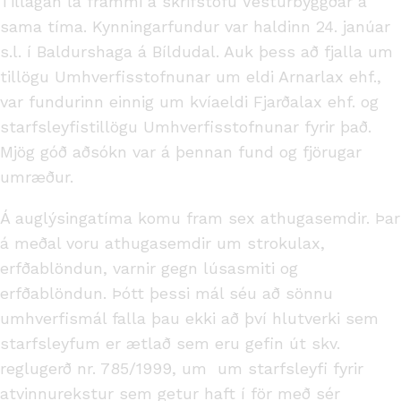
Tillagan lá frammi á skrifstofu Vesturbyggðar á
sama tíma. Kynningarfundur var haldinn 24. janúar
s.l. í Baldurshaga á Bíldudal. Auk þess að fjalla um
tillögu Umhverfisstofnunar um eldi Arnarlax ehf.,
var fundurinn einnig um kvíaeldi Fjarðalax ehf. og
starfsleyfistillögu Umhverfisstofnunar fyrir það.
Mjög góð aðsókn var á þennan fund og fjörugar
umræður.
Á auglýsingatíma komu fram sex athugasemdir. Þar
á meðal voru athugasemdir um strokulax,
erfðablöndun, varnir gegn lúsasmiti og
erfðablöndun. Þótt þessi mál séu að sönnu
umhverfismál falla þau ekki að því hlutverki sem
starfsleyfum er ætlað sem eru gefin út skv.
reglugerð nr. 785/1999, um um starfsleyfi fyrir
atvinnurekstur sem getur haft í för með sér