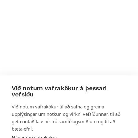
Við notum vafrakökur á þessari
vefsíðu
Styttu þér leið
Við notum vafrakökur til að safna og greina
upplýsingar um notkun og virkni vefsíðunnar, til að
Mest skoðað
geta notað lausnir frá samfélagsmiðlum og til að
bæta efni.
Starfsstöðvar
Nánar um vafrakökur