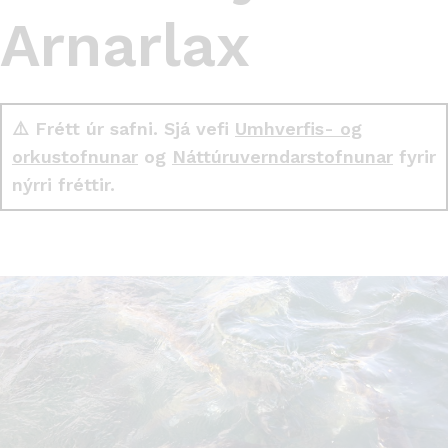
Arnarlax
⚠️ Frétt úr safni. Sjá vefi
Umhverfis- og
orkustofnunar
og
Náttúruverndarstofnunar
fyrir
nýrri fréttir.