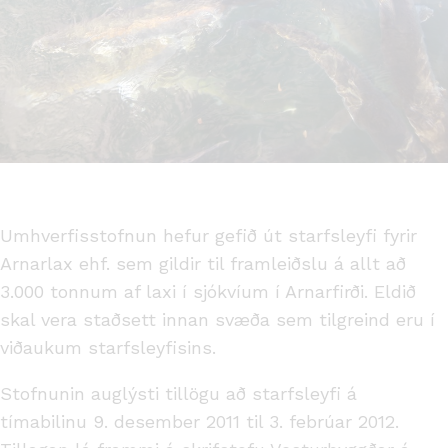
Umhverfisstofnun hefur gefið út starfsleyfi fyrir
Arnarlax ehf. sem gildir til framleiðslu á allt að
3.000 tonnum af laxi í sjókvíum í Arnarfirði. Eldið
skal vera staðsett innan svæða sem tilgreind eru í
viðaukum starfsleyfisins.
Stofnunin auglýsti tillögu að starfsleyfi á
tímabilinu 9. desember 2011 til 3. febrúar 2012.