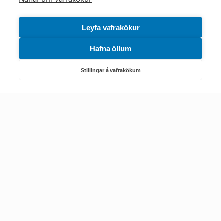
Leyfa vafrakökur
Hafna öllum
Náttúruverndarstofnun
Veiðimál, friðlýst svæði, landvarsla og náttúruvernd
Stillingar á vafrakökum
Netfang: nattura@nattura.is
Sími: 55 66 800
Umhverfis- og orkustofnun
Efnamál, eftirlit, haf- og vatnsmál, hringrásarhagkerfi, leyfi,
loftgæði, loftslagsmál og orkuskipti
▶ Hafa samband
Sími: 569 6000
Kennitala Umhverfis- og orkustofnunar
7010022880