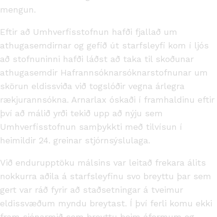
mengun.
Eftir að Umhverfisstofnun hafði fjallað um
athugasemdirnar og gefið út starfsleyfi kom í ljós
að stofnuninni hafði láðst að taka til skoðunar
athugasemdir Hafrannsóknarsóknarstofnunar um
skörun eldissviða við togslóðir vegna árlegra
rækjurannsókna. Arnarlax óskaði í framhaldinu eftir
því að málið yrði tekið upp að nýju sem
Umhverfisstofnun samþykkti með tilvísun í
heimildir 24. greinar stjórnsýslulaga.
Við endurupptöku málsins var leitað frekara álits
nokkurra aðila á starfsleyfinu svo breyttu þar sem
gert var ráð fyrir að staðsetningar á tveimur
eldissvæðum myndu breytast. Í því ferli komu ekki
fram sjónarmið sem breyttu þeim áformum og