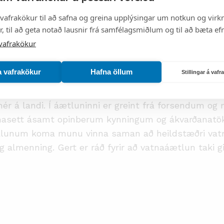
vafrakökur til að safna og greina upplýsingar um notkun og virkn
, til að geta notað lausnir frá samfélagsmiðlum og til að bæta efn
vafrakökur
a vafrakökur
Hafna öllum
Stillingar á vaf
 áfanga - og verkáætlun vegna vinnu við vatnaáætlu
ex mánuði. Áætlunin er liður í að styrkja almenna þá
hér á landi. Í áætluninni er greint frá forsendum 
sett ásamt opinberum kynningum og ákvarðanatökum
 málunum koma munu vinna saman að heildstæðri va
 almenning. Gert er ráð fyrir að vatnaáætlun taki gi