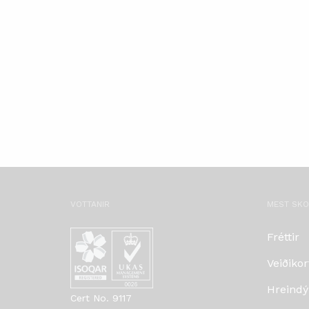
VOTTANIR
MEST SK
Fréttir
Veiðikor
Hreindý
Cert No. 9117