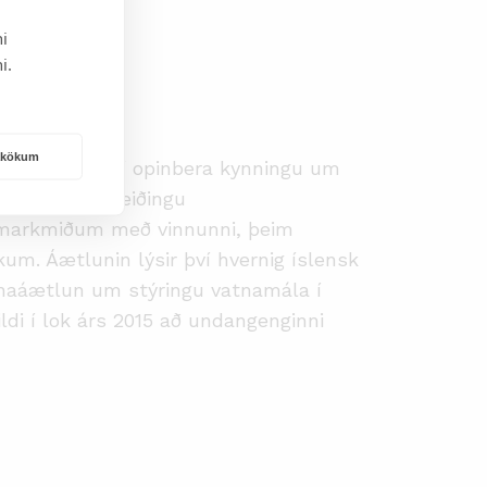
i
i.
rakökum
n og fer hún í opinbera kynningu um
tttöku í innleiðingu
og markmiðum með vinnunni, þeim
. Áætlunin lýsir því hvernig íslensk
tnaáætlun um stýringu vatnamála í
ldi í lok árs 2015 að undangenginni