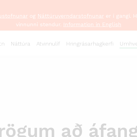
ustofnunar
og
Náttúruverndarstofnunar
er í gangi. 
vinnunni stendur.
Information in English
tn
Náttúra
Atvinnulíf
Hringrásarhagkerfi
Umhve
drögum að áfan