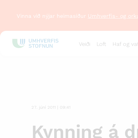
Vinna við nýjar heimasíður
Umhverfis- og ork
Veiði
Loft
Haf og va
Stök
frétt
27. júní 2011 | 09:41
Kynning á 