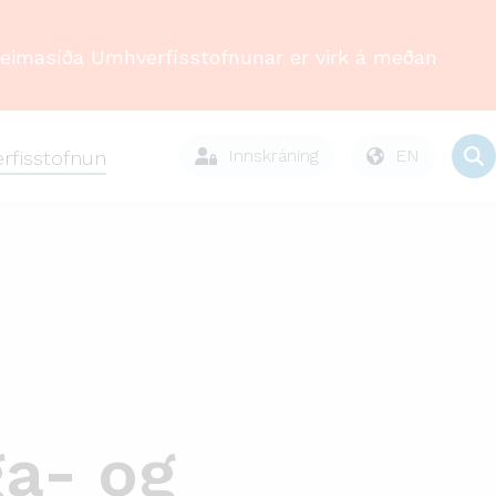
Heimasíða Umhverfisstofnunar er virk á meðan
Innskráning
EN
rfisstofnun
ga- og