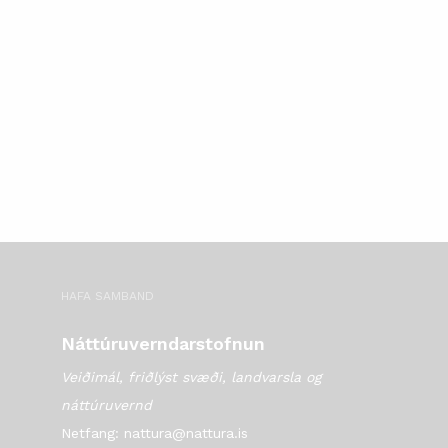
HAFA SAMBAND
Náttúruverndarstofnun
Veiðimál, friðlýst svæði, landvarsla og
náttúruvernd
Netfang: nattura@nattura.is