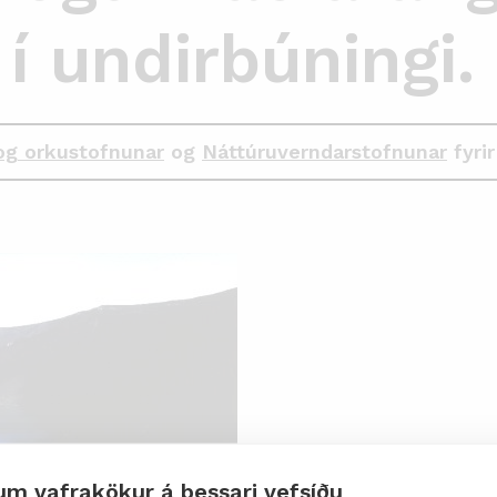
í undirbúningi.
og orkustofnunar
og
Náttúruverndarstofnunar
fyrir
um vafrakökur á þessari vefsíðu