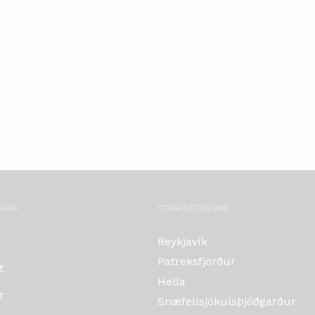
OÐAÐ
STARFSSTÖÐVAR
Reykjavík
Patreksfjörður
t
Hella
r
Snæfellsjökulsþjóðgarður