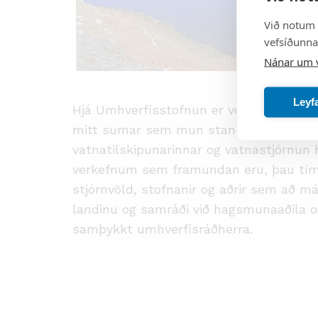
Við notum 
vefsíðunnar
Nánar um 
Leyf
Hjá Umhverfisstofnun er verið að útbúa
mitt sumar sem mun standa yfir í alls s
vatnatilskipunarinnar og vatnastjórnun 
verkefnum sem framundan eru, þau tíma
stjórnvöld, stofnanir og aðrir sem að
landinu og samráði við hagsmunaaðila og
samþykkt umhverfisráðherra.