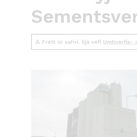
Sementsver
⚠️ Frétt úr safni. Sjá vefi
Umhverfis- 