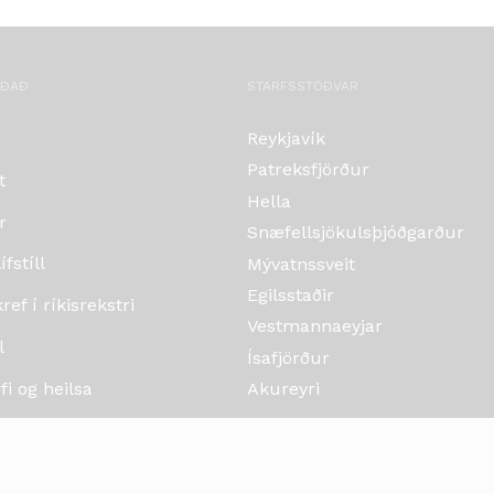
OÐAÐ
STARFSSTÖÐVAR
Reykjavík
Patreksfjörður
t
Hella
r
Snæfellsjökulsþjóðgarður
fstíll
Mývatnssveit
Egilsstaðir
ef í ríkisrekstri
Vestmannaeyjar
l
Ísafjörður
i og heilsa
Akureyri