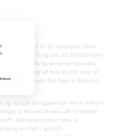
i
r starfsleyfið til 31. desember 2024.
i.
f sementsgjalli og allt að 250.000 tonn
nar, verkstæða og annarrar þjónustu
i af koladufti og að búa 25.000 tonn af
rakökum
ti forvinnslu hans fari fram á Akranesi
008 og bárust athugasemdir frá 15 aðilum.
ingar á fallryki til þess að fyrirtækið
slofti. Hámarksstyrkur ryks úr
rgang en mjöl í gjallofn