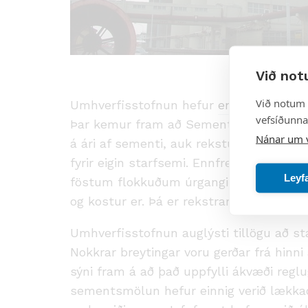
Við not
Við notum 
Umhverfisstofnun hefur
endurnýjað star
vefsíðunnar
Þar kemur fram að Sementsverksmiðjunni 
Nánar um 
á ári af sementi, auk reksturs hráefn
fyrir eigin starfsemi. Ennfremur er verk
Leyf
föstum flokkuðum úrgangi til brennslu í g
og kostur er. Þá er rekstraraðila heimi
Umhverfisstofnun auglýsti tillögu að sta
Nokkrar breytingar voru gerðar frá hinni 
sýni fram á að það uppfylli ákvæði reglu
sementsmölun hefur einnig verið lækkaðu