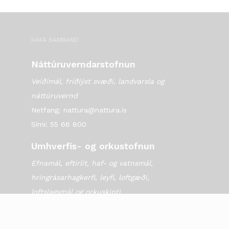
HAFA SAMBAND
Náttúruverndarstofnun
Veiðimál, friðlýst svæði, landvarsla og
náttúruvernd
Netfang: nattura@nattura.is
Sími: 55 66 800
Umhverfis- og orkustofnun
Efnamál, eftirlit, haf- og vatnsmál,
hringrásarhagkerfi, leyfi, loftgæði,
loftslagsmál og orkuskipti
▶ Hafa samband
Sími: 569 6000