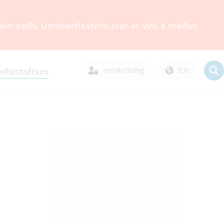
Heimasíða Umhverfisstofnunar er virk á meðan
Innskráning
EN
rfisstofnun