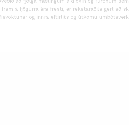
ákveðið að fjölga mælingum á díoxín og fúrönum se
fram á fjögurra ára fresti, er rekstaraðila gert að s
vöktunar og innra eftirlits og útkomu umbótaverk
.