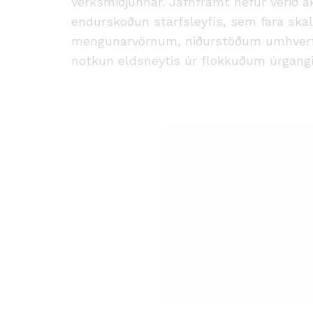
verksmiðjunnar. Jafnframt hefur verið 
endurskoðun starfsleyfis, sem fara skal 
mengunarvörnum, niðurstöðum umhverfis
notkun eldsneytis úr flokkuðum úrgangi