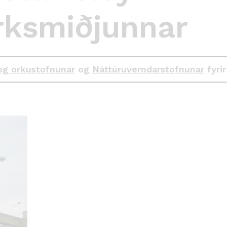
ksmiðjunnar
og orkustofnunar
og
Náttúruverndarstofnunar
fyrir