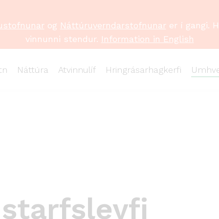
ustofnunar
og
Náttúruverndarstofnunar
er í gangi. 
vinnunni stendur.
Information in English
tn
Náttúra
Atvinnulíf
Hringrásarhagkerfi
Umhve
starfsleyfi