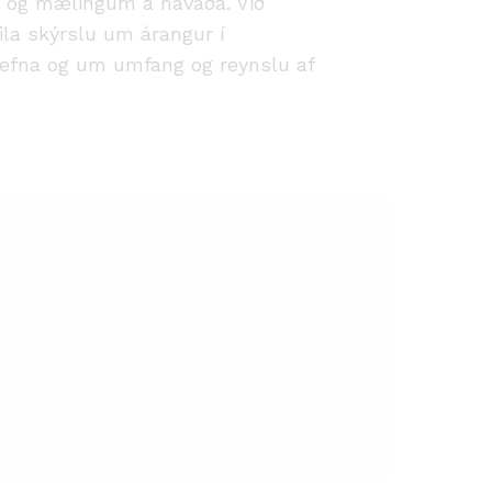
m og mælingum á hávaða. Við
kila skýrslu um árangur í
efna og um umfang og reynslu af