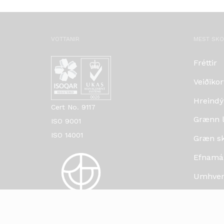
VOTTANIR
MEST SK
Fréttir
Veiðikor
Hreindý
Cert No. 9117
Grænn lí
ISO 9001
ISO 14001
Græn skr
Efnamá
Umhverf