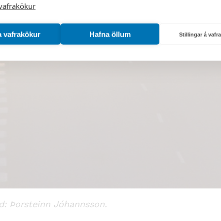
vafrakökur
a vafrakökur
Hafna öllum
Stillingar á vaf
d: Þorsteinn Jóhannsson.