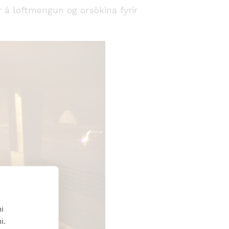
r á loftmengun og orsökina fyrir
i
i.