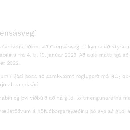
rensásvegi
gæðamælistöðinni við Grensásveg til kynna að styrku
linu frá 4. til 19. janúar 2023. Að auki mátti sjá a
er 2022.
örkum í ljósi þess að samkvæmt reglugerð má NO
ekk
2
rju almanaksári.
ímabili og því viðbúið að há gildi loftmengunarefna 
listöðvum á höfuðborgarsvæðinu þó svo að gildi á þ