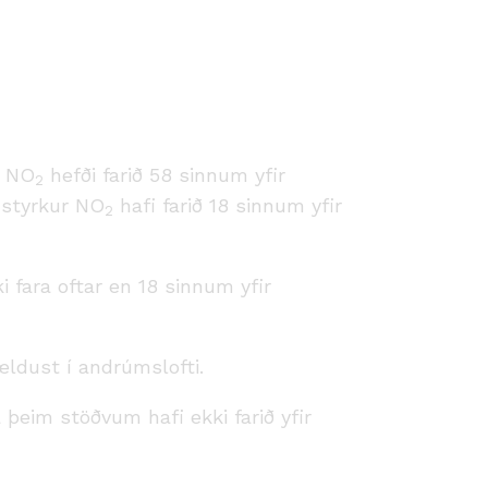
r NO
hefði farið 58 sinnum yfir
2
ð styrkur NO
hafi farið 18 sinnum yfir
2
i fara oftar en 18 sinnum yfir
mældust í andrúmslofti.
eim stöðvum hafi ekki farið yfir