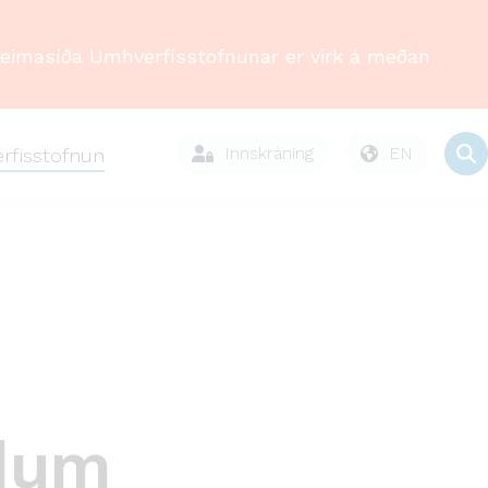
Heimasíða Umhverfisstofnunar er virk á meðan
Innskráning
EN
rfisstofnun
ldum