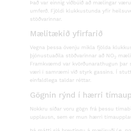
Það var einnig viðbúið að mælingar væru
umferð. Fjöldi klukkustunda yfir heilsu
stöðvarinnar.
Mælitækið yfirfarið
Vegna þessa óvenju mikla fjölda klukku
þjónustuaðila stöðvarinnar að NO
mælit
2
Framkvæmd var kvörðunarathugun þar se
væri í samræmi við styrk gassins. Í stut
einfaldlega taldar réttar.
Gögnin rýnd í hærri tímau
Nokkru síðar voru gögn frá þessu tímabi
upplausn, sem er mun hærri tímaupplau
Þá mátti sjá breytingu á mælisuði (
e. no