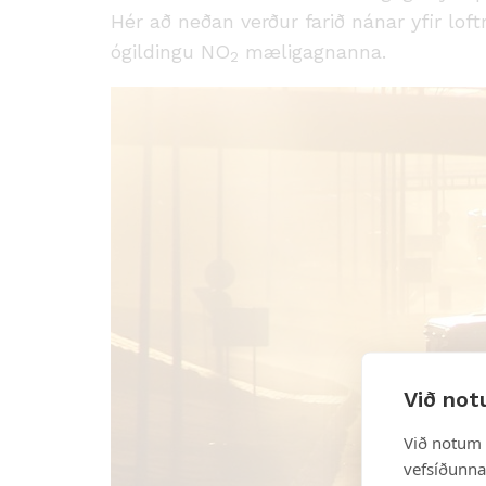
Hér að neðan verður farið nánar yfir lof
ógildingu NO
mæligagnanna.
2
Við not
Við notum 
vefsíðunnar