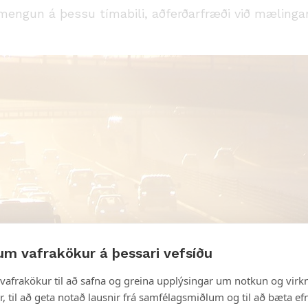
tmengun á þessu tímabili, aðferðarfræði við mælinga
um vafrakökur á þessari vefsíðu
vafrakökur til að safna og greina upplýsingar um notkun og virkn
, til að geta notað lausnir frá samfélagsmiðlum og til að bæta efn