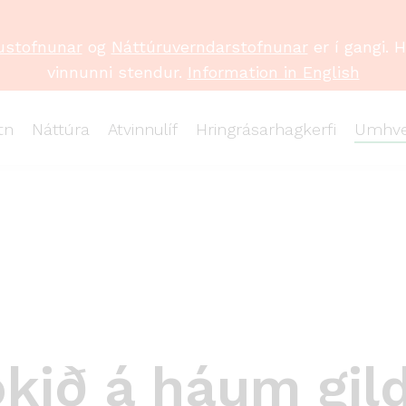
ustofnunar
og
Náttúruverndarstofnunar
er í gangi. 
vinnunni stendur.
Information in English
tn
Náttúra
Atvinnulíf
Hringrásarhagkerfi
Umhve
okið á háum gi