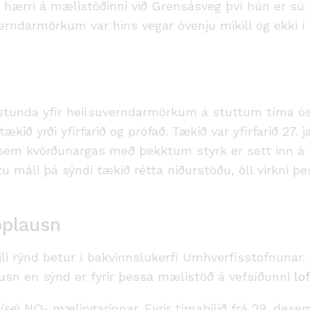
 hærri á mælistöðinni við Grensásveg því hún er sú 
verndarmörkum var hins vegar óvenju mikill og ekki 
stunda yfir heilsuverndarmörkum á stuttum tíma ósk
ækið yrði yfirfarið og prófað. Tækið var yfirfarið 27.
m kvörðunargas með þekktum styrk er sett inn á t
tu máli þá sýndi tækið rétta niðurstöðu, öll virkni þ
pplausn
li rýnd betur í bakvinnslukerfi Umhverfisstofnunar.
sn en sýnd er fyrir þessa mælistöð á vefsíðunni
lo
ise
) NO
mælingarinnar. Fyrir tímabilið frá 29. desem