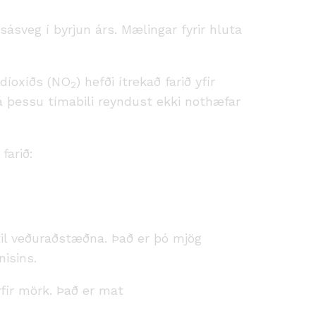
ásveg í byrjun árs. Mælingar fyrir hluta
rdíoxíðs (NO
) hefði ítrekað farið yfir
2
á þessu tímabili reyndust ekki nothæfar
farið:
l veðuraðstæðna. Það er þó mjög
nisins.
yfir mörk. Það er mat