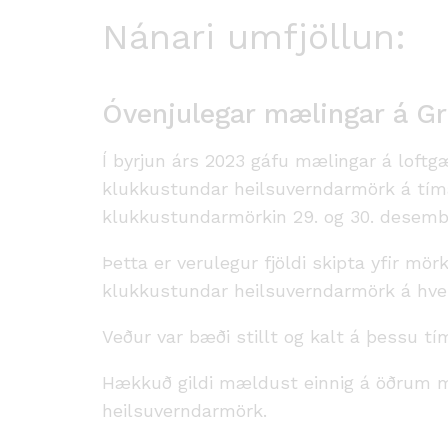
Nánari umfjöllun:
Óvenjulegar mælingar á G
Í byrjun árs 2023 gáfu mælingar á loft
klukkustundar heilsuverndarmörk á tímabi
klukkustundarmörkin 29. og 30. desemb
Þetta er verulegur fjöldi skipta yfir m
klukkustundar heilsuverndarmörk á hve
Veður var bæði stillt og kalt á þessu t
Hækkuð gildi mældust einnig á öðrum mæ
heilsuverndarmörk.