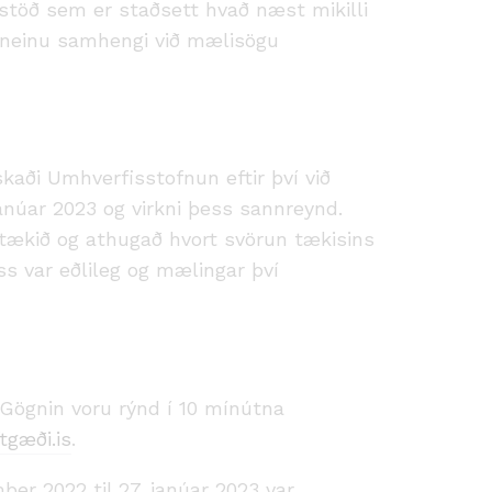
stöð sem er staðsett hvað næst mikilli
í neinu samhengi við mælisögu
aði Umhverfisstofnun eftir því við
 janúar 2023 og virkni þess sannreynd.
ækið og athugað hvort svörun tækisins
ess var eðlileg og mælingar því
 Gögnin voru rýnd í 10 mínútna
ftgæði.is
.
ber 2022 til 27. janúar 2023 var