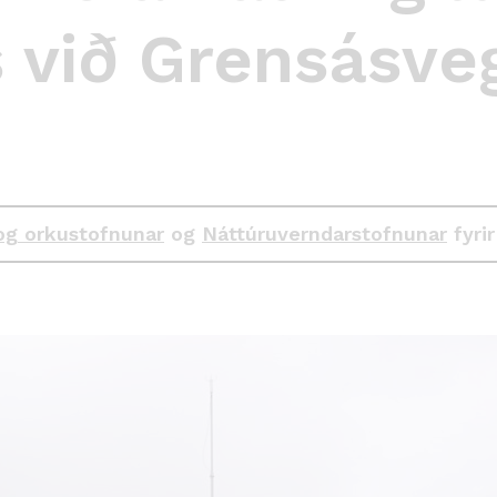
s við Grensásveg
og orkustofnunar
og
Náttúruverndarstofnunar
fyrir