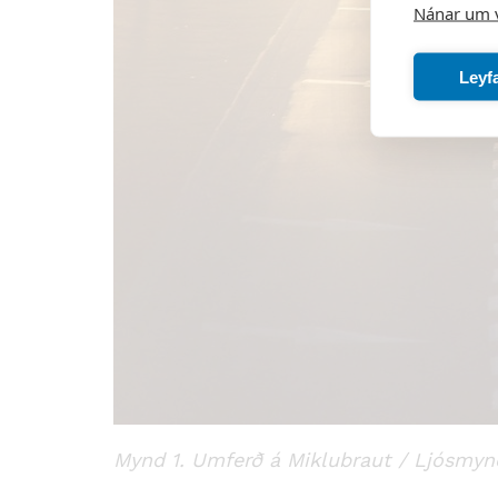
Nánar um 
Leyf
Mynd 1. Umferð á Miklubraut / Ljósmyn