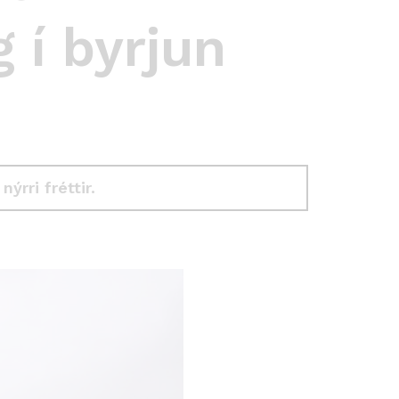
 í byrjun
 nýrri fréttir.