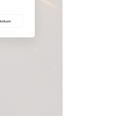
rakökum