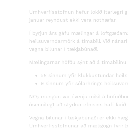
Umhverfisstofnun hefur lokið ítarlegri g
janúar reyndust ekki vera nothæfar.
Í byrjun árs gáfu mælingar á loftgæðamæ
heilsuverndarmörk á tímabili. Við nánar
vegna bilunar í tækjabúnaði.
Mælingarnar höfðu sýnt að á tímabilinu 
58 sinnum yfir klukkustundar heilsu
9 sinnum yfir sólarhrings heilsuvern
NO
mengun var óvenju mikil á höfuðbo
2
ósennilegt að styrkur efnisins hafi far
Vegna bilunar í tækjabúnaði er ekki hæg
Umhverfisstofnunar að mæligögn fyrir þ