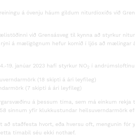
reiningu á óvenju háum gildum niturdíoxíðs við Grens
listöðinni við Grensásveg til kynna að styrkur nitu
i rýni á mæligögnum hefur komið í ljós að mælingar 
4.-19. janúar 2023 hafi styrkur NO
í andrúmsloftinu 
2
verndarmörk (18 skipti á ári leyfileg)
darmörk (7 skipti á ári leyfileg)
rgarsvæðinu á þessum tíma, sem má einkum rekja ti
ið 58 sinnum yfir klukkustundar heilsuverndarmörk ef
t að staðfesta hvort, eða hversu oft, mengunin fór 
etta tímabil séu ekki nothæf.