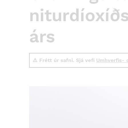
niturdíoxíð
árs
⚠️ Frétt úr safni. Sjá vefi
Umhverfis- 