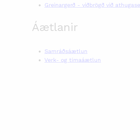
Greinargerð - viðbrögð við athug
Áætlanir
Samráðsáætlun
Verk- og tímaáætlun