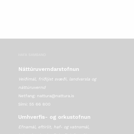
HAFA SAMBAND
Náttúruverndarstofnun
Veiðimál, friðlýst svæði, landvarsla og
náttúruvernd
Netfang: nattura@nattura.is
Sími: 55 66 800
Umhverfis- og orkustofnun
Efnamál, eftirlit, haf- og vatnsmál,