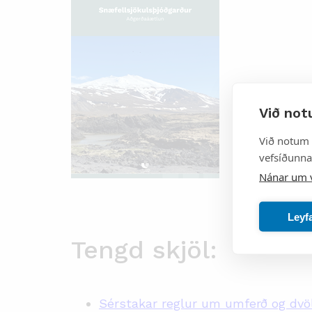
Við not
Við notum 
vefsíðunnar
Nánar um 
Leyf
Tengd skjöl:
Sérstakar reglur um umferð og dvö