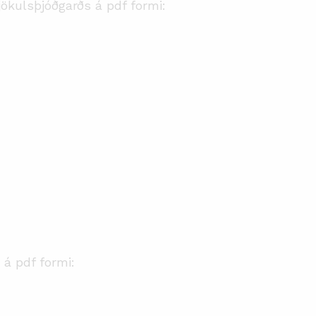
ökulsþjóðgarðs á pdf formi:
á pdf formi: