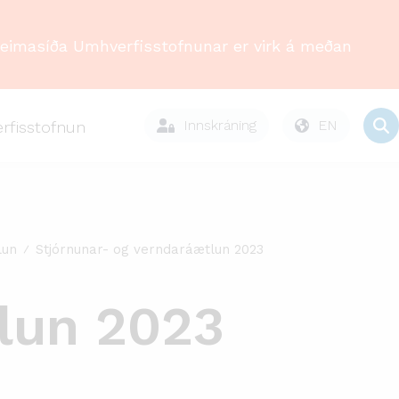
Heimasíða Umhverfisstofnunar er virk á meðan
Innskráning
EN
rfisstofnun
lun
Stjórnunar- og verndaráætlun 2023
lun 2023