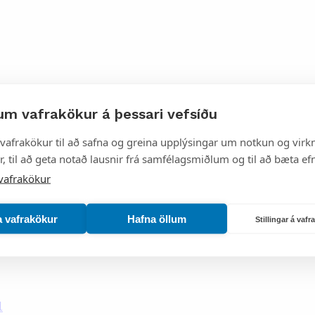
um vafrakökur á þessari vefsíðu
vafrakökur til að safna og greina upplýsingar um notkun og virkn
, til að geta notað lausnir frá samfélagsmiðlum og til að bæta efn
vafrakökur
a vafrakökur
Hafna öllum
Stillingar á vaf
l