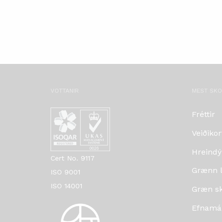
VOTTANIR
MEST SK
Fréttir
Veiðikor
Hreindý
Cert No. 9117
Grænn lí
ISO 9001
ISO 14001
Græn skr
Efnamá