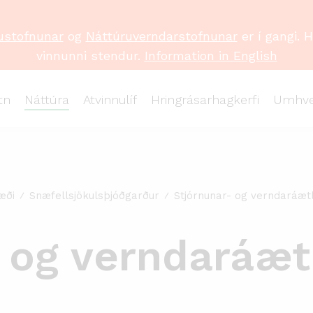
ustofnunar
og
Náttúruverndarstofnunar
er í gangi. 
vinnunni stendur.
Information in English
tn
Náttúra
Atvinnulíf
Hringrásarhagkerfi
Umhve
æði
Snæfellsjökulsþjóðgarður
Stjórnunar- og verndaráæt
- og verndaráæt