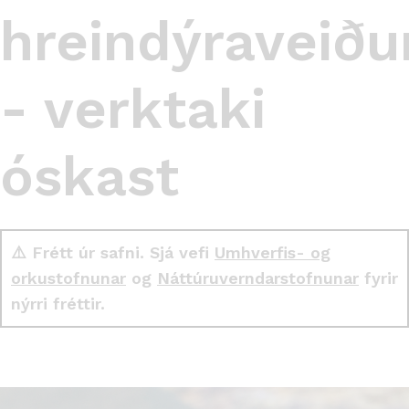
hreindýraveið
- verktaki
óskast
⚠️ Frétt úr safni. Sjá vefi
Umhverfis- og
orkustofnunar
og
Náttúruverndarstofnunar
fyrir
nýrri fréttir.