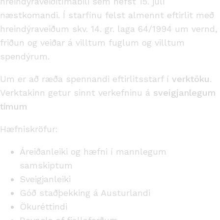
hreindýraveiðitímabili sem hefst 15. júlí
næstkomandi.
Í starfinu felst almennt eftirlit með
hreindýraveiðum skv. 14. gr. laga 64/1994 um vernd,
friðun og veiðar á villtum fuglum og villtum
spendýrum.
Um er að ræða spennandi eftirlitsstarf í
verktöku
.
Verktakinn getur sinnt verkefninu á
sveigjanlegum
tímum
Hæfniskröfur:
Áreiðanleiki og hæfni í mannlegum
samskiptum
Sveigjanleiki
Góð staðþekking á Austurlandi
Ökuréttindi