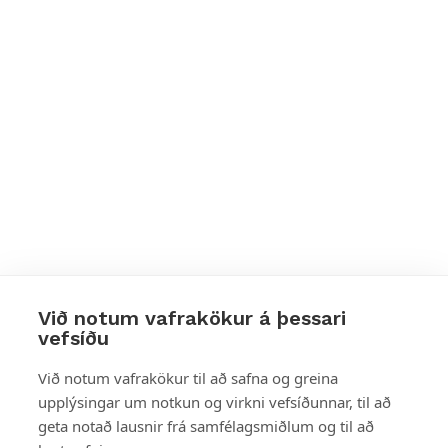
Við notum vafrakökur á þessari
vefsíðu
Styttu þér leið
Við notum vafrakökur til að safna og greina
upplýsingar um notkun og virkni vefsíðunnar, til að
Mest skoðað
geta notað lausnir frá samfélagsmiðlum og til að