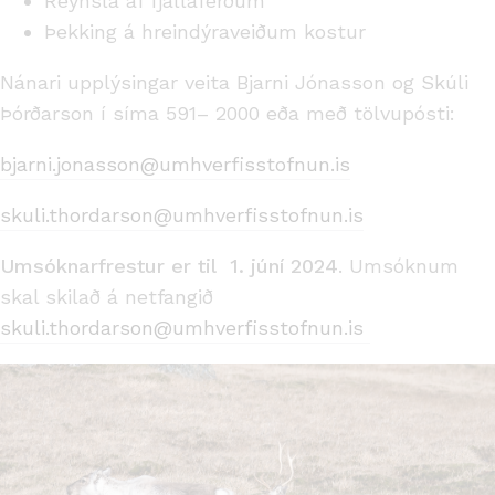
Reynsla af fjallaferðum
Þekking á hreindýraveiðum kostur
Nánari upplýsingar veita Bjarni Jónasson og Skúli
Þórðarson í síma 591– 2000 eða með tölvupósti:
bjarni.jonasson@umhverfisstofnun.is
skuli.thordarson@umhverfisstofnun.is
Umsóknarfrestur er til 1. júní 2024
. Umsóknum
skal skilað á netfangið
skuli.thordarson@umhverfisstofnun.is