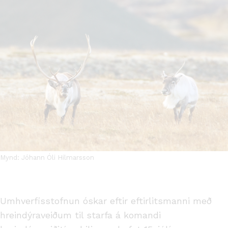
Mynd: Jóhann Óli Hilmarsson
Umhverfisstofnun óskar eftir eftirlitsmanni með
hreindýraveiðum til starfa á komandi