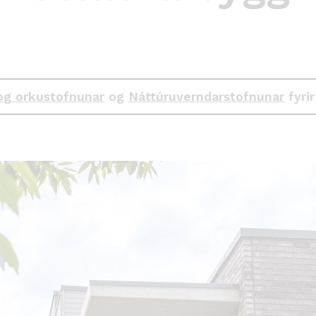
og orkustofnunar
og
Náttúruverndarstofnunar
fyrir