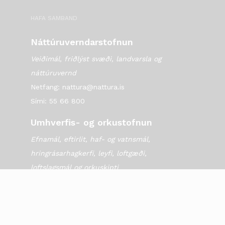
HAFA SAMBAND
Náttúruverndarstofnun
Veiðimál, friðlýst svæði, landvarsla og
náttúruvernd
Netfang: nattura@nattura.is
Sími: 55 66 800
Umhverfis- og orkustofnun
Efnamál, eftirlit, haf- og vatnsmál,
hringrásarhagkerfi, leyfi, loftgæði,
loftslagsmál og orkuskipti
▶ Hafa samband
Sími: 569 6000