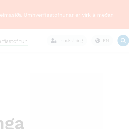
Heimasíða Umhverfisstofnunar er virk á meðan
Innskráning
EN
rfisstofnun
nga