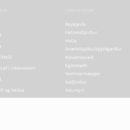
OÐAÐ
STARFSSTÖÐVAR
Reykjavík
Patreksfjörður
t
Hella
r
Snæfellsjökulsþjóðgarður
fstíll
Mývatnssveit
Egilsstaðir
ef í ríkisrekstri
Vestmannaeyjar
l
Ísafjörður
i og heilsa
Akureyri