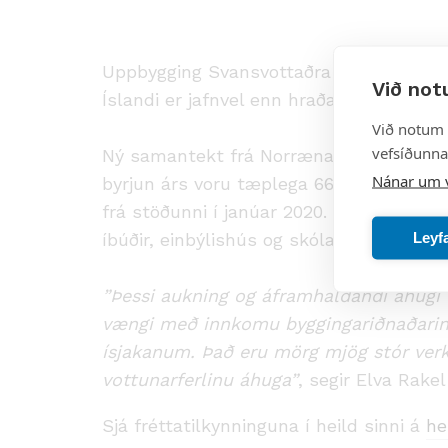
Uppbygging Svansvottaðra byggingar hel
Við not
Íslandi er jafnvel enn hraðari, þar sem f
Við notum 
vefsíðunnar
Ný samantekt frá Norræna Svaninum sý
Nánar um 
byrjun árs voru tæplega 66.000 Svansvott
frá stöðunni í janúar 2020. Þróunin á Ís
Leyf
íbúðir, einbýlishús og skólar á Íslandi í
”Þessi aukning og áframhaldandi áhugi e
vængi með innkomu byggingariðnaðarins
ísjakanum. Það eru mörg mjög stór verke
vottunarferlinu áhuga”
, segir Elva Rake
Sjá fréttatilkynninguna í heild sinni á
he