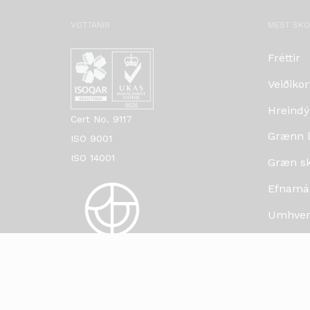
VOTTANIR
MEST SK
Fréttir
Veiðikor
Hreindý
Cert No. 9117
Grænn lí
ISO 9001
ISO 14001
Græn skr
Efnamá
Umhverf