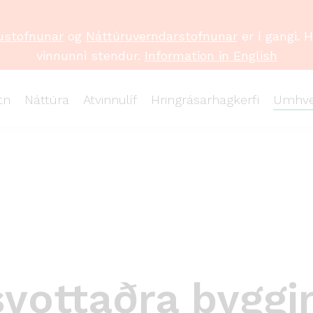
ustofnunar
og
Náttúruverndarstofnunar
er í gangi. 
vinnunni stendur.
Information in English
tn
Náttúra
Atvinnulíf
Hringrásarhagkerfi
Umhve
svottaðra byggi