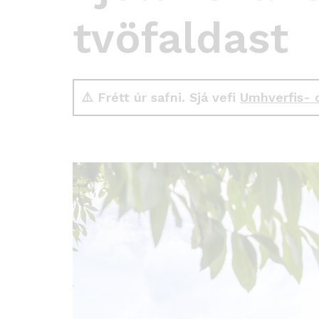
tvöfaldast
⚠️ Frétt úr safni. Sjá vefi
Umhverfis- 