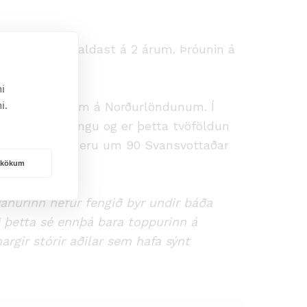
ra nærri tvöfaldast á 2 árum. Þróunin á
ma.
i
i.
uðum byggingum á Norðurlöndunum. Í
in eða í byggingu og er þetta tvöföldun
 sýnir að í dag eru um 90 Svansvottaðar
rakökum
vanurinn hefur fengið byr undir báða
 þetta sé ennþá bara toppurinn á
rgir stórir aðilar sem hafa sýnt