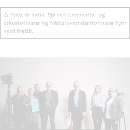
⚠️ Frétt úr safni. Sjá vefi
Umhverfis- og
orkustofnunar
og
Náttúruverndarstofnunar
fyrir
nýrri fréttir.