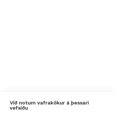
Við notum vafrakökur á þessari
vefsíðu