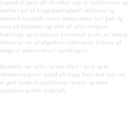
dugnað til þess að rífa okkur upp úr hjólförunum og
stefna í átt að hringrásarhagkerfi. Náttúran og
komandi kynslóðir munu þakka okkur fyrir það. Ég
vona að Bláskelin eigi eftir að veita mörgum
hvatningu og innblástur á komandi árum, en veiting
hennar er ein af aðgerðum stjórnvalda til þess að
draga úr plastnotkun í samfélaginu.
Bláskelin var veitt í fyrsta skipti í fyrra og er
viðurkenningunni ætlað að draga fram það sem vel
er gert varðandi plastlausar lausnir og veita
nýsköpun aukinn slagkraft.