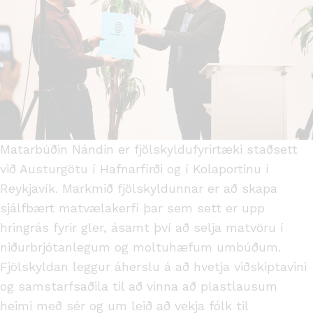
Matarbúðin Nándin er fjölskyldufyrirtæki staðsett
við Austurgötu í Hafnarfirði og í Kolaportinu í
Reykjavík. Markmið fjölskyldunnar er að skapa
sjálfbært matvælakerfi þar sem sett er upp
hringrás fyrir gler, ásamt því að selja matvöru í
niðurbrjótanlegum og moltuhæfum umbúðum.
Fjölskyldan leggur áherslu á að hvetja viðskiptavini
og samstarfsaðila til að vinna að plastlausum
heimi með sér og um leið að vekja fólk til