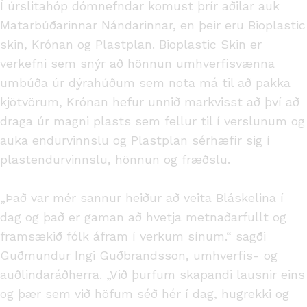
Í úrslitahóp dómnefndar komust þrír aðilar auk
Matarbúðarinnar Nándarinnar, en þeir eru Bioplastic
skin, Krónan og Plastplan. Bioplastic Skin er
verkefni sem snýr að hönnun umhverfisvænna
umbúða úr dýrahúðum sem nota má til að pakka
kjötvörum, Krónan hefur unnið markvisst að því að
draga úr magni plasts sem fellur til í verslunum og
auka endurvinnslu og Plastplan sérhæfir sig í
plastendurvinnslu, hönnun og fræðslu.
„Það var mér sannur heiður að veita Bláskelina í
dag og það er gaman að hvetja metnaðarfullt og
framsækið fólk áfram í verkum sínum.“ sagði
Guðmundur Ingi Guðbrandsson, umhverfis- og
auðlindaráðherra. „Við þurfum skapandi lausnir eins
og þær sem við höfum séð hér í dag, hugrekki og