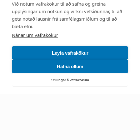
Styttu þér leið
Við notum vafrakökur til að safna og greina
upplýsingar um notkun og virkni vefsíðunnar, til að
Mest skoðað
geta notað lausnir frá samfélagsmiðlum og til að
bæta efni.
Starfsstöðvar
Nánar um vafrakökur
Leyfa vafrakökur
Hafna öllum
Náttúruverndarstofnun
Veiðimál, friðlýst svæði, landvarsla og náttúruvernd
Stillingar á vafrakökum
Netfang: nattura@nattura.is
Sími: 55 66 800
Umhverfis- og orkustofnun
Efnamál, eftirlit, haf- og vatnsmál, hringrásarhagkerfi, leyfi,
loftgæði, loftslagsmál og orkuskipti
▶ Hafa samband