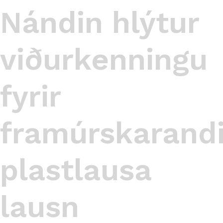
Nándin hlýtur
viðurkenningu
fyrir
framúrskarand
plastlausa
lausn