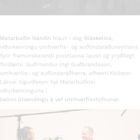
Matarbúðin Nándin
hlaut í dag
Bláskelina
,
viðurkenningu umhverfis- og auðlindaráðuneytisins
fyrir framúrskarandi plastlausa lausn og prýðilegt
fordæmi. Guðmundur Ingi Guðbrandsson,
umhverfis- og auðlindaráðherra, afhenti Kolbeini
Lárusi Sigurðssyni hjá Matarbúðinni
viðurkenninguna í
beinni útsendingu á vef Umhverfisstofnunar
.