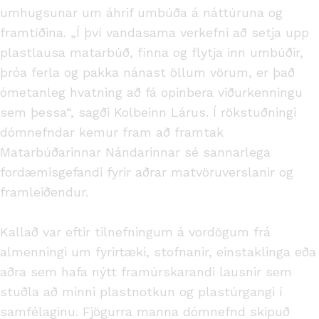
umhugsunar um áhrif umbúða á náttúruna og
framtíðina. „Í því vandasama verkefni að setja upp
plastlausa matarbúð, finna og flytja inn umbúðir,
þróa ferla og pakka nánast öllum vörum, er það
ómetanleg hvatning að fá opinbera viðurkenningu
sem þessa“, sagði Kolbeinn Lárus. Í rökstuðningi
dómnefndar kemur fram að framtak
Matarbúðarinnar Nándarinnar sé sannarlega
fordæmisgefandi fyrir aðrar matvöruverslanir og
framleiðendur.
Kallað var eftir tilnefningum á vordögum frá
almenningi um fyrirtæki, stofnanir, einstaklinga eða
aðra sem hafa nýtt framúrskarandi lausnir sem
stuðla að minni plastnotkun og plastúrgangi í
samfélaginu. Fjögurra manna dómnefnd skipuð