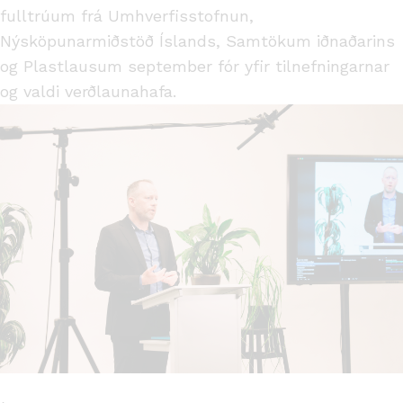
fulltrúum frá Umhverfisstofnun,
Nýsköpunarmiðstöð Íslands, Samtökum iðnaðarins
og Plastlausum september fór yfir tilnefningarnar
og valdi verðlaunahafa.