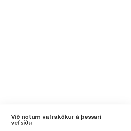
Við notum vafrakökur á þessari
vefsíðu