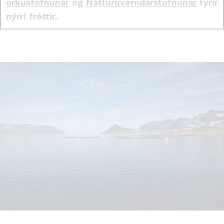
orkustofnunar
og
Náttúruverndarstofnunar
fyrir
nýrri fréttir.