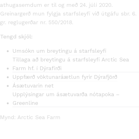
athugasemdum er til og með 24. júlí 2020.
Greinargerð mun fylgja starfsleyfi við útgáfu sbr. 6.
gr. reglugerðar nr. 550/2018.
Tengd skjöl:
Umsókn um breytingu á starfsleyfi
Tillaga að breytingu á starfsleyfi Arctic Sea
Farm hf. í Dýrafirði
Uppfærð vöktunaráætlun fyrir Dýrafjörð
Ásætuvarin net
Upplýsingar um ásætuvarða nótapoka –
Greenline
Mynd: Arctic Sea Farm