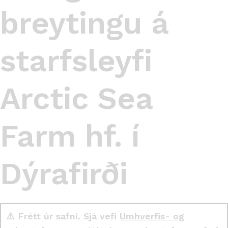
breytingu á
starfsleyfi
Arctic Sea
Farm hf. í
Dýrafirði
⚠️ Frétt úr safni. Sjá vefi
Umhverfis- og