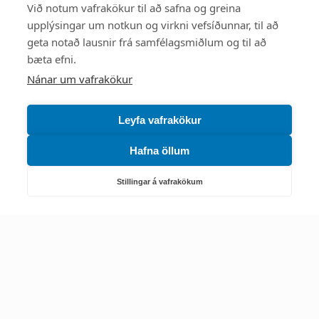
Styttu þér leið
Við notum vafrakökur til að safna og greina
upplýsingar um notkun og virkni vefsíðunnar, til að
Mest skoðað
geta notað lausnir frá samfélagsmiðlum og til að
bæta efni.
Starfsstöðvar
Nánar um vafrakökur
Leyfa vafrakökur
Hafna öllum
Náttúruverndarstofnun
Veiðimál, friðlýst svæði, landvarsla og náttúruvernd
Stillingar á vafrakökum
Netfang: nattura@nattura.is
Sími: 55 66 800
Umhverfis- og orkustofnun
Efnamál, eftirlit, haf- og vatnsmál, hringrásarhagkerfi, leyfi,
loftgæði, loftslagsmál og orkuskipti
▶ Hafa samband