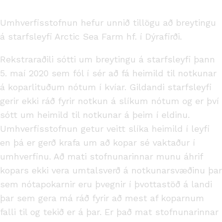
Umhverfisstofnun hefur unnið tillögu að breytingu
á starfsleyfi Arctic Sea Farm hf. í Dýrafirði.
Rekstraraðili sótti um breytingu á starfsleyfi þann
5. maí 2020 sem fól í sér að fá heimild til notkunar
á koparlituðum nótum í kvíar. Gildandi starfsleyfi
gerir ekki ráð fyrir notkun á slíkum nótum og er því
sótt um heimild til notkunar á þeim í eldinu.
Umhverfisstofnun getur veitt slíka heimild í leyfi
en þá er gerð krafa um að kopar sé vaktaður í
umhverfinu. Að mati stofnunarinnar munu áhrif
kopars ekki vera umtalsverð á notkunarsvæðinu þar
sem nótapokarnir eru þvegnir í þvottastöð á landi
þar sem gera má ráð fyrir að mest af koparnum
falli til og tekið er á þar. Er það mat stofnunarinnar