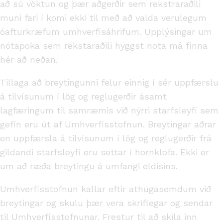
að sú vöktun og þær aðgerðir sem rekstraraðili
muni fari í komi ekki til með að valda verulegum
óafturkræfum umhverfisáhrifum. Upplýsingar um
nótapoka sem rekstaraðili hyggst nota má finna
hér að neðan.
Tillaga að breytingunni felur einnig í sér uppfærslu
á tilvísunum í lög og reglugerðir ásamt
lagfæringum til samræmis við nýrri starfsleyfi sem
gefin eru út af Umhverfisstofnun. Breytingar aðrar
en uppfærsla á tilvísunum í lög og reglugerðir frá
gildandi starfsleyfi eru settar í hornklofa. Ekki er
um að ræða breytingu á umfangi eldisins.
Umhverfisstofnun kallar eftir athugasemdum við
breytingar og skulu þær vera skriflegar og sendar
til Umhverfisstofnunar. Frestur til að skila inn