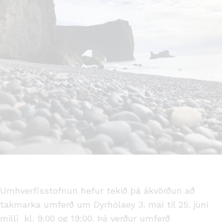
Umhverfisstofnun hefur tekið þá ákvörðun að
takmarka umferð um Dyrhólaey 3. maí til 25. júní
milli kl. 9:00 og 19:00. Þá verður umferð