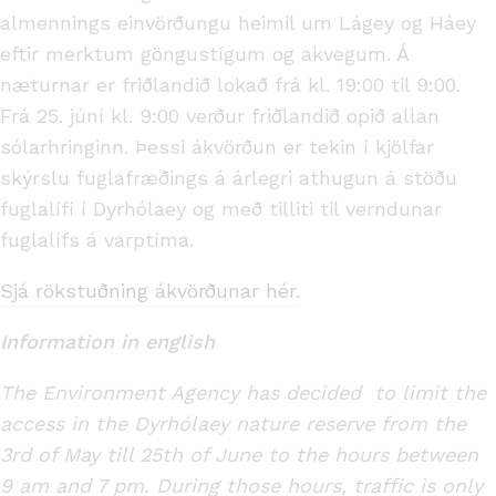
almennings einvörðungu heimil um Lágey og Háey
eftir merktum göngustígum og akvegum. Á
næturnar er friðlandið lokað frá kl. 19:00 til 9:00.
Frá 25. júní kl. 9:00 verður friðlandið opið allan
sólarhringinn. Þessi ákvörðun er tekin í kjölfar
skýrslu fuglafræðings á árlegri athugun á stöðu
fuglalífi í Dyrhólaey og með tilliti til verndunar
fuglalífs á varptíma.
Sjá rökstuðning ákvörðunar hér.
Information in english
The Environment Agency has decided to limit the
access in the Dyrhólaey nature reserve from the
3rd of May till 25th of June to the hours between
9 am and 7 pm. During those hours, traffic is only