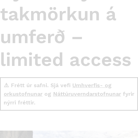
takmörkun á
umferð –
limited access
⚠️ Frétt úr safni. Sjá vefi
Umhverfis- og
orkustofnunar
og
Náttúruverndarstofnunar
fyrir
nýrri fréttir.