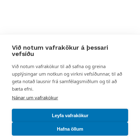
Við notum vafrakökur á þessari
vefsíðu
Styttu þér leið
Við notum vafrakökur til að safna og greina
upplýsingar um notkun og virkni vefsíðunnar, til að
Mest skoðað
geta notað lausnir frá samfélagsmiðlum og til að
bæta efni.
Starfsstöðvar
Nánar um vafrakökur
Leyfa vafrakökur
Hafna öllum
Náttúruverndarstofnun