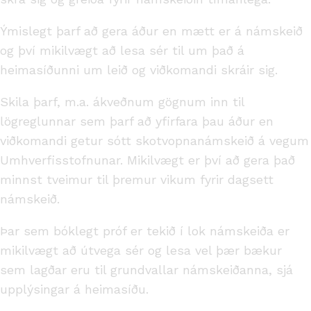
Ýmislegt þarf að gera áður en mætt er á námskeið
og því mikilvægt að lesa sér til um það á
heimasíðunni um leið og viðkomandi skráir sig.
Skila þarf, m.a. ákveðnum gögnum inn til
lögreglunnar sem þarf að yfirfara þau áður en
viðkomandi getur sótt skotvopnanámskeið á vegum
Umhverfisstofnunar. Mikilvægt er því að gera það
minnst tveimur til þremur vikum fyrir dagsett
námskeið.
Þar sem bóklegt próf er tekið í lok námskeiða er
mikilvægt að útvega sér og lesa vel þær bækur
sem lagðar eru til grundvallar námskeiðanna, sjá
upplýsingar á heimasíðu.