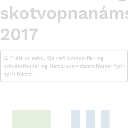
skotvopnanám
2017
⚠️ Frétt úr safni. Sjá vefi
Umhverfis- og
orkustofnunar
og
Náttúruverndarstofnunar
fyrir
nýrri fréttir.