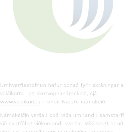
Umhverfisstofnun hefur opnað fyrir skráningar á
veiðikorta- og skotvopnanámskeið, sjá
www.veidikort.is
– undir Næstu námskeið.
Námskeiðin verða í boði víða um land í samstarfi
við skotfélög viðkomandi svæðis. Mikilvægt er að
skrá sig og greiða fyrir námskeiðin tímanlega.