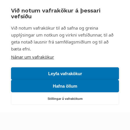
Við notum vafrakökur á þessari
vefsíðu
Styttu þér leið
Við notum vafrakökur til að safna og greina
upplýsingar um notkun og virkni vefsíðunnar, til að
Mest skoðað
geta notað lausnir frá samfélagsmiðlum og til að
bæta efni.
Starfsstöðvar
Nánar um vafrakökur
Leyfa vafrakökur
Hafna öllum
Náttúruverndarstofnun
Veiðimál, friðlýst svæði, landvarsla og náttúruvernd
Stillingar á vafrakökum
Netfang: nattura@nattura.is
Sími: 55 66 800
Umhverfis- og orkustofnun