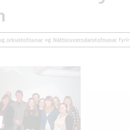
n
og orkustofnunar
og
Náttúruverndarstofnunar
fyrir