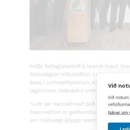
Þriðja farfuglaheimið á Íslandi hlaut Sv
föstudaginn síðastliðinn. Loft er nýtt o
þess í umhverfismálum. Athygli vekur hv
Við not
lágmörkun neikvæðra umhverfisáhrifa.
Við notum 
“Loft var hannað með það að markmiði að
vefsíðunnar
Svansvottun er gæðavottun sem stuðlar a
Nánar um 
um mikilvægi ábyrgs reksturs” segir Sigrí
Leyf