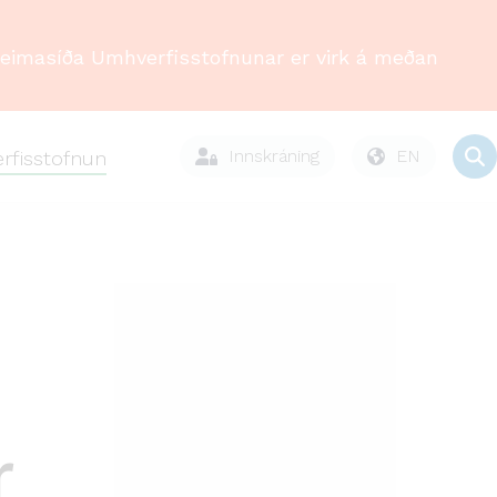
Heimasíða Umhverfisstofnunar er virk á meðan
Innskráning
EN
rfisstofnun
r