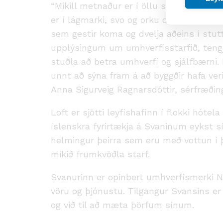
“Mikill metnaður er í öllu starfi hjá Lo
er í lágmarki, svo og orku og vatnsnotku
sem gestir koma og dvelja aðeins í stut
upplýsingum um umhverfisstarfið, tengja
stuðla að betra umhverfi og sjálfbærni.
unnt að sýna fram á að byggðir hafa ver
Anna Sigurveig Ragnarsdóttir, sérfræði
Loft er sjötti leyfishafinn í flokki hóte
íslenskra fyrirtækja á Svaninum eykst sí
helmingur þeirra sem eru með vottun í þ
mikið frumkvöðla starf.
Svanurinn er opinbert umhverfismerki No
vöru og þjónustu. Tilgangur Svansins er
og við til að mæta þörfum sínum.