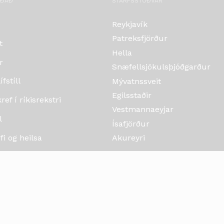
OÐAÐ
STARFSSTÖÐVAR
Reykjavík
Patreksfjörður
t
Hella
r
Snæfellsjökulsþjóðgarður
fstíll
Mývatnssveit
Egilsstaðir
ef í ríkisrekstri
Vestmannaeyjar
l
Ísafjörður
i og heilsa
Akureyri