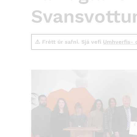
Svansvottu
⚠️ Frétt úr safni. Sjá vefi
Umhverfis- 