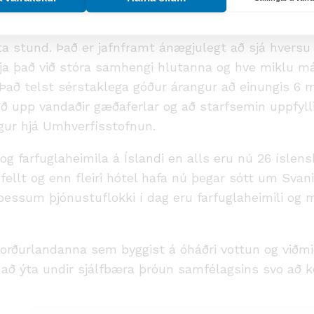
fti, sem endurspeglast í frábæru starfi þar sem fram
n. Það vekur sérstaka athygli hversu vel gengur að 
ta stund. Það er jafnframt ánægjulegt að sjá hversu 
 það við stóra samhengi hlutanna og hve miklu máli 
 Það telst sérstaklega góður árangur að einungis 6 
ið upp vandaðir gæðaferlar og að starfsemin uppfyll
ngur hjá Umhverfisstofnun.
la og farfuglaheimila á Íslandi en alls eru nú 26 ísle
fellt og enn fleiri hótel hafa nú þegar sótt um Svan
essum þjónustuflokki í dag eru farfuglaheimili og m
rðurlandanna sem byggist á óháðri vottun og viðmiðum
 að ýta undir sjálfbæra þróun samfélagsins svo að k