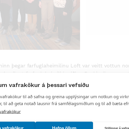
aninn þegar farfuglaheimilinu Loft var veitt vottun 
g glæsilegt farfuglaheimili í miðbæ Reykjavíkur en v
e Farfuglaheimilin í Reykjavík standa sig vel í að v
um vafrakökur á þessari vefsíðu
vafrakökur til að safna og greina upplýsingar um notkun og virkn
 starfsemin uppfyllti umhverfisvottun líkt og hin tv
, til að geta notað lausnir frá samfélagsmiðlum og til að bæta efn
ð rekstrarsparnaði og betri þjónustu. Að sækjast eft
vafrakökur
ður Ólafsdóttir, rekstrarstjóri Lofts.
a vafrakökur
Hafna öllum
Stillingar á vaf