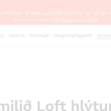
ustofnunar
og
Náttúruverndarstofnunar
er í gangi. 
vinnunni stendur.
Information in English
tn
Náttúra
Atvinnulíf
Hringrásarhagkerfi
Umhve
ilið Loft hlýtu