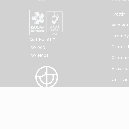
VOTTANIR
MEST SK
Fréttir
Veiðikor
Hreindý
Cert No. 9117
Grænn lí
ISO 9001
ISO 14001
Græn skr
Efnamá
Umhverf