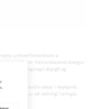
norræna umhverfismerkisins á
ottunin staðfestir framúrskarandi árangur
inna að samfélagslegri ábyrgð og
i
ö Farfuglaheimilin okkar í Reykjavík.
i.
ir henni fellur að skilningi Farfugla
rakökum