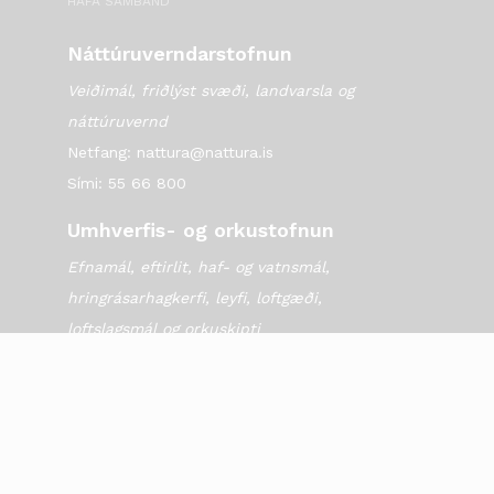
HAFA SAMBAND
Náttúruverndarstofnun
Veiðimál, friðlýst svæði, landvarsla og
náttúruvernd
Netfang: nattura@nattura.is
Sími: 55 66 800
Umhverfis- og orkustofnun
Efnamál, eftirlit, haf- og vatnsmál,
hringrásarhagkerfi, leyfi, loftgæði,
loftslagsmál og orkuskipti
▶ Hafa samband
Sími: 569 6000