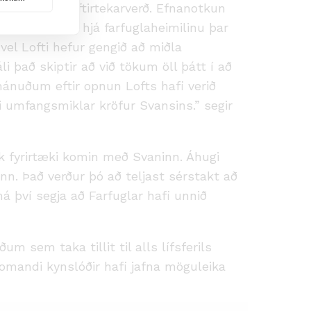
mistaðan er eftirtekarverð. Efnanotkun
flokka úrgang hjá farfuglaheimilinu þar
vel Lofti hefur gengið að miðla
það skiptir að við tökum öll þátt í að
mánuðum eftir opnun Lofts hafi verið
i umfangsmiklar kröfur Svansins.” segir
nsk fyrirtæki komin með Svaninn. Áhugi
inn. Það verður þó að teljast sérstakt að
á því segja að Farfuglar hafi unnið
 sem taka tillit til alls lífsferils
omandi kynslóðir hafi jafna möguleika