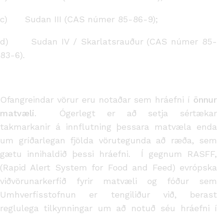
c) Sudan III (CAS númer 85-86-9);
d) Sudan IV / Skarlatsrauður (CAS númer 85-
83-6).
Ofangreindar vörur eru notaðar sem hráefni í
önnur
matvæli
. Ógerlegt er að setja sértækar
takmarkanir á innflutning þessara matvæla enda
um gríðarlegan fjölda vörutegunda að ræða, sem
gætu innihaldið þessi hráefni. Í gegnum RASFF,
(Rapid Alert System for Food and Feed) evrópska
viðvörunarkerfið fyrir matvæli og fóður sem
Umhverfisstofnun er tengiliður við, berast
reglulega tilkynningar um að notuð séu hráefni í