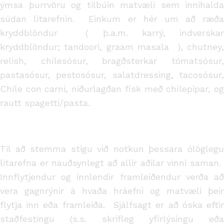
ýmsa þurrvöru og tilbúin matvæli sem innihalda
súdan litarefnin. Einkum er hér um að ræða
kryddblöndur ( þ.a.m. karrý, indverskar
kryddblöndur; tandoori, graam masala ), chutney,
relish, chílesósur, bragðsterkar tómatsósur,
pastasósur, pestosósur, salatdressing, tacosósur,
Chíle con carni, niðurlagðan fisk með chílepipar, og
rautt spagetti/pasta.
Til að stemma stigu við notkun þessara ólöglegu
litarefna er nauðsynlegt að allir aðilar vinni saman.
Innflytjendur og innlendir framleiðendur verða að
vera gagnrýnir á hvaða hráefni og matvæli þeir
flytja inn eða framleiða. Sjálfsagt er að óska eftir
staðfestingu (s.s. skrifleg yfirlýsingu eða