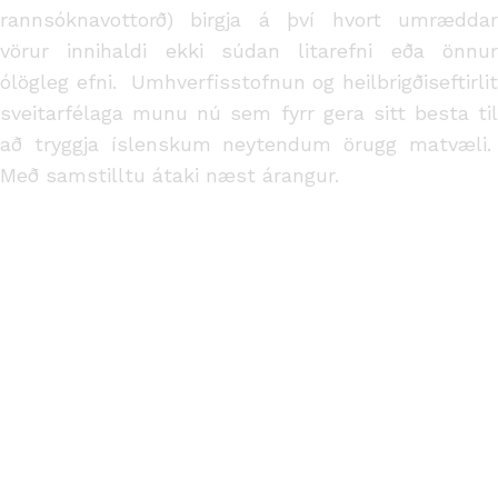
rannsóknavottorð) birgja á því hvort umræddar
vörur innihaldi ekki súdan litarefni eða önnur
ólögleg efni. Umhverfisstofnun og heilbrigðiseftirlit
sveitarfélaga munu nú sem fyrr gera sitt besta til
að tryggja íslenskum neytendum örugg matvæli.
Með samstilltu átaki næst árangur.