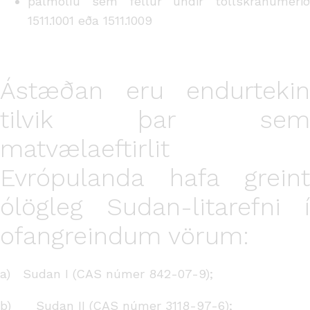
pálmolíu sem fellur undir tollskránúmerið
1511.1001 eða 1511.1009
Ástæðan eru endurtekin
tilvik þar sem
matvælaeftirlit
Evrópulanda hafa greint
ólögleg Sudan-litarefni í
ofangreindum vörum:
a) Sudan I (CAS númer 842-07-9);
b) Sudan II (CAS númer 3118-97-6);