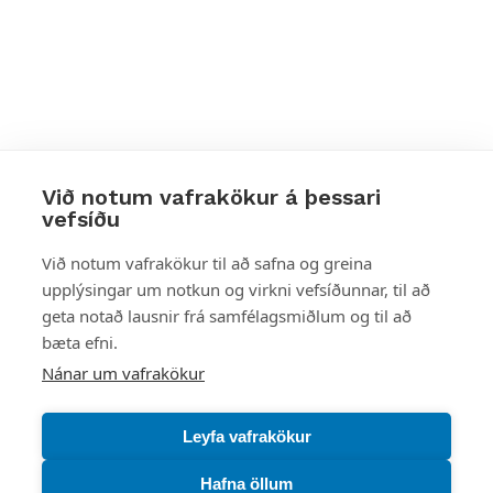
Við notum vafrakökur á þessari
vefsíðu
Styttu þér leið
Við notum vafrakökur til að safna og greina
upplýsingar um notkun og virkni vefsíðunnar, til að
Mest skoðað
geta notað lausnir frá samfélagsmiðlum og til að
bæta efni.
Starfsstöðvar
Nánar um vafrakökur
Leyfa vafrakökur
Hafna öllum