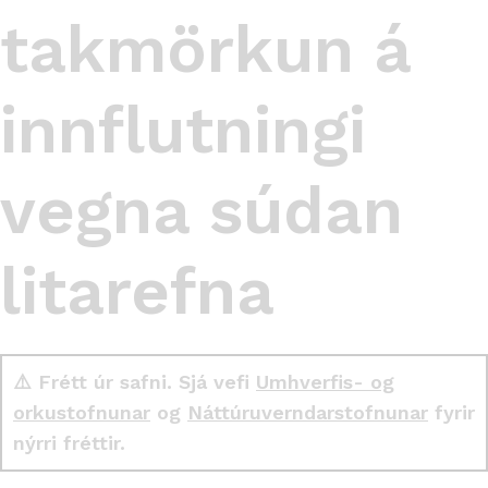
takmörkun á
innflutningi
vegna súdan
litarefna
⚠️ Frétt úr safni. Sjá vefi
Umhverfis- og
orkustofnunar
og
Náttúruverndarstofnunar
fyrir
nýrri fréttir.