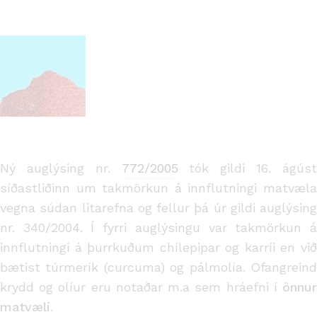
Ný auglýsing nr.
772/2005
tók gildi 16. ágús
síðastliðinn um takmörkun á innflutningi matvæla
vegna súdan litarefna og fellur þá úr gildi auglýsing
nr. 340/2004. Í fyrri auglýsingu var takmörkun á
innflutningi á þurrkuðum chílepipar og karríi en við
bætist túrmerík (curcuma) og pálmolía. Ofangreind
krydd og olíur eru notaðar m.a sem hráefni í
önnur
matvæli
.