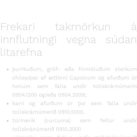
Frekari takmörkun á
innflutningi vegna súdan
litarefna
þurrkuðum, gróf- eða fínmöluðum sterkum
chílepipar af ættinni Capsicum og afurðum úr
honum sem falla undir tollskrárnúmerin
0904.1200 og/eða 0904.2009;
karrí og afurðum úr því sem falla undir
tollskrárnúmerið 0910.5000.
túrmerík (curcuma) sem fellur undir
tollskránúmerið 0910.3000