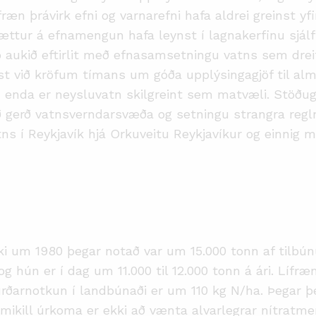
ræn þrávirk efni og varnarefni hafa aldrei greinst 
 hættur á efnamengun hafa leynst í lagnakerfinu sjá
pp aukið eftirlit með efnasamsetningu vatns sem drei
st við kröfum tímans um góða upplýsingagjöf til al
, enda er neysluvatn skilgreint sem matvæli. Stöðug
 gerð vatnsverndarsvæða og setningu strangra reg
 í Reykjavík hjá Orkuveitu Reykjavíkur og einnig m
i um 1980 þegar notað var um 15.000 tonn af tilbún
og hún er í dag um 11.000 til 12.000 tonn á ári. Lífr
rðarnotkun í landbúnaði er um 110 kg N/ha. Þegar þ
 mikill úrkoma er ekki að vænta alvarlegrar nítratme