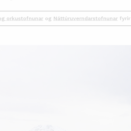
og orkustofnunar
og
Náttúruverndarstofnunar
fyrir