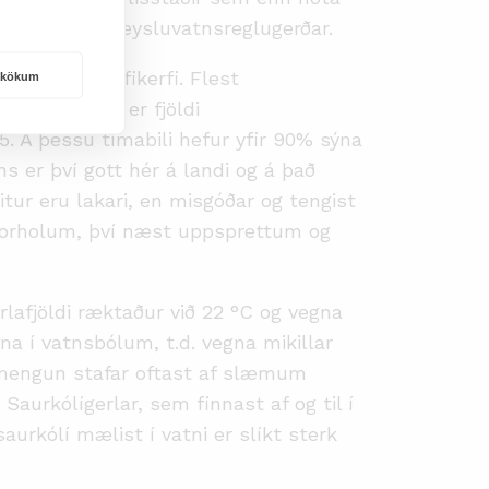
ekki ákvæði neysluvatnsreglugerðar.
óli eða dreifikerfi. Flest
rakökum
ninga og því er fjöldi
05. Á þessu tímabili hefur yfir 90% sýna
 er því gott hér á landi og á það
itur eru lakari, en misgóðar og tengist
r borholum, því næst uppsprettum og
lafjöldi ræktaður við 22 °C og vegna
 í vatnsbólum, t.d. vegna mikillar
límengun stafar oftast af slæmum
aurkólígerlar, sem finnast af og til í
rkólí mælist í vatni er slíkt sterk