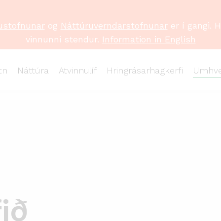
ustofnunar
og
Náttúruverndarstofnunar
er í gangi. 
vinnunni stendur.
Information in English
tn
Náttúra
Atvinnulíf
Hringrásarhagkerfi
Umhve
fið