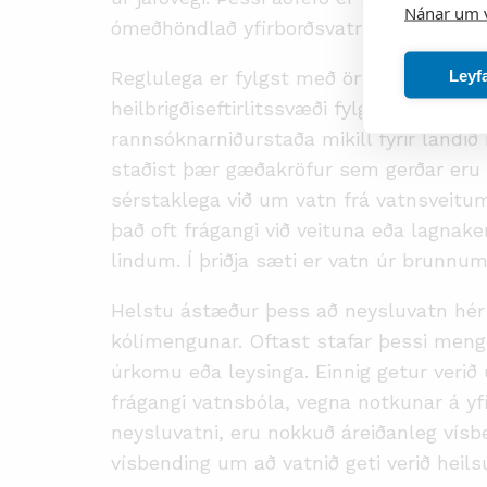
Nánar um 
ómeðhöndlað yfirborðsvatn. Eftirlitsran
Leyf
Reglulega er fylgst með örveruástandi ne
heilbrigðiseftirlitssvæði fylgja ákvæðum
rannsóknarniðurstaða mikill fyrir landið
staðist þær gæðakröfur sem gerðar eru t
sérstaklega við um vatn frá vatnsveitum 
það oft frágangi við veituna eða lagnak
lindum. Í þriðja sæti er vatn úr brunnum
Helstu ástæður þess að neysluvatn hér á
kólímengunar. Oftast stafar þessi men
úrkomu eða leysinga. Einnig getur veri
frágangi vatnsbóla, vegna notkunar á yfi
neysluvatni, eru nokkuð áreiðanleg vís
vísbending um að vatnið geti verið heilsu