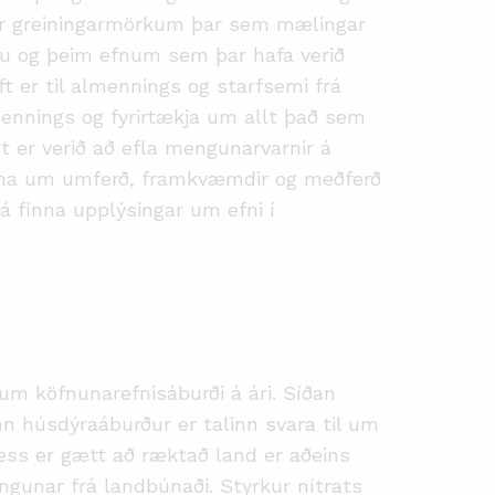
yfir greiningarmörkum þar sem mælingar
lfu og þeim efnum sem þar hafa verið
ft er til almennings og starfsemi frá
mennings og fyrirtækja um allt það sem
t er verið að efla mengunarvarnir á
lna um umferð, framkvæmdir og meðferð
á finna upplýsingar um efni í
um köfnunarefnisáburði á ári. Síðan
ænn húsdýraáburður er talinn svara til um
ess er gætt að ræktað land er aðeins
ngunar frá landbúnaði. Styrkur nítrats