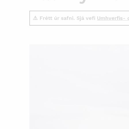
⚠️ Frétt úr safni. Sjá vefi
Umhverfis- 