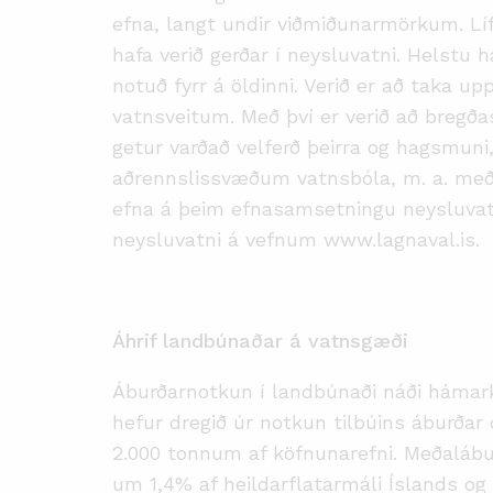
efna, langt undir viðmiðunarmörkum. Líf
hafa verið gerðar í neysluvatni. Helstu
notuð fyrr á öldinni. Verið er að taka u
vatnsveitum. Með því er verið að bregða
getur varðað velferð þeirra og hagsmuni
aðrennslissvæðum vatnsbóla, m. a. með
efna á þeim efnasamsetningu neysluvatns
neysluvatni á vefnum www.lagnaval.is.
Áhrif landbúnaðar á vatnsgæði
Áburðarnotkun í landbúnaði náði hámark
hefur dregið úr notkun tilbúins áburðar 
2.000 tonnum af köfnunarefni. Meðalábu
um 1,4% af heildarflatarmáli Íslands og