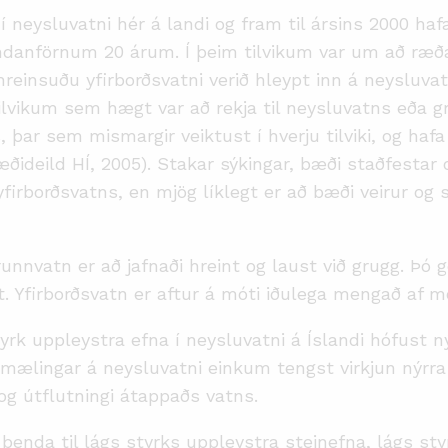
í neysluvatni hér á landi og fram til ársins 2000 haf
ndanförnum 20 árum. Í þeim tilvikum var um að ræða
hreinsuðu yfirborðsvatni verið hleypt inn á neysluva
lvikum sem hægt var að rekja til neysluvatns eða gru
s, þar sem mismargir veiktust í hverju tilviki, og haf
ðideild HÍ, 2005). Stakar sýkingar, bæði staðfestar o
irborðsvatns, en mjög líklegt er að bæði veirur og 
nnvatn er að jafnaði hreint og laust við grugg. Þó 
nnt. Yfirborðsvatn er aftur á móti iðulega mengað af
rk uppleystra efna í neysluvatni á Íslandi hófust ný
mælingar á neysluvatni einkum tengst virkjun nýrra v
og útflutningi átappaðs vatns.
benda til lágs styrks uppleystra steinefna, lágs 