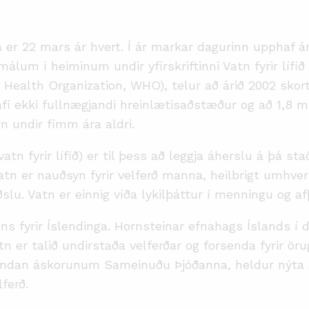
er 22 mars ár hvert. Í ár markar dagurinn upphaf ára
um í heiminum undir yfirskriftinni Vatn fyrir lífið (eð
 Health Organization, WHO), telur að árið 2002 skort
fi ekki fullnægjandi hreinlætisaðstæður og að 1,8 mi
 undir fimm ára aldri.
tn fyrir lífið) er til þess að leggja áherslu á þá st
tn er nauðsyn fyrir velferð manna, heilbrigt umhverfi,
u. Vatn er einnig víða lykilþáttur í menningu og af
ins fyrir Íslendinga. Hornsteinar efnahags Íslands í 
n er talið undirstaða velferðar og forsenda fyrir ö
ndan áskorunum Sameinuðu Þjóðanna, heldur nýta ára
ferð.