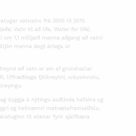
tugar vatnsins frá 2005 til 2015.
a: Vatn til að lifa, Water for life).
i um 1,1 milljarð manna aðgang að vatni
lljón manna deyji árlega úr
aðreynd að vatn er ein af grundvallar
 líffræðilega fjölbreytni, orkuvinnslu,
þreyingu.
dag byggja á nýtingu auðlinda hafsins og
ruggri og heilnæmri matvælaframleiðslu.
tuginn til sóknar fyrir sjálfbæra