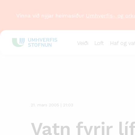
Vinna við nýjar heimasíður
Umhverfis- og ork
Veiði
Loft
Haf og va
Stök
frétt
21. mars 2005 | 21:03
Vatn fyrir lí