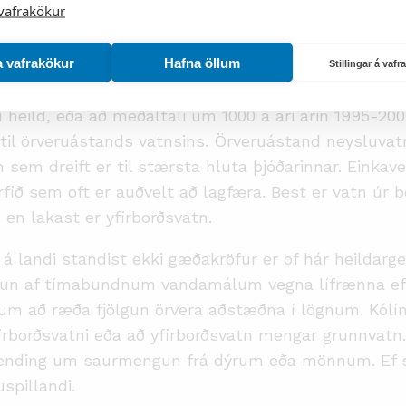
vafrakökur
nsóknir sýna að þetta vatn er oft mengað og stenst 
a vafrakökur
Hafna öllum
ysluvatns hér á landi og sýnatakan fer fram í vatnsb
Stillingar á vaf
 neysluvatnsreglugerðar um fyrirkomulag og tíðni grei
 í heild, eða að meðaltali um 1000 á ári árin 1995-20
il örveruástands vatnsins. Örveruástand neysluvatns
sem dreift er til stærsta hluta þjóðarinnar. Einkave
erfið sem oft er auðvelt að lagfæra. Best er vatn ú
 en lakast er yfirborðsvatn.
 landi standist ekki gæðakröfur er of hár heildarger
gun af tímabundnum vandamálum vegna lífrænna efna
ð um að ræða fjölgun örvera aðstæðna í lögnum. Kó
rborðsvatni eða að yfirborðsvatn mengar grunnvatn. S
bending um saurmengun frá dýrum eða mönnum. Ef sau
spillandi.