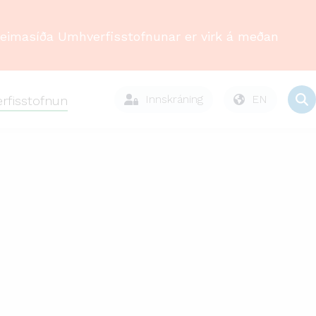
Heimasíða Umhverfisstofnunar er virk á meðan
Innskráning
EN
rfisstofnun