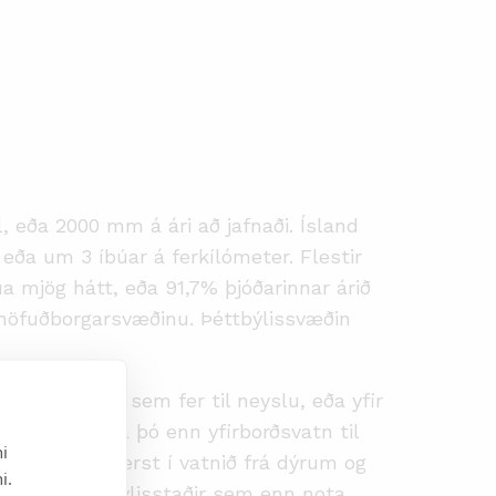
l, eða 2000 mm á ári að jafnaði. Ísland
, eða um 3 íbúar á ferkílómeter. Flestir
úa mjög hátt, eða 91,7% þjóðarinnar árið
 höfuðborgarsvæðinu. Þéttbýlissvæðin
stallt vatn sem fer til neyslu, eða yfir
rfélög nýta þó enn yfirborðsvatn til
i
umengun sem berst í vatnið frá dýrum og
i.
u nokkrir þéttbýlisstaðir sem enn nota