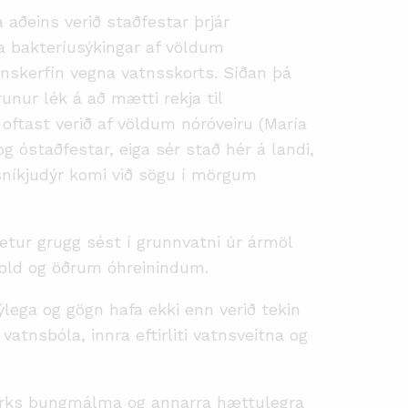
a aðeins verið staðfestar þrjár
 bakteríusýkingar af völdum
tnskerfin vegna vatnsskorts. Síðan þá
nur lék á að mætti rekja til
a oftast verið af völdum nóróveiru (María
g óstaðfestar, eiga sér stað hér á landi,
sníkjudýr komi við sögu í mörgum
getur grugg sést í grunnvatni úr ármöl
 mold og öðrum óhreinindum.
lega og gögn hafa ekki enn verið tekin
atnsbóla, innra eftirliti vatnsveitna og
styrks þungmálma og annarra hættulegra