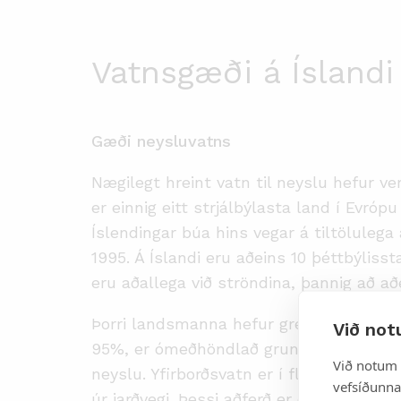
Vatnsgæði á Íslandi
Gæði neysluvatns
Nægilegt hreint vatn til neyslu hefur ver
er einnig eitt strjálbýlasta land í Evróp
Íslendingar búa hins vegar á tiltölulega 
1995. Á Íslandi eru aðeins 10 þéttbýlis
eru aðallega við ströndina, þannig að aðei
Þorri landsmanna hefur greiðan aðgang a
Við not
95%, er ómeðhöndlað grunnvatn. Það fæs
Við notum 
neyslu. Yfirborðsvatn er í flestum tilfe
vefsíðunnar
úr jarðvegi. Þessi aðferð er oftast nægil