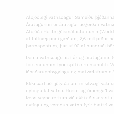
Alþjóðlegi vatnsdagur Sameiðu þjóðanna 
Áratugurinn er áratugur aðgerða í vatnsmál
Alþjóða Heilbrigðismálastofnunin (World
af fullnægjandi gæðum, 2,6 milljarður ha
þarmapestum, þar af 90 af hundraði börn
Þema vatnsdagsins í ár og áratugarins (va
forsendunum fyrir sjálfbæru mannlífi. Va
iðnaðaruppbyggingu og matvælaframleiðsl
Ekki þarf að fjölyrða um mikilvægi vatns
nýtingu fallvatna. Hreint og ómengað vat
Þess vegna ættum við ekki að skorast u
nýtingu og verndun vatns fyrir bættri vel