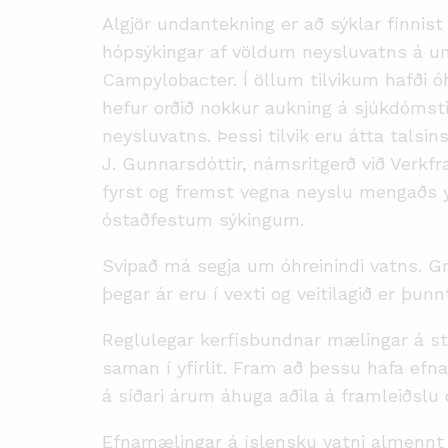
Algjör undantekning er að sýklar finnist 
hópsýkingar af völdum neysluvatns á u
Campylobacter. Í öllum tilvikum hafði ó
hefur orðið nokkur aukning á sjúkdómsti
neysluvatns. Þessi tilvik eru átta talsin
J. Gunnarsdóttir, námsritgerð við Verkfræ
fyrst og fremst vegna neyslu mengaðs yf
óstaðfestum sýkingum.
Svipað má segja um óhreinindi vatns. Gru
þegar ár eru í vexti og veitilagið er þu
Reglulegar kerfisbundnar mælingar á sty
saman í yfirlit. Fram að þessu hafa efna
á síðari árum áhuga aðila á framleiðslu 
Efnamælingar á íslensku vatni almennt 