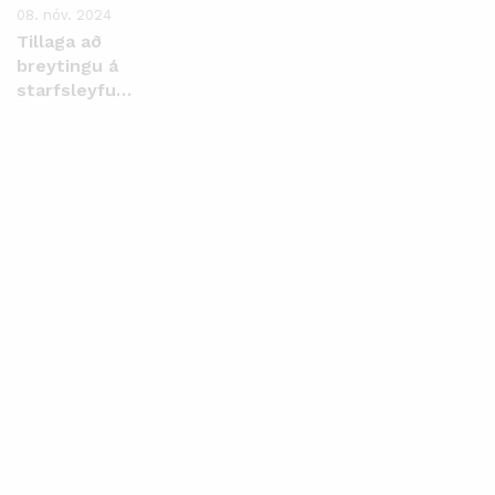
08. nóv. 2024
Tillaga að
breytingu á
starfsleyfum
Malbikunarstöðvarinnar
Hlaðbær
Colas hf.