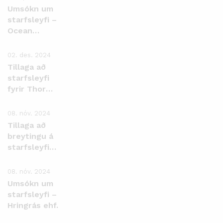
ehf.
Umsókn um
starfsleyfi –
Ocean
EcoFarm ehf.
02. des. 2024
Tillaga að
starfsleyfi
fyrir Thor
landeldi ehf.
Þorlákshöfn
08. nóv. 2024
Tillaga að
breytingu á
starfsleyfi
Íslenska
kalkþörungafélgasins
08. nóv. 2024
ehf., Bíldudal.
Umsókn um
starfsleyfi –
Hringrás ehf.