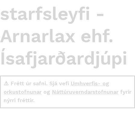
starfsleyfi -
Arnarlax ehf.
Ísafjarðardjúpi
⚠️ Frétt úr safni. Sjá vefi
Umhverfis- og
orkustofnunar
og
Náttúruverndarstofnunar
fyrir
nýrri fréttir.