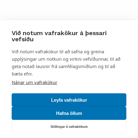
Við notum vafrakökur á þessari
vefsíðu
Styttu þér leið
Við notum vafrakökur til að safna og greina
upplýsingar um notkun og virkni vefsíðunnar, til að
Mest skoðað
geta notað lausnir frá samfélagsmiðlum og til að
bæta efni.
Starfsstöðvar
Nánar um vafrakökur
Leyfa vafrakökur
Hafna öllum
Náttúruverndarstofnun
Veiðimál, friðlýst svæði, landvarsla og náttúruvernd
Stillingar á vafrakökum
Netfang: nattura@nattura.is