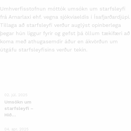
Umhverfisstofnun móttók umsókn um starfsleyfi
frá Arnarlaxi ehf. vegna sjókvíaeldis í Ísafjarðardjúpi.
Tillaga að starfsleyfi verður auglýst opinberlega
þegar hún liggur fyrir og gefst þá öllum tækifæri að
koma með athugasemdir áður en ákvörðun um
útgáfu starfsleyfisins verður tekin.
02. júl. 2025
Umsókn um
starfsleyfi –
Hið
Norðlenzka
Styrjufelag
04. apr. 2025