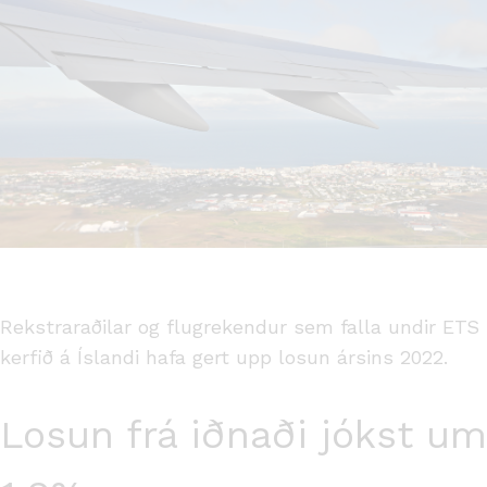
Rekstraraðilar og flugrekendur sem falla undir ETS
kerfið á Íslandi hafa gert upp losun ársins 2022.
Losun frá iðnaði jókst um