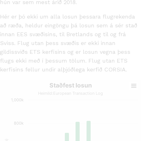
hún var sem mest árið 2018.
Hér er þó ekki um alla losun þessara flugrekenda
að ræða, heldur eingöngu þá losun sem á sér stað
innan EES svæðisins, til Bretlands og til og frá
Sviss. Flug utan þess svæðis er ekki innan
gildissviðs ETS kerfisins og er losun vegna þess
flugs ekki með í þessum tölum. Flug utan ETS
kerfisins fellur undir alþjóðlega kerfið CORSIA.
Staðfest losun
Heimild:
European Transaction Log
1,000k
800k