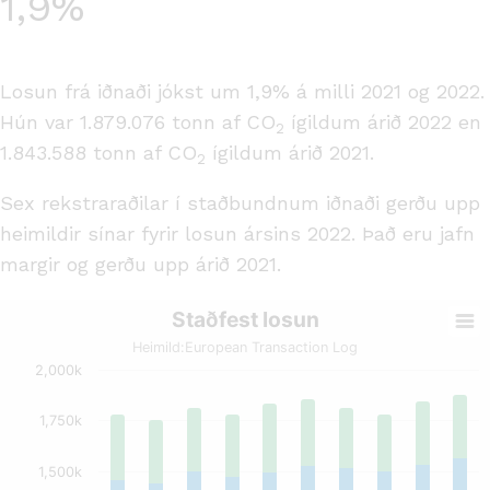
1,9%
Losun frá iðnaði jókst um 1,9% á milli 2021 og 2022.
Hún var 1.879.076 tonn af CO
ígildum árið 2022 en
2
1.843.588 tonn af CO
ígildum árið 2021.
2
Sex rekstraraðilar í staðbundnum iðnaði gerðu upp
heimildir sínar fyrir losun ársins 2022. Það eru jafn
margir og gerðu upp árið 2021.
Staðfest losun
Heimild:
European Transaction Log
2,000k
1,750k
1,500k