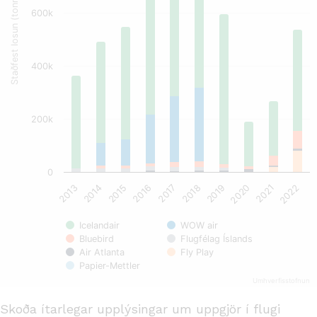
Staðfest losun (tonn)
600k
400k
200k
0
2015
2020
2016
2021
2017
2022
2013
2018
2014
2019
Icelandair
WOW air
Flugfélag Íslands
Bluebird
Air Atlanta
Fly Play
Papier-Mettler
Umhverfisstofnun
Skoða ítarlegar upplýsingar um uppgjör í flugi