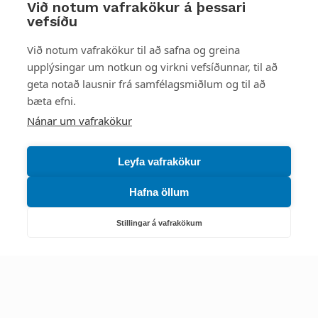
Við notum vafrakökur á þessari
vefsíðu
Styttu þér leið
Við notum vafrakökur til að safna og greina
upplýsingar um notkun og virkni vefsíðunnar, til að
Mest skoðað
geta notað lausnir frá samfélagsmiðlum og til að
bæta efni.
Starfsstöðvar
Nánar um vafrakökur
Leyfa vafrakökur
Hafna öllum
Náttúruverndarstofnun
Veiðimál, friðlýst svæði, landvarsla og náttúruvernd
Stillingar á vafrakökum
Netfang: nattura@nattura.is
Sími: 55 66 800
Umhverfis- og orkustofnun
Efnamál, eftirlit, haf- og vatnsmál, hringrásarhagkerfi, leyfi,