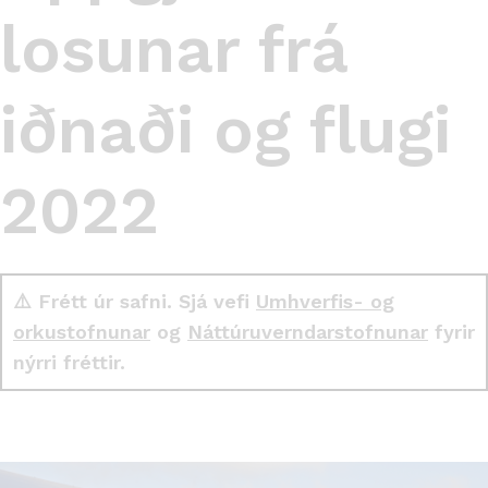
losunar frá
iðnaði og flugi
2022
⚠️ Frétt úr safni. Sjá vefi
Umhverfis- og
orkustofnunar
og
Náttúruverndarstofnunar
fyrir
nýrri fréttir.