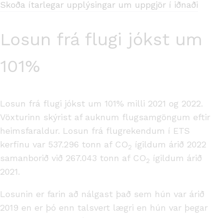
Skoða ítarlegar upplýsingar um uppgjör í iðnaði
Losun frá flugi jókst um
101%
Losun frá flugi jókst um 101% milli 2021 og 2022.
Vöxturinn skýrist af auknum flugsamgöngum eftir
heimsfaraldur. Losun frá flugrekendum í ETS
kerfinu var 537.296 tonn af CO
ígildum árið 2022
2
samanborið við 267.043 tonn af CO
ígildum árið
2
2021.
Losunin er farin að nálgast það sem hún var árið
2019 en er þó enn talsvert lægri en hún var þegar