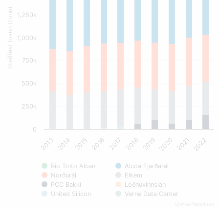
Staðfest losun (tonn)
1,250k
1,000k
750k
500k
250k
0
2015
2020
2016
2021
2017
2022
2013
2018
2014
2019
Rio Tinto Alcan
Alcoa Fjarðarál
Norðurál
Elkem
PCC Bakki
Loðnuvinnslan
United Silicon
Verne Data Center
Umhverfisstofnun