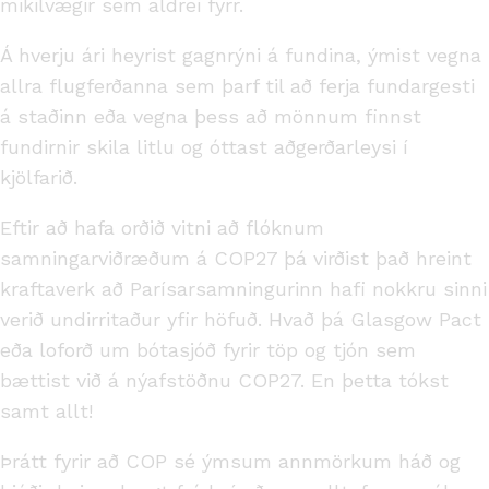
mikilvægir sem aldrei fyrr.
Á hverju ári heyrist gagnrýni á fundina, ýmist vegna
allra flugferðanna sem þarf til að ferja fundargesti
á staðinn eða vegna þess að mönnum finnst
fundirnir skila litlu og óttast aðgerðarleysi í
kjölfarið.
Eftir að hafa orðið vitni að flóknum
samningarviðræðum á COP27 þá virðist það hreint
kraftaverk að Parísarsamningurinn hafi nokkru sinni
verið undirritaður yfir höfuð. Hvað þá Glasgow Pact
eða loforð um bótasjóð fyrir töp og tjón sem
bættist við á nýafstöðnu COP27. En þetta tókst
samt allt!
Þrátt fyrir að COP sé ýmsum annmörkum háð og