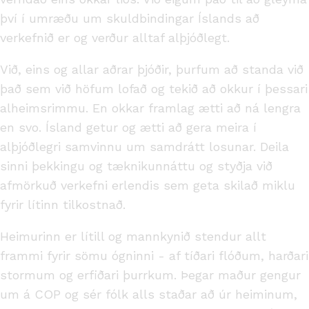
því í umræðu um skuldbindingar Íslands að
verkefnið er og verður alltaf alþjóðlegt.
Við, eins og allar aðrar þjóðir, þurfum að standa við
það sem við höfum lofað og tekið að okkur í þessari
alheimsrimmu. En okkar framlag ætti að ná lengra
en svo. Ísland getur og ætti að gera meira í
alþjóðlegri samvinnu um samdrátt losunar. Deila
sinni þekkingu og tæknikunnáttu og styðja við
afmörkuð verkefni erlendis sem geta skilað miklu
fyrir lítinn tilkostnað.
Heimurinn er lítill og mannkynið stendur allt
frammi fyrir sömu ógninni - af tíðari flóðum, harðari
stormum og erfiðari þurrkum. Þegar maður gengur
um á COP og sér fólk alls staðar að úr heiminum,