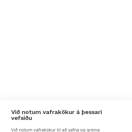
Við notum vafrakökur á þessari
vefsíðu
Styttu þér leið
Við notum vafrakökur til að safna og greina