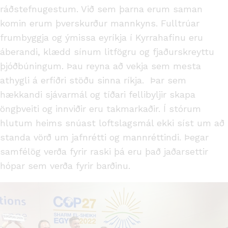
ráðstefnugestum. Við sem þarna erum saman
komin erum þverskurður mannkyns. Fulltrúar
frumbyggja og ýmissa eyríkja í Kyrrahafinu eru
áberandi, klædd sínum litfögru og fjaðurskreyttu
þjóðbúningum. Þau reyna að vekja sem mesta
athygli á erfiðri stöðu sinna ríkja. Þar sem
hækkandi sjávarmál og tíðari fellibyljir skapa
öngþveiti og innviðir eru takmarkaðir. Í stórum
hlutum heims snúast loftslagsmál ekki síst um að
standa vörð um jafnrétti og mannréttindi. Þegar
samfélög verða fyrir raski þá eru það jaðarsettir
hópar sem verða fyrir barðinu.