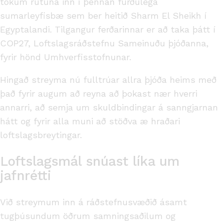
tökum rútuna inn í þennan furðulega
sumarleyfisbæ sem ber heitið Sharm El Sheikh í
Egyptalandi. Tilgangur ferðarinnar er að taka þátt í
COP27, Loftslagsráðstefnu Sameinuðu þjóðanna,
fyrir hönd Umhverfisstofnunar.
Hingað streyma nú fulltrúar allra þjóða heims með
það fyrir augum að reyna að þokast nær hverri
annarri, að semja um skuldbindingar á sanngjarnan
hátt og fyrir alla muni að stöðva æ hraðari
loftslagsbreytingar.
Loftslagsmál snúast líka um
jafnrétti
Við streymum inn á ráðstefnusvæðið ásamt
tugþúsundum öðrum samningsaðilum og