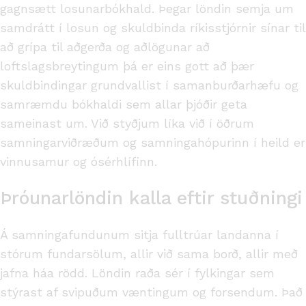
gagnsætt losunarbókhald. Þegar löndin semja um
samdrátt í losun og skuldbinda ríkisstjórnir sínar til
að grípa til aðgerða og aðlögunar að
loftslagsbreytingum þá er eins gott að þær
skuldbindingar grundvallist í samanburðarhæfu og
samræmdu bókhaldi sem allar þjóðir geta
sameinast um. Við styðjum líka við í öðrum
samningarviðræðum og samningahópurinn í heild er
vinnusamur og ósérhlífinn.
Þróunarlöndin kalla eftir stuðningi
Á samningafundunum sitja fulltrúar landanna í
stórum fundarsölum, allir við sama borð, allir með
jafna háa rödd. Löndin raða sér í fylkingar sem
stýrast af svipuðum væntingum og forsendum. Það