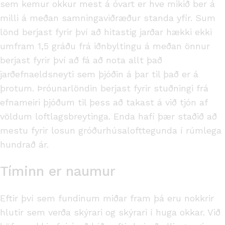
sem kemur okkur mest á óvart er hve mikið ber á
milli á meðan samningaviðræður standa yfir. Sum
lönd berjast fyrir því að hitastig jarðar hækki ekki
umfram 1,5 gráðu frá iðnbyltingu á meðan önnur
berjast fyrir því að fá að nota allt það
jarðefnaeldsneyti sem þjóðin á þar til það er á
þrotum. Þróunarlöndin berjast fyrir stuðningi frá
efnameiri þjóðum til þess að takast á við tjón af
völdum loftlagsbreytinga. Enda hafi þær staðið að
mestu fyrir losun gróðurhúsalofttegunda í rúmlega
hundrað ár.
Tíminn er naumur
Eftir því sem fundinum miðar fram þá eru nokkrir
hlutir sem verða skýrari og skýrari í huga okkar. Við