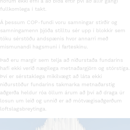
höfum ekki efni á að bíða eftir því að allir gangi
fullkomlega í takt.
Á þessum COP-fundi voru samningar stirðir og
samningamenn þjóða stilltu sér upp í blokkir sem
tóku sérstöðu andspænis hvor annarri með
mismunandi hagsmuni í farteskinu.
Það eru margir sem telja að niðurstaða fundarins
hafi ekki verið nægilega metnaðargjörn og stórstíga.
Því er sérstaklega mikilvægt að láta ekki
niðurstöður fundarins takmarka metnaðarstig
aðgerða heldur róa öllum árum að því að draga úr
losun um leið og unnið er að mótvægisaðgerðum
loftslagsbreytinga.