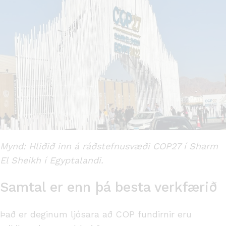
Mynd: Hliðið inn á ráðstefnusvæði COP27 í S
harm
El Sheikh í Egyptalandi.
Samtal er enn þá besta verkfærið
Það er deginum ljósara að COP fundirnir eru