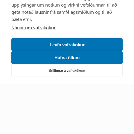
upplýsingar um notkun og virkni vefsíðunnar, til að
Mest skoðað
geta notað lausnir frá samfélagsmiðlum og til að
bæta efni.
Starfsstöðvar
Nánar um vafrakökur
Leyfa vafrakökur
Hafna öllum
Náttúruverndarstofnun
Veiðimál, friðlýst svæði, landvarsla og náttúruvernd
Stillingar á vafrakökum
Netfang: nattura@nattura.is
Sími: 55 66 800
Umhverfis- og orkustofnun
Efnamál, eftirlit, haf- og vatnsmál, hringrásarhagkerfi, leyfi,
loftgæði, loftslagsmál og orkuskipti
▶ Hafa samband