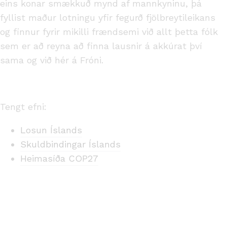
eins konar smækkuð mynd af mannkyninu, þá
fyllist maður lotningu yfir fegurð fjölbreytileikans
og finnur fyrir mikilli frændsemi við allt þetta fólk
sem er að reyna að finna lausnir á akkúrat því
sama og við hér á Fróni.
Tengt efni:
Losun Íslands
Skuldbindingar Íslands
Heimasíða COP27