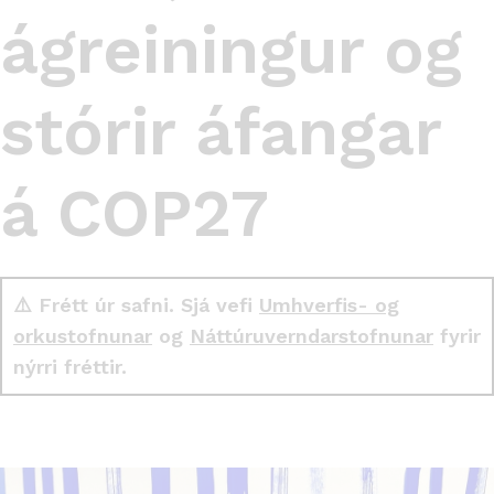
ágreiningur og
stórir áfangar
á COP27
⚠️ Frétt úr safni. Sjá vefi
Umhverfis- og
orkustofnunar
og
Náttúruverndarstofnunar
fyrir
nýrri fréttir.