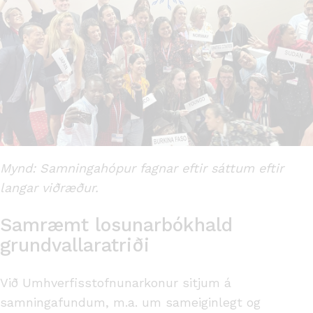
Mynd: Samningahópur fagnar eftir sáttum eftir
langar viðræður.
Samræmt losunarbókhald
grundvallaratriði
Við Umhverfisstofnunarkonur sitjum á
samningafundum, m.a. um sameiginlegt og