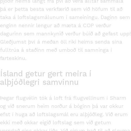
þjóðir heims langt frá því að vera alltaf sammála
þá er þetta besta verkfærið sem við höfum til að
taka á loftslagsmálunum í sameiningu. Daginn sem
enginn nennir lengur að mæta á COP verður
dagurinn sem mannkynið verður búið að gefast upp!
Gleðjumst því á meðan öll ríki heims senda sína
fulltrúa á staðinn með umboð til samninga í
farteskinu.
Ísland getur gert meira í
alþjóðlegri samvinnu
Þegar flugvélin tók á loft frá flugvellinum í Sharm
og við snerum heim norður á bóginn þá var okkur
efst í huga að loftslagsmál eru alþjóðleg. Við erum
ekki með okkar eigið loftslag sem við getum
verndað eins okkar liðs. Við eigum það til að gleyma