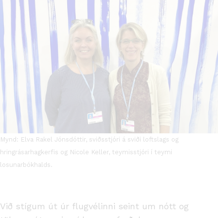
Mynd: Elva Rakel Jónsdóttir, sviðsstjóri á sviði loftslags og
hringrásarhagkerfis og Nicole Keller, teymisstjóri í teymi
losunarbókhalds.
Við stígum út úr flugvélinni seint um nótt og