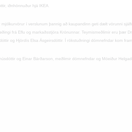
ttir, iðnhönnuður hjá IKEA.
ir mjólkurvörur í verslunum þannig að kaupandinn geti dælt vörunni sjál
ngi frá Eflu og markaðsstjóra Krónunnar. Teymismeðlimir eru þær Dröfn
dóttir og Hjördís Elsa Ásgeirsdóttir. Í rökstuðningi dómnefndar kom fram
sdóttir og Einar Bárðarson, meðlimir dómnefndar og Móeiður Helgadóttir