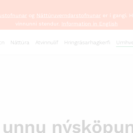
ustofnunar
og
Náttúruverndarstofnunar
er í gangi. 
vinnunni stendur.
Information in English
tn
Náttúra
Atvinnulíf
Hringrásarhagkerfi
Umhve
ð unnu nýsköpu