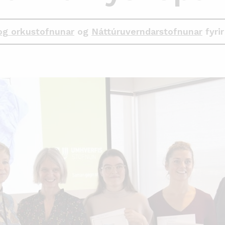
og orkustofnunar
og
Náttúruverndarstofnunar
fyrir