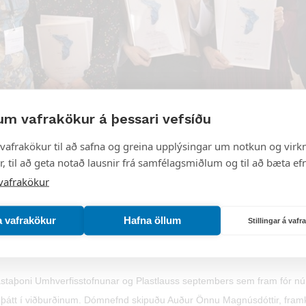
um vafrakökur á þessari vefsíðu
vafrakökur til að safna og greina upplýsingar um notkun og virkn
, til að geta notað lausnir frá samfélagsmiðlum og til að bæta efn
vafrakökur
a vafrakökur
Hafna öllum
Stillingar á vaf
lastaþoni Umhverfisstofnunar og Plastlauss septembers sem fram fór nú
ók þátt í viðburðinum. Dómnefnd skipuðu Auður Önnu Magnúsdóttir, fra