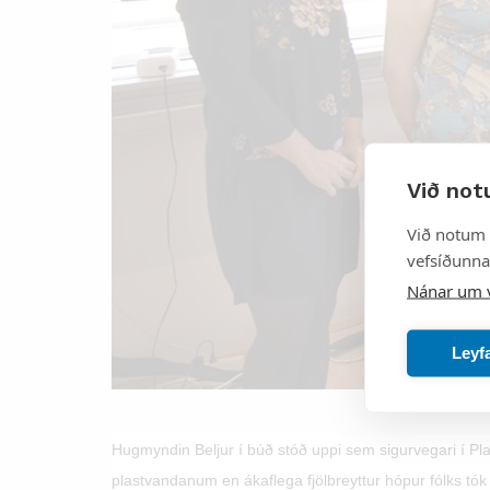
Við not
Við notum 
vefsíðunnar
Nánar um 
Leyf
Hugmyndin Beljur í búð stóð uppi sem sigurvegari í P
plastvandanum en ákaflega fjölbreyttur hópur fólks t