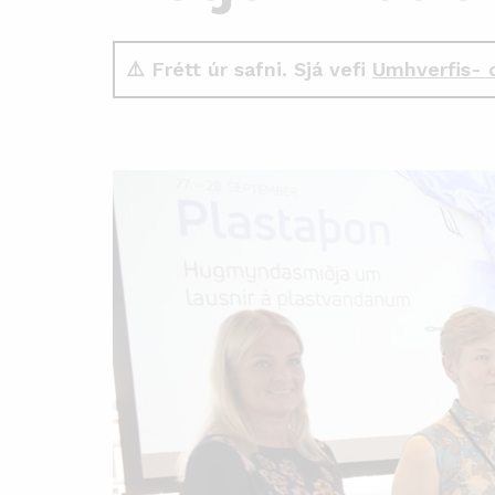
⚠️ Frétt úr safni. Sjá vefi
Umhverfis- 