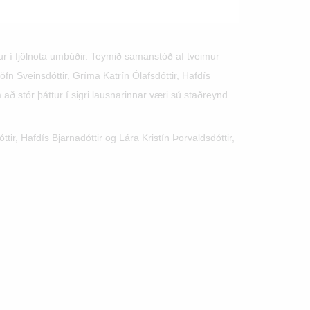
fur í fjölnota umbúðir. Teymið samanstóð af tveimur
 Sveinsdóttir, Gríma Katrín Ólafsdóttir, Hafdís
 að stór þáttur í sigri lausnarinnar væri sú staðreynd
, Hafdís Bjarnadóttir og Lára Kristín Þorvaldsdóttir,