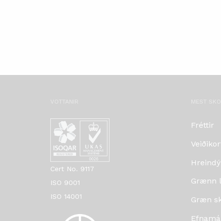
VOTTANIR
MEST SK
Fréttir
Veiðikor
Hreindý
Cert No. 9117
Grænn lí
ISO 9001
ISO 14001
Græn skr
Efnamá