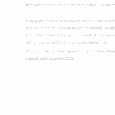
framkvæmdarstjóri Votlendissjóðs og Sigríður Heimisdó
Hugmyndin er sú að setja upp sjálfsafgreiðsluvélar fyr
listakonum, tveimur nemum úr Tækniskólanum, verkfræði
Bjarnadóttir, Móeiður Helgadóttir, Lára Kristín Þorvalds
að hún gæti vel orðið að veruleika í náinni framtíð.
Á myndinni eru Sigríður Heimisdóttir, Auður Önnu Magnú
í sigurteymi Plastaþons 2019.