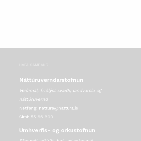
HAFA SAMBAND
Náttúruverndarstofnun
Veiðimál, friðlýst svæði, landvarsla og
náttúruvernd
Netfang: nattura@nattura.is
Sími: 55 66 800
Umhverfis- og orkustofnun
Efnamál, eftirlit, haf- og vatnsmál,