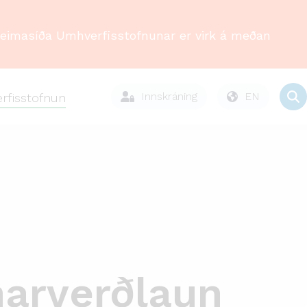
Heimasíða Umhverfisstofnunar er virk á meðan
Innskráning
EN
rfisstofnun
narverðlaun