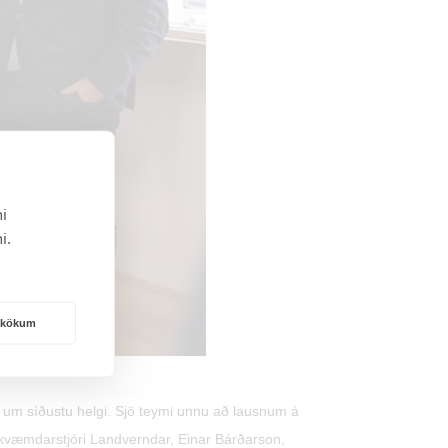
i
i.
rakökum
 um síðustu helgi. Sjö teymi unnu að lausnum á
mkvæmdarstjóri Landverndar, Einar Bárðarson,