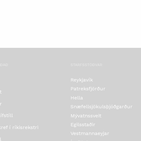
OÐAÐ
STARFSSTÖÐVAR
Reykjavík
Patreksfjörður
t
Hella
r
Snæfellsjökulsþjóðgarður
fstíll
Mývatnssveit
Egilsstaðir
ef í ríkisrekstri
Vestmannaeyjar
l