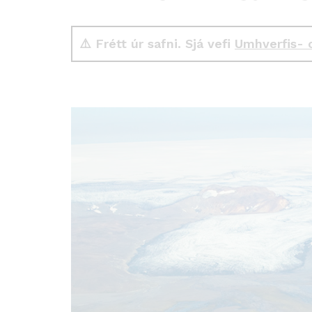
⚠️ Frétt úr safni. Sjá vefi
Umhverfis- 