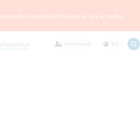
Heimasíða Umhverfisstofnunar er virk á meðan
Innskráning
EN
rfisstofnun