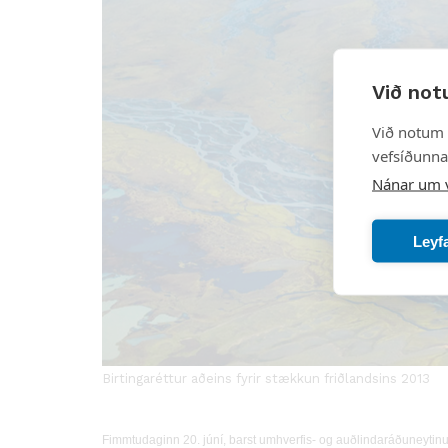
Við not
Við notum 
vefsíðunnar
Nánar um 
Leyf
Birtingaréttur aðeins fyrir stækkun friðlandsins 2013
Fimmtudaginn 20. júní, barst umhverfis- og auðlindaráðuneytinu