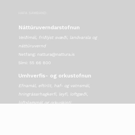
HAFA SAMBAND
Náttúruverndarstofnun
Veiðimál, friðlýst svæði, landvarsla og
náttúruvernd
Netfang: nattura@nattura.is
Sími: 55 66 800
Umhverfis- og orkustofnun
Efnamál, eftirlit, haf- og vatnsmál,
hringrásarhagkerfi, leyfi, loftgæði,
loftslagsmál og orkuskipti
▶ Hafa samband
Sími: 569 6000