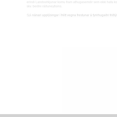
erindi Landsvirkjunar komu fram athugasemdir sem ekki hafa ko
skv. beiðni ráðuneytisins.
Sjá
nánari upplýsingar í frétt vegna frestunar á fyrirhugaðri friðl