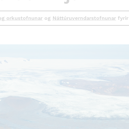
og orkustofnunar
og
Náttúruverndarstofnunar
fyrir