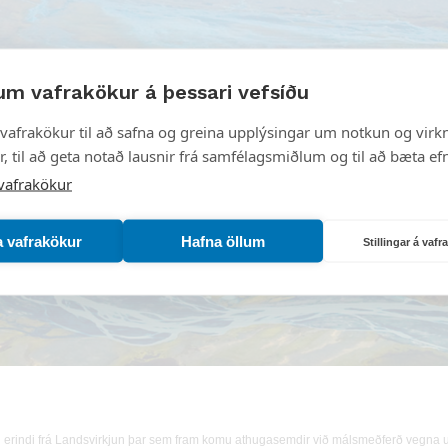
um vafrakökur á þessari vefsíðu
vafrakökur til að safna og greina upplýsingar um notkun og virkn
, til að geta notað lausnir frá samfélagsmiðlum og til að bæta efn
vafrakökur
a vafrakökur
Hafna öllum
Stillingar á vaf
 erindi frá Landsvirkjun þar sem fram komu athugasemdir við málsmeðferð vegna un