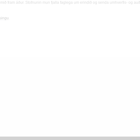
mið fram áður. Stofnunin mun fjalla faglega um erindið og senda umhverfis- og auð
ýsingu
.