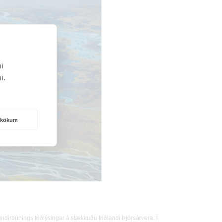
i
i.
rakökum
dirbúnings friðlýsingar á stækkuðu friðlandi Þjórsárvera.
Í