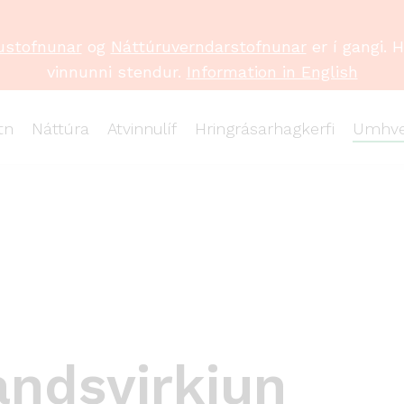
ustofnunar
og
Náttúruverndarstofnunar
er í gangi. 
vinnunni stendur.
Information in English
tn
Náttúra
Atvinnulíf
Hringrásarhagkerfi
Umhve
Landsvirkjun