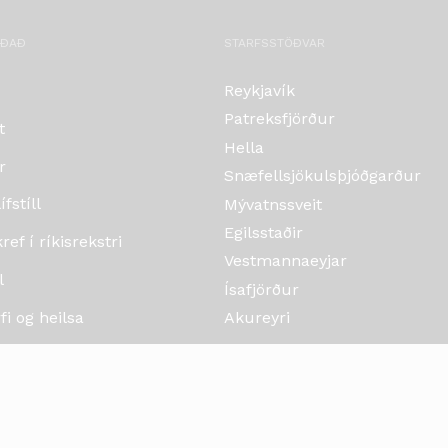
OÐAÐ
STARFSSTÖÐVAR
Reykjavík
Patreksfjörður
t
Hella
r
Snæfellsjökulsþjóðgarður
fstíll
Mývatnssveit
Egilsstaðir
ef í ríkisrekstri
Vestmannaeyjar
l
Ísafjörður
i og heilsa
Akureyri