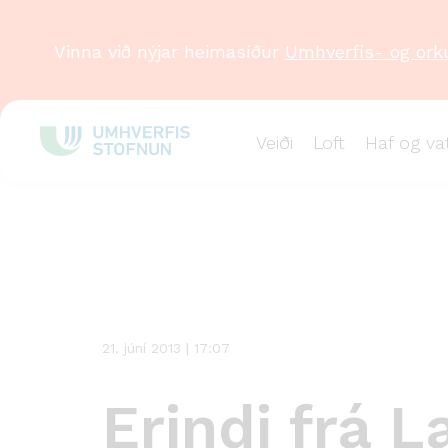
Vinna við nýjar heimasíður
Umhverfis- og ork
Veiði
Loft
Haf og va
Stök
frétt
21. júní 2013 | 17:07
Erindi frá 