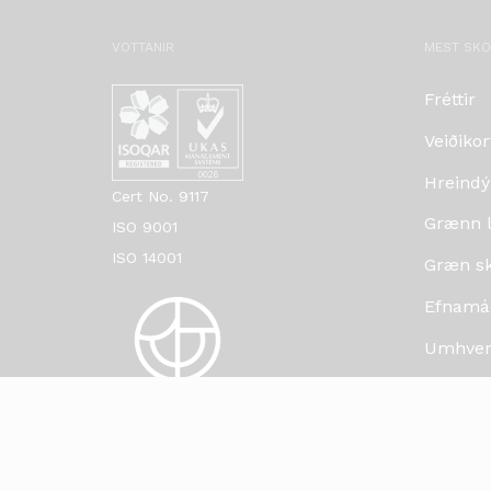
VOTTANIR
MEST SK
Fréttir
Veiðikor
Hreindý
Cert No. 9117
Grænn lí
ISO 9001
ISO 14001
Græn skr
Efnamá
Umhverf