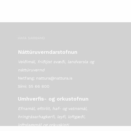
HAFA SAMBAND
Náttúruverndarstofnun
Veiðimál, friðlýst svæði, landvarsla og
náttúruvernd
Netfang: nattura@nattura.is
Sími: 55 66 800
Umhverfis- og orkustofnun
Efnamál, eftirlit, haf- og vatnsmál,
hringrásarhagkerfi, leyfi, loftgæði,
loftslagsmál og orkuskipti