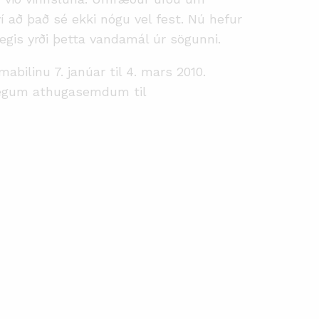
í að það sé ekki nógu vel fest. Nú hefur
egis yrði þetta vandamál úr sögunni.
ilinu 7. janúar til 4. mars 2010.
iflegum athugasemdum til