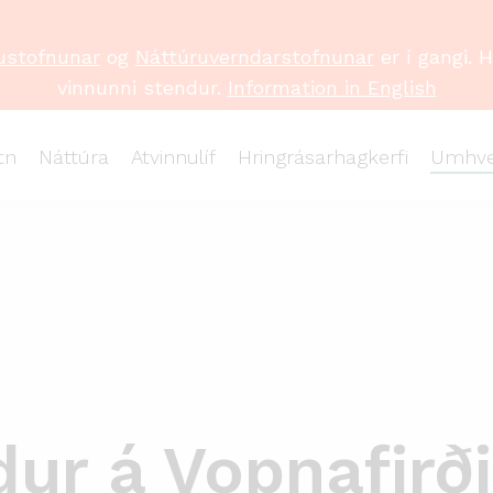
ustofnunar
og
Náttúruverndarstofnunar
er í gangi. 
vinnunni stendur.
Information in English
tn
Náttúra
Atvinnulíf
Hringrásarhagkerfi
Umhve
ur á Vopnafirði