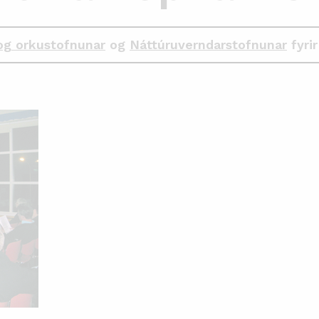
og orkustofnunar
og
Náttúruverndarstofnunar
fyrir