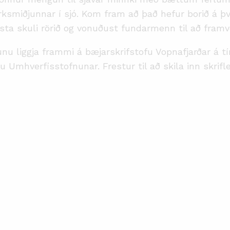
ksmiðjunnar í sjó. Kom fram að það hefur borið á þv
esta skuli rörið og vonuðust fundarmenn til að framv
iggja frammi á bæjarskrifstofu Vopnafjarðar á tímab
u Umhverfisstofnunar. Frestur til að skila inn skr