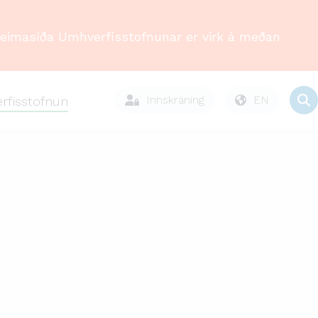
Heimasíða Umhverfisstofnunar er virk á meðan
Innskráning
EN
rfisstofnun