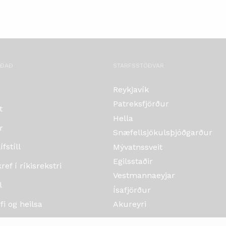
OÐAÐ
STARFSSTÖÐVAR
Reykjavík
Patreksfjörður
t
Hella
r
Snæfellsjökulsþjóðgarður
fstíll
Mývatnssveit
Egilsstaðir
ef í ríkisrekstri
Vestmannaeyjar
l
Ísafjörður
i og heilsa
Akureyri