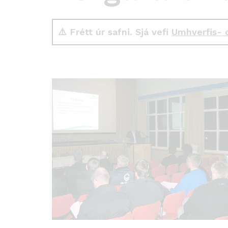
⚠️ Frétt úr safni. Sjá vefi
Umhverfis- 