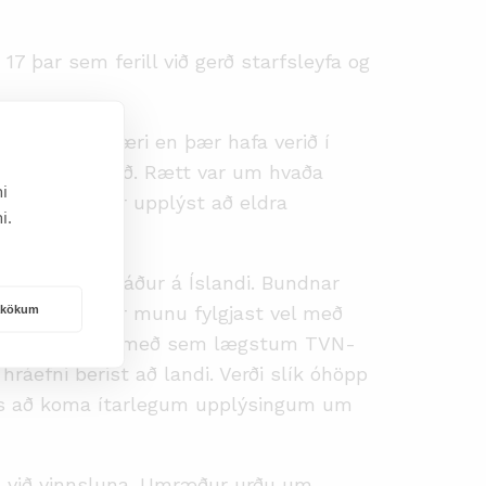
17 þar sem ferill við gerð starfsleyfa og
ramkvæmda væri en þær hafa verið í
n svip á svæðið. Rætt var um hvaða
i
eyfisins og var upplýst að eldra
i.
rið stunduð áður á Íslandi. Bundnar
um að íbúarnir munu fylgjast vel með
rakökum
fni til lands og með sem lægstum TVN-
áefni berist að landi. Verði slík óhöpp
isins að koma ítarlegum upplýsingum um
m við vinnsluna. Umræður urðu um