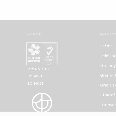
VOTTANIR
MEST SK
Fréttir
Veiðikor
Hreindý
Cert No. 9117
Grænn lí
ISO 9001
ISO 14001
Græn skr
Efnamá
Umhverf