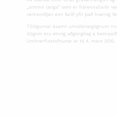
„
orminn langa” sem er frárennslisrör ver
verksmiðjan enn farið yfir það hvernig f
Tillögurnar ásamt umsóknargögnum munu l
Gögnin eru einnig aðgengileg á heimasíð
Umhverfisstofnunar er til 4. mars 2010.