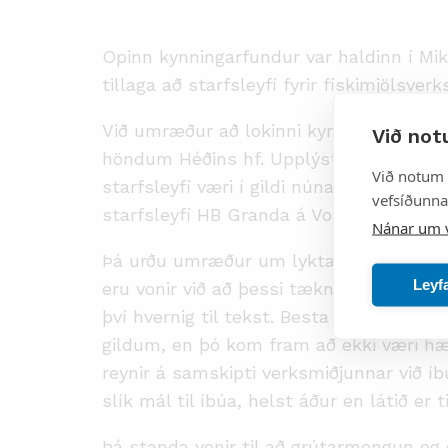
Opinn kynningarfundur var haldinn í Mikla
tillaga að starfsleyfi fyrir fiskimjölsve
Við umræður að lokinni kynningu Umhver
Við not
höndum Héðins hf. Upplýsti hann að mjö
Við notum 
starfsleyfi væri í gildi núna þar sem enn
vefsíðunnar
starfsleyfi HB Granda á Vopnafirði væri e
Nánar um 
Þá urðu umræður um lyktareyðingu en ly
Leyf
eru vonir við að þessi tækni bæti miki
því hvernig til tekst. Besta vörnin ge
gildum, en þó kom fram að ekki væri hæg
reynir á samskipti verksmiðjunnar við íb
slík mál til íbúa, helst áður en látið er 
Þá standa vonir til að grútarmengun o