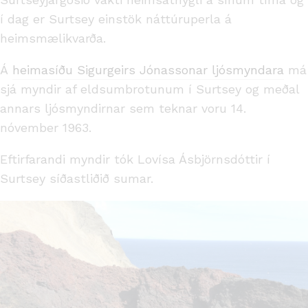
í dag er Surtsey einstök náttúruperla á
heimsmælikvarða.
Á
heimasíðu Sigurgeirs Jónassonar ljósmyndara
má
sjá myndir af eldsumbrotunum í Surtsey og meðal
annars ljósmyndirnar sem teknar voru 14.
nóvember 1963.
Eftirfarandi myndir tók Lovísa Ásbjörnsdóttir í
Surtsey síðastliðið sumar.