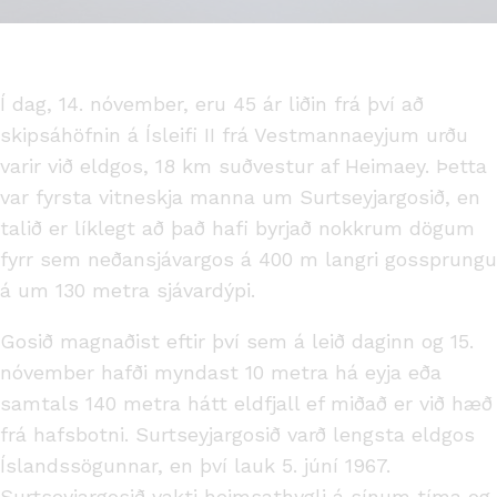
Í dag, 14. nóvember, eru 45 ár liðin frá því að
skipsáhöfnin á Ísleifi II frá Vestmannaeyjum urðu
varir við eldgos, 18 km suðvestur af Heimaey. Þetta
var fyrsta vitneskja manna um Surtseyjargosið, en
talið er líklegt að það hafi byrjað nokkrum dögum
fyrr sem neðansjávargos á 400 m langri gossprungu
á um 130 metra sjávardýpi.
Gosið magnaðist eftir því sem á leið daginn og 15.
nóvember hafði myndast 10 metra há eyja eða
samtals 140 metra hátt eldfjall ef miðað er við hæð
frá hafsbotni. Surtseyjargosið varð lengsta eldgos
Íslandssögunnar, en því lauk 5. júní 1967.
Surtseyjargosið vakti heimsathygli á sínum tíma og