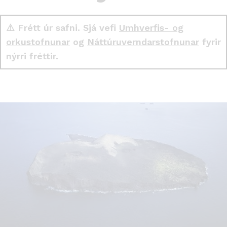
⚠️ Frétt úr safni. Sjá vefi
Umhverfis- og
orkustofnunar
og
Náttúruverndarstofnunar
fyrir
nýrri fréttir.