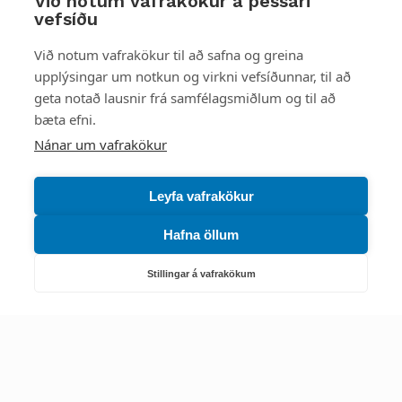
Við notum vafrakökur á þessari
vefsíðu
Styttu þér leið
Við notum vafrakökur til að safna og greina
upplýsingar um notkun og virkni vefsíðunnar, til að
Mest skoðað
geta notað lausnir frá samfélagsmiðlum og til að
bæta efni.
Starfsstöðvar
Nánar um vafrakökur
Leyfa vafrakökur
Hafna öllum
Náttúruverndarstofnun
Veiðimál, friðlýst svæði, landvarsla og náttúruvernd
Stillingar á vafrakökum
Netfang: nattura@nattura.is
Sími: 55 66 800
Umhverfis- og orkustofnun
Efnamál, eftirlit, haf- og vatnsmál, hringrásarhagkerfi, leyfi,