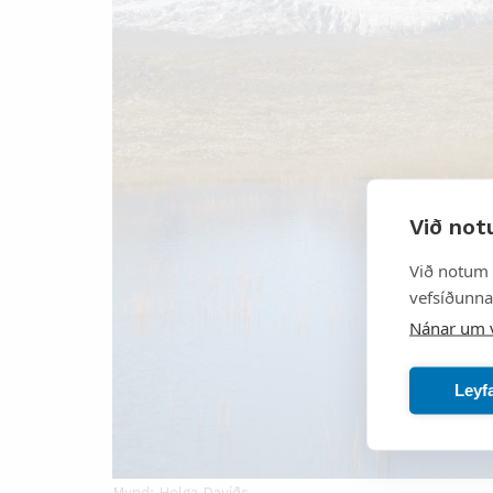
Við not
Við notum 
vefsíðunnar
Nánar um 
Leyf
Mynd: Helga Davíðs