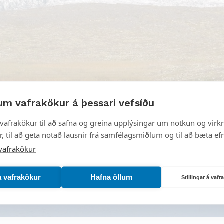
um vafrakökur á þessari vefsíðu
vafrakökur til að safna og greina upplýsingar um notkun og virkn
, til að geta notað lausnir frá samfélagsmiðlum og til að bæta efn
vafrakökur
a vafrakökur
Hafna öllum
Stillingar á vaf