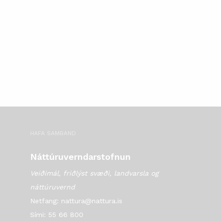
HAFA SAMBAND
Náttúruverndarstofnun
Veiðimál, friðlýst svæði, landvarsla og
náttúruvernd
Netfang: nattura@nattura.is
Sími: 55 66 800