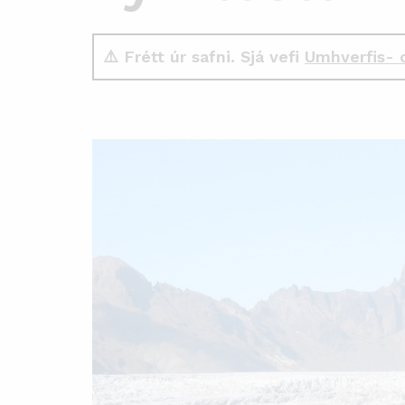
⚠️ Frétt úr safni. Sjá vefi
Umhverfis- 