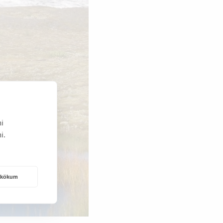
i
i.
rakökum