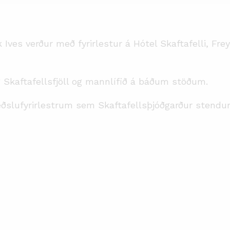
 Ives verður með fyrirlestur á Hótel Skaftafelli, Fre
 Skaftafellsfjöll og mannlífið á báðum stöðum.
fræðslufyrirlestrum sem Skaftafellsþjóðgarður stendur