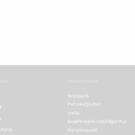
OÐAÐ
STARFSSTÖÐVAR
Reykjavík
Patreksfjörður
t
Hella
r
Snæfellsjökulsþjóðgarður
fstíll
Mývatnssveit