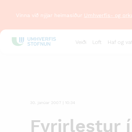
Vinna við nýjar heimasíður
Umhverfis- og ork
Veiði
Loft
Haf og va
Stök
frétt
30. janúar 2007 | 10:34
Fyrirlestur í