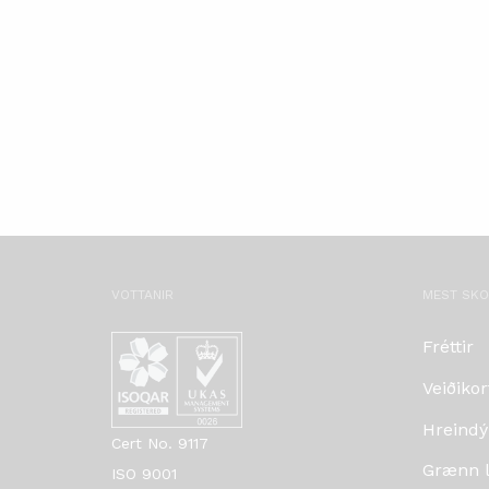
VOTTANIR
MEST SK
Fréttir
Veiðikor
Hreindý
Cert No. 9117
Grænn lí
ISO 9001