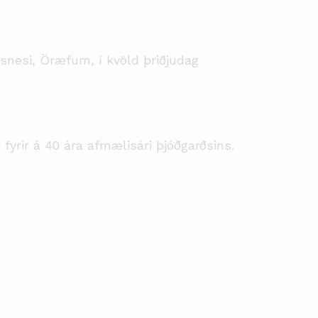
ysnesi, Öræfum, í kvöld þriðjudag
 fyrir á 40 ára afmælisári þjóðgarðsins.