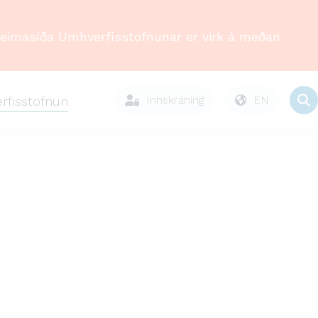
Heimasíða Umhverfisstofnunar er virk á meðan
Innskráning
EN
rfisstofnun