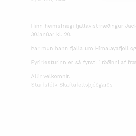
Hinn heimsfrægi fjallavistfræðingur Jack
30.janúar kl. 20.
Þar mun hann fjalla um Himalayafjöll og
Fyrirlesturinn er sá fyrsti í röðinni af 
Allir velkomnir.
Starfsfólk Skaftafellsþjóðgarðs