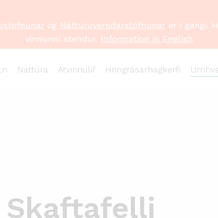
ustofnunar
og
Náttúruverndarstofnunar
er í gangi. 
vinnunni stendur.
Information in English
tn
Náttúra
Atvinnulíf
Hringrásarhagkerfi
Umhve
 Skaftafelli