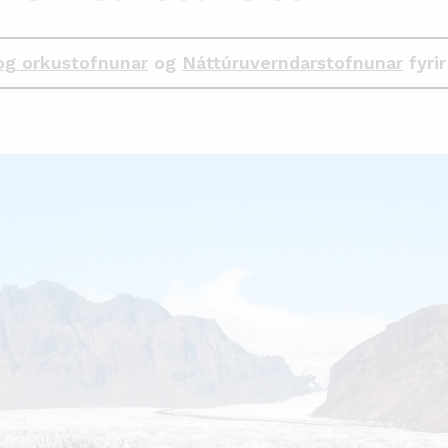
og orkustofnunar
og
Náttúruverndarstofnunar
fyrir