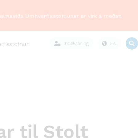
Heimasíða Umhverfisstofnunar er virk á meðan
Innskráning
EN
rfisstofnun
 til Stolt