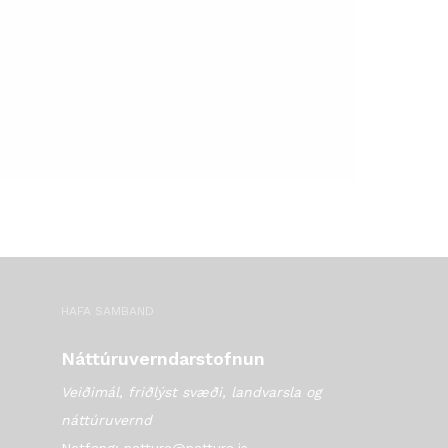
HAFA SAMBAND
Náttúruverndarstofnun
Veiðimál, friðlýst svæði, landvarsla og
náttúruvernd