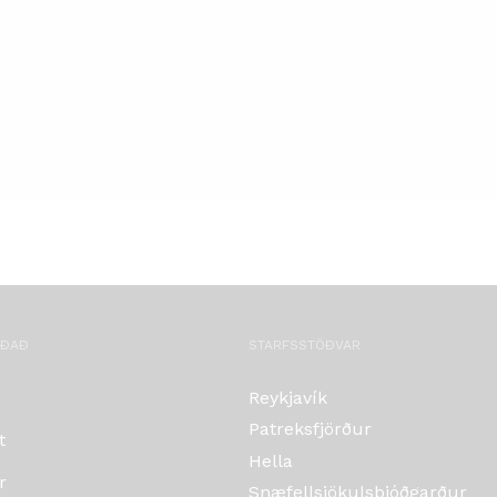
OÐAÐ
STARFSSTÖÐVAR
Reykjavík
Patreksfjörður
t
Hella
r
Snæfellsjökulsþjóðgarður