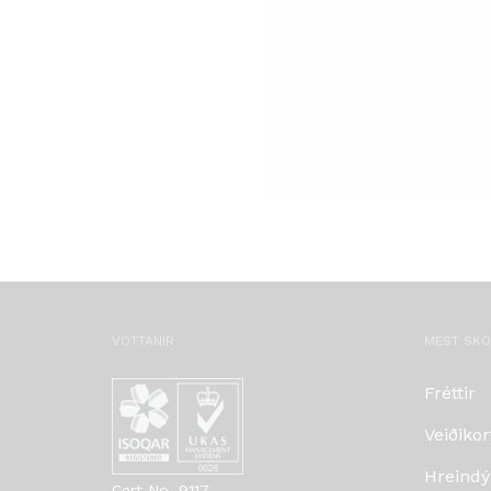
VOTTANIR
MEST SK
Fréttir
Veiðikor
Hreindý
Cert No. 9117