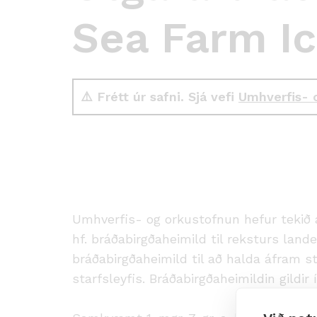
Sea Farm Ic
⚠️ Frétt úr safni. Sjá vefi
Umhverfis- 
Umhverfis- og orkustofnun hefur tekið 
hf. bráðabirgðaheimild til reksturs land
bráðabirgðaheimild til að halda áfram s
starfsleyfis. Bráðabirgðaheimildin gildir 