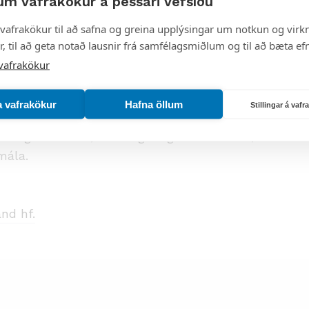
um vafrakökur á þessari vefsíðu
ustuhætti og mengunarvarnir nr. 7/1998 er
rstökum undantekningartilvikum, þegar brýn
vafrakökur til að safna og greina upplýsingar um notkun og virkn
semi sem heyrir undir lögin, að veita
, til að geta notað lausnir frá samfélagsmiðlum og til að bæta efn
 beiðni fyrir starfseminni.
vafrakökur
r kæranleg til úrskurðarnefndar umhverfis- og
a vafrakökur
Hafna öllum
Stillingar á vaf
tingu ákvörðunar stofnunarinnar skv. 1. mgr. 65.
engunarvarnir, sbr. 4. gr. laga nr. 130/2011, um
mála.
nd hf.