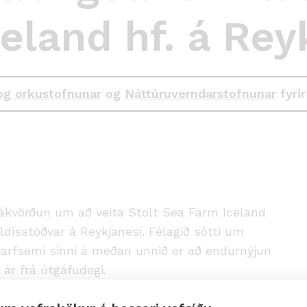
eland hf. á Rey
og orkustofnunar
og
Náttúruverndarstofnunar
fyrir
ákvörðun um að veita Stolt Sea Farm Iceland
eldisstöðvar á Reykjanesi. Félagið sótti um
tarfsemi sinni á meðan unnið er að endurnýjun
í ár frá útgáfudegi.