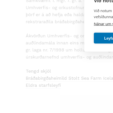
Við not
Samkvæmt 1. mgr. 7. gr. a. laga um holl
Umhverfis- og orkustofnun heimilt í sé
Við notum 
þörf er á að hefja eða halda áfram starf
vefsíðunnar
rekstraraðila bráðabirgðaheimild að hans
Nánar um 
Ákvörðun Umhverfis- og orkustofnunar e
Leyf
auðlindamála innan eins mánaðar frá bir
gr. laga nr. 7/1998 um hollustuhætti og m
úrskurðarnefnd umhverfis- og auðlinda
Tengd skjöl
Bráðabirgðaheimild Stolt Sea Farm Icela
Eldra starfsleyfi