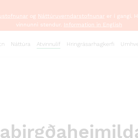
ustofnunar
og
Náttúruverndarstofnunar
er í gangi. 
vinnunni stendur.
Information in English
tn
Náttúra
Atvinnulíf
Hringrásarhagkerfi
Umhve
abirgðaheimildar