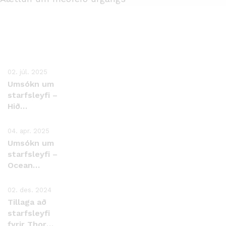
02. júl. 2025
Umsókn um
starfsleyfi –
Hið
Norðlenzka
Styrjufelag
04. apr. 2025
ehf.
Umsókn um
starfsleyfi –
Ocean
EcoFarm ehf.
02. des. 2024
Tillaga að
starfsleyfi
fyrir Thor