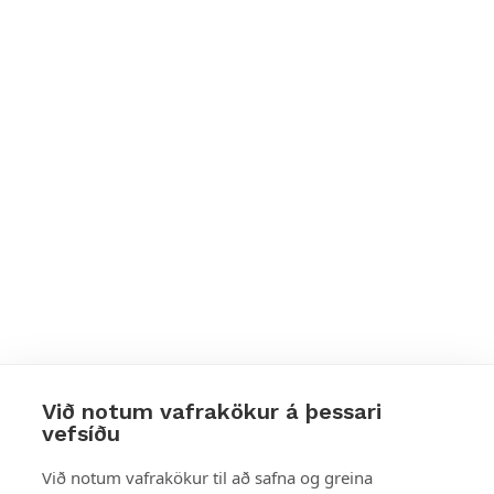
Við notum vafrakökur á þessari
vefsíðu
Styttu þér leið
Við notum vafrakökur til að safna og greina