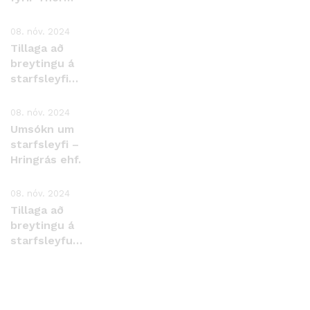
landeldi ehf.
Þorlákshöfn
08. nóv. 2024
Tillaga að
breytingu á
starfsleyfi
Íslenska
kalkþörungafélgasins
08. nóv. 2024
ehf., Bíldudal.
Umsókn um
starfsleyfi –
Hringrás ehf.
08. nóv. 2024
Tillaga að
breytingu á
starfsleyfum
Malbikunarstöðvarinnar
Hlaðbær
Colas hf.