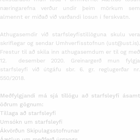
næringarefna verður undir þeim mörkum sem
almennt er miðað við varðandi losun í ferskvatn.
Athugasemdir við starfsleyfistillöguna skulu vera
skriflegar og sendar Umhverfisstofnun (ust@ust.is).
Frestur til að skila inn athugasemdum er til og með
12. desember 2020. Greinargerð mun fylgja
starfsleyfi við útgáfu sbr. 6. gr. reglugerðar nr.
550/2018.
Meðfylgjandi má sjá tillögu að starfsleyfi ásamt
öðrum gögnum:
Tillaga að starfsleyfi
Umsókn um starfsleyfi
Ákvörðun Skipulagsstofnunar
Áætlun um meðferð úrgangs