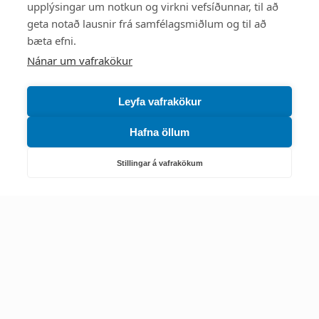
upplýsingar um notkun og virkni vefsíðunnar, til að
Mest skoðað
geta notað lausnir frá samfélagsmiðlum og til að
bæta efni.
Starfsstöðvar
Nánar um vafrakökur
Leyfa vafrakökur
Hafna öllum
Náttúruverndarstofnun
Veiðimál, friðlýst svæði, landvarsla og náttúruvernd
Stillingar á vafrakökum
Netfang: nattura@nattura.is
Sími: 55 66 800
Umhverfis- og orkustofnun
Efnamál, eftirlit, haf- og vatnsmál, hringrásarhagkerfi, leyfi,
loftgæði, loftslagsmál og orkuskipti
▶ Hafa samband
Sími: 569 6000