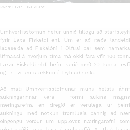
Mynd: Laxar Fiskeldi ehf.
Umhverfisstofnun hefur unnið tillögu að starfsleyfi
fyrir Laxa Fiskeldi ehf. Um er að ræða landeldi
laxaseiða að Fiskalóni í Ölfusi þar sem hámarks
lífmassi á hverjum tíma má ekki fara yfir 100 tonn.
Laxar Fiskeldi ehf. hefur verið með 20 tonna leyfi
og er því um stækkun á leyfi að ræða.
Að mati Umhverfisstofnunar munu helstu áhrif
aukningarinnar vera í formi aukins magns
næringarefna en dregið er verulega úr þeirri
aukningu með notkun tromlusía þannig að nær
eingöngu verður um uppleyst næringarefni sem
rekstaraðili mun losa í umhverfið. Áætluð losun