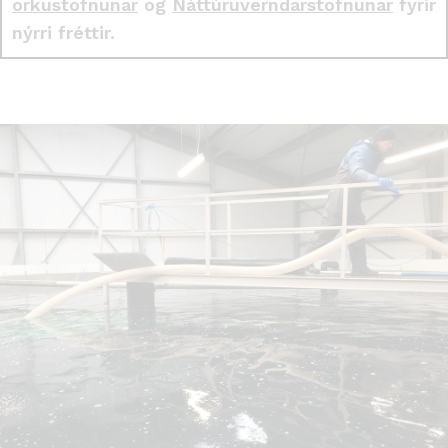
orkustofnunar
og
Náttúruverndarstofnunar
fyrir
nýrri fréttir.