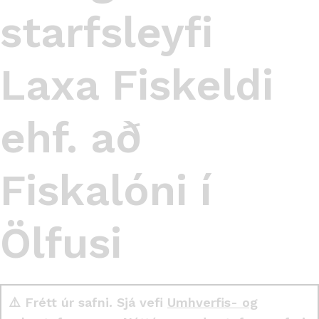
starfsleyfi
Laxa Fiskeldi
ehf. að
Fiskalóni í
Ölfusi
⚠️ Frétt úr safni. Sjá vefi
Umhverfis- og