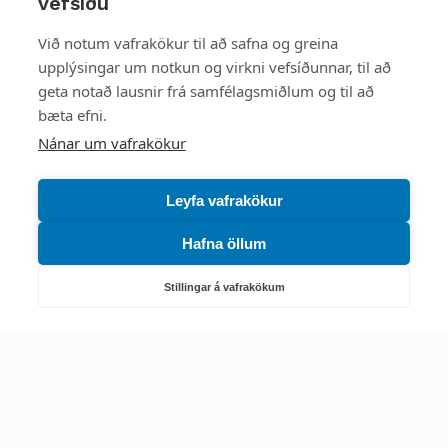
vefsíðu
Styttu þér leið
Við notum vafrakökur til að safna og greina
upplýsingar um notkun og virkni vefsíðunnar, til að
Mest skoðað
geta notað lausnir frá samfélagsmiðlum og til að
bæta efni.
Starfsstöðvar
Nánar um vafrakökur
Leyfa vafrakökur
Hafna öllum
Náttúruverndarstofnun
Veiðimál, friðlýst svæði, landvarsla og náttúruvernd
Stillingar á vafrakökum
Netfang: nattura@nattura.is
Sími: 55 66 800
Umhverfis- og orkustofnun
Efnamál, eftirlit, haf- og vatnsmál, hringrásarhagkerfi, leyfi,