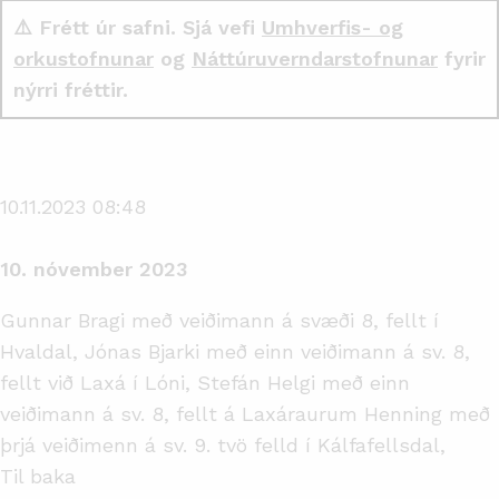
⚠️ Frétt úr safni. Sjá vefi
Umhverfis- og
orkustofnunar
og
Náttúruverndarstofnunar
fyrir
nýrri fréttir.
10.11.2023 08:48
10. nóvember 2023
Gunnar Bragi með veiðimann á svæði 8, fellt í
Hvaldal, Jónas Bjarki með einn veiðimann á sv. 8,
fellt við Laxá í Lóni, Stefán Helgi með einn
veiðimann á sv. 8, fellt á Laxáraurum Henning með
þrjá veiðimenn á sv. 9. tvö felld í Kálfafellsdal,
Til baka