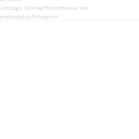
Umsögn Umhverfisstofnunar um
matsskyldufyrirspurn