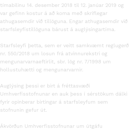
tímabilinu 14. desember 2018 til 12. janúar 2019 og
var gefinn kostur á að koma með skriflegar
athugasemdir við tillöguna. Engar athugasemdir við
starfsleyfistillöguna bárust á auglýsingartíma.
Starfsleyfi þetta, sem er veitt samkvæmt reglugerð
nr. 550/2018 um losun frá atvinnurekstri og
mengunarvarnaeftirlit, sbr. lög nr. 7/1998 um
hollustuhætti og mengunarvarnir.
Auglýsing þessi er birt á fréttasvæði
Umhverfisstofnunar en auk þess í sérstökum dálki
fyrir opinberar birtingar á starfsleyfum sem
stofnunin gefur út.
Ákvörðun Umhverfisstofnunar um útgáfu