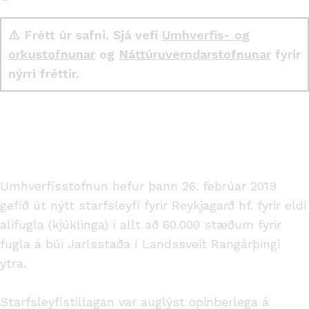
⚠️ Frétt úr safni. Sjá vefi
Umhverfis- og
orkustofnunar
og
Náttúruverndarstofnunar
fyrir
nýrri fréttir.
Umhverfisstofnun hefur þann 26. febrúar 2019
gefið út nýtt starfsleyfi fyrir Reykjagarð hf. fyrir eldi
alifugla (kjúklinga) í allt að 60.000 stæðum fyrir
fugla á búi Jarlsstaða í Landssveit Rangárþingi
ytra.
Starfsleyfistillagan var auglýst opinberlega á