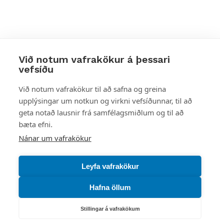
Við notum vafrakökur á þessari
vefsíðu
Styttu þér leið
Við notum vafrakökur til að safna og greina
upplýsingar um notkun og virkni vefsíðunnar, til að
Mest skoðað
geta notað lausnir frá samfélagsmiðlum og til að
bæta efni.
Starfsstöðvar
Nánar um vafrakökur
Leyfa vafrakökur
Hafna öllum
Náttúruverndarstofnun
Veiðimál, friðlýst svæði, landvarsla og náttúruvernd
Stillingar á vafrakökum