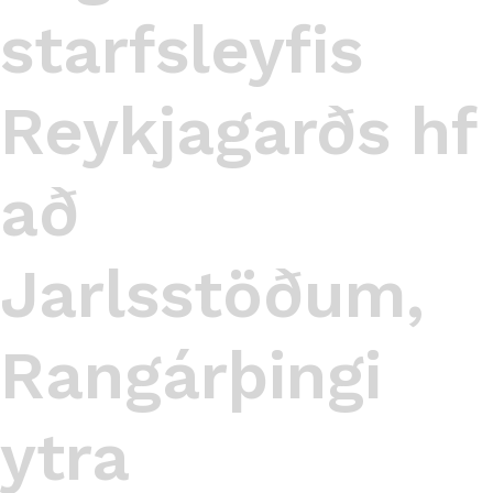
starfsleyfis
Reykjagarðs hf
að
Jarlsstöðum,
Rangárþingi
ytra