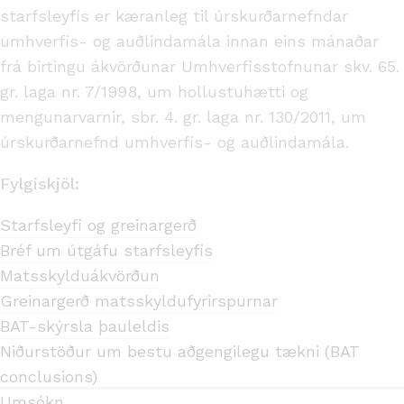
starfsleyfis er kæranleg til úrskurðarnefndar
umhverfis- og auðlindamála innan eins mánaðar
frá birtingu ákvörðunar Umhverfisstofnunar skv. 65.
gr. laga nr. 7/1998, um hollustuhætti og
mengunarvarnir, sbr. 4. gr. laga nr. 130/2011, um
úrskurðarnefnd umhverfis- og auðlindamála.
Fylgiskjöl:
Starfsleyfi og greinargerð
Bréf um útgáfu starfsleyfis
Matsskylduákvörðun
Greinargerð matsskyldufyrirspurnar
BAT-skýrsla þauleldis
Niðurstöður um bestu aðgengilegu tækni (BAT
conclusions)
Umsókn