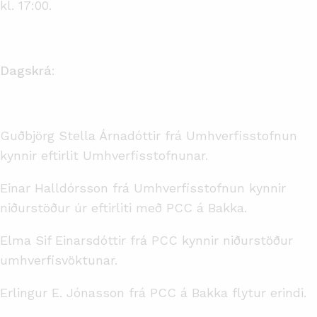
kl. 17:00.
Dagskrá
:
Guðbjörg Stella Árnadóttir frá Umhverfisstofnun
kynnir eftirlit Umhverfisstofnunar.
Einar Halldórsson frá Umhverfisstofnun kynnir
niðurstöður úr eftirliti með PCC á Bakka.
Elma Sif Einarsdóttir frá PCC kynnir niðurstöður
umhverfisvöktunar.
Erlingur E. Jónasson frá PCC á Bakka flytur erindi.