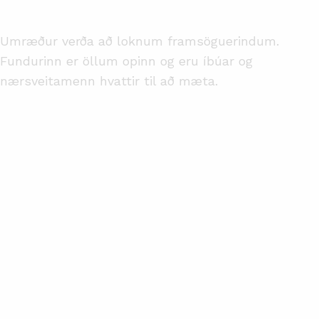
Umræður verða að loknum framsöguerindum.
Fundurinn er öllum opinn og eru íbúar og
nærsveitamenn hvattir til að mæta.