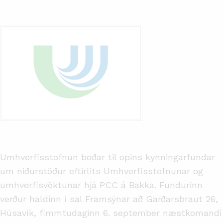
Umhverfisstofnun boðar til opins kynningarfundar
um niðurstöður eftirlits Umhverfisstofnunar og
umhverfisvöktunar hjá PCC á Bakka. Fundurinn
verður haldinn í sal Framsýnar að Garðarsbraut 26,
Húsavík, fimmtudaginn 6. september næstkomandi