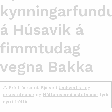
kynningarfund
á Húsavík á
fimmtudag
vegna Bakka
⚠️ Frétt úr safni. Sjá vefi
Umhverfis- og
orkustofnunar
og
Náttúruverndarstofnunar
fyrir
nýrri fréttir.