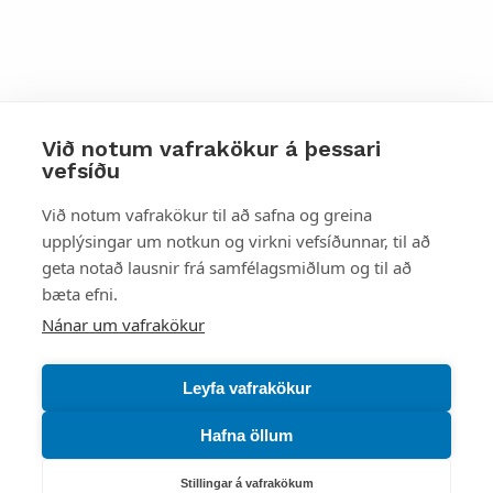
Við notum vafrakökur á þessari
vefsíðu
Styttu þér leið
Við notum vafrakökur til að safna og greina
upplýsingar um notkun og virkni vefsíðunnar, til að
Mest skoðað
geta notað lausnir frá samfélagsmiðlum og til að
bæta efni.
Starfsstöðvar
Nánar um vafrakökur
Leyfa vafrakökur
Hafna öllum
Náttúruverndarstofnun
Veiðimál, friðlýst svæði, landvarsla og náttúruvernd
Stillingar á vafrakökum