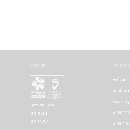
VOTTANIR
MEST SK
Fréttir
Veiðikor
Hreindý
Cert No. 9117
Grænn lí
ISO 9001
ISO 14001
Græn skr