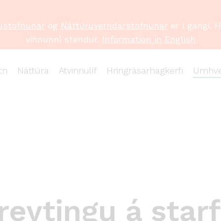
ustofnunar
og
Náttúruverndarstofnunar
er í gangi. 
vinnunni stendur.
Information in English
tn
Náttúra
Atvinnulíf
Hringrásarhagkerfi
Umhve
reytingu á starf