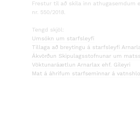
Frestur til að skila inn athugasemdum er
nr. 550/2018.
Tengd skjöl:
Umsókn um starfsleyfi
Tillaga að breytingu á starfsleyfi Arnarla
Ákvörðun Skipulagsstofnunar um mats
Vöktunaráætlun Arnarlax ehf. Gileyri
Mat á áhrifum starfseminnar á vatnshlo