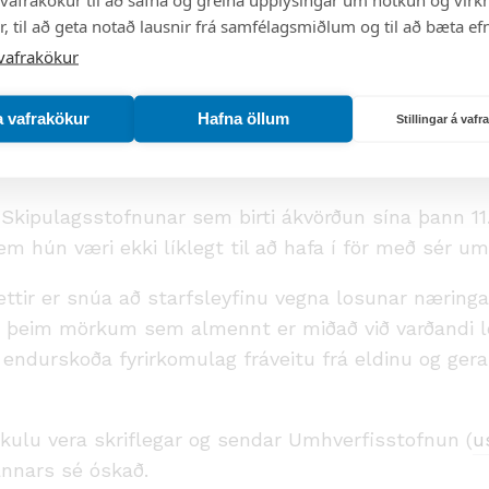
, til að geta notað lausnir frá samfélagsmiðlum og til að bæta efn
vafrakökur
breytingu á starfsleyfi Arnalax ehf. Gileyri. Breyti
a vafrakökur
Hafna öllum
Stillingar á vaf
 landeldis með allt að 200 tonna ársframleiðslu. Með 
 á hverjum tíma.
il Skipulagsstofnunar sem birti ákvörðun sína þann
m hún væri ekki líklegt til að hafa í för með sér um
ttir er snúa að starfsleyfinu vegna losunar næringa
 þeim mörkum sem almennt er miðað við varðandi lo
ð endurskoða fyrirkomulag fráveitu frá eldinu og ger
skulu vera skriflegar og sendar Umhverfisstofnun (
u
annars sé óskað.