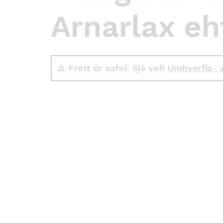
Arnarlax ehf
⚠️ Frétt úr safni. Sjá vefi
Umhverfis- 