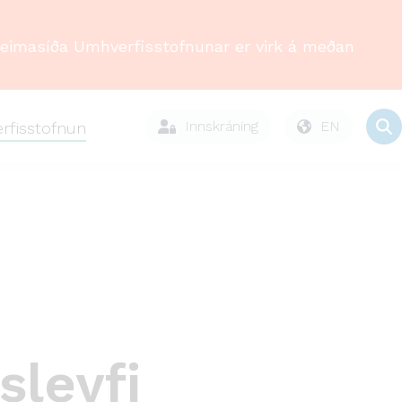
Heimasíða Umhverfisstofnunar er virk á meðan
Innskráning
EN
rfisstofnun
sleyfi