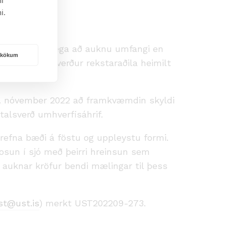
i.
ngin snýr aðallega að auknu umfangi en
rakökum
breytingunni verður rekstaraðila heimilt
 11. nóvember 2022 að framkvæmdin skyldi
talsverð umhverfisáhrif.
refna bæði á föstu og uppleystu formi.
sun í sjó með þeirri hreinsun sem
a auknar kröfur bendi mælingar til þess
st@ust.is
) merkt UST202209-273.