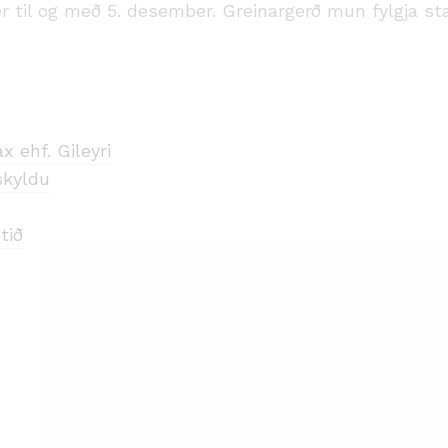
 til og með 5. desember. Greinargerð mun fylgja starf
x ehf. Gileyri
skyldu
tið