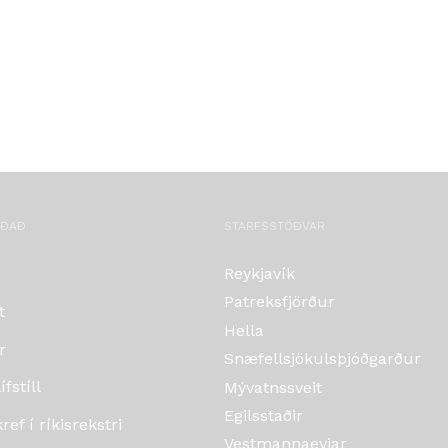
OÐAÐ
STARFSSTÖÐVAR
Reykjavík
Patreksfjörður
t
Hella
r
Snæfellsjökulsþjóðgarður
fstíll
Mývatnssveit
Egilsstaðir
ef í ríkisrekstri
Vestmannaeyjar