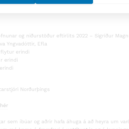
 nk. kl. 16:15
í fundarsalnum Flatey á Fosshótel H
fnunar og niðurstöður eftirlits 2022 – Sigríður Mag
a Yngvadóttir, Efla
lytur erindi
r erindi
erindi
tarstjóri Norðurþings
hér
ar sem íbúar og aðrir hafa áhuga á að heyra um varð