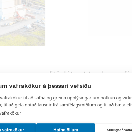
arvarnaeftirlits Umhverfi
um vafrakökur á þessari vefsíðu
vafrakökur til að safna og greina upplýsingar um notkun og virkn
, til að geta notað lausnir frá samfélagsmiðlum og til að bæta efn
vafrakökur
ngafundar um niðurstöður mengunarvarnaeftirlits og
og í samræmi við starfsleyfi PCC BakkiSilicon.
a vafrakökur
Hafna öllum
Stillingar á vaf