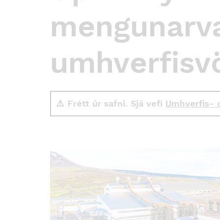
mengunarvar
umhverfisvö
⚠️ Frétt úr safni. Sjá vefi
Umhverfis- 