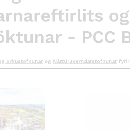
nareftirlits og
ktunar - PCC B
og orkustofnunar
og
Náttúruverndarstofnunar
fyrir