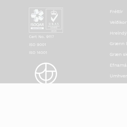
Fréttir
Veiðikor
Hreindý
Cert No. 9117
Grænn lí
ISO 9001
ISO 14001
Græn skr
Efnamá
Umhverf