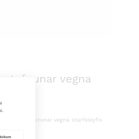
sstofnunar vegna
i
i.
 umhverfisvöktunar vegna starfsleyfis
rakökum