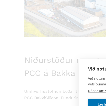
Niðurstöður mengun
Við not
PCC á Bakka
Við notum 
vefsíðunnar
Nánar um 
Umhverfisstofnun boðar til opins kynni
PCC BakkiSilicon. Fundurinn er árlegur 
Leyf