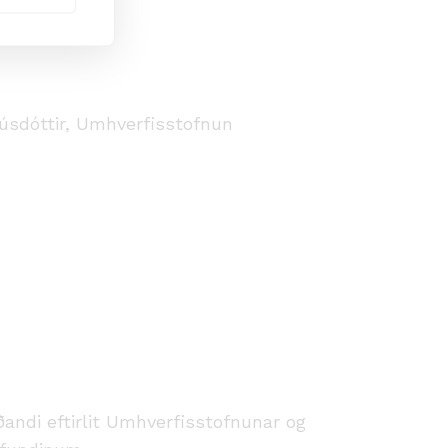
úsavík.
núsdóttir, Umhverfisstofnun
andi eftirlit Umhverfisstofnunar og