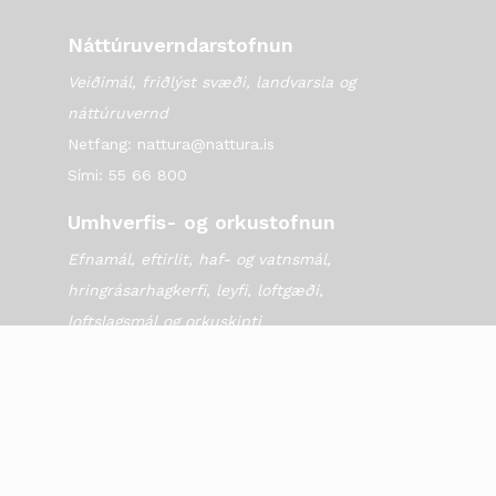
Náttúruverndarstofnun
Veiðimál, friðlýst svæði, landvarsla og
náttúruvernd
Netfang: nattura@nattura.is
Sími: 55 66 800
Umhverfis- og orkustofnun
Efnamál, eftirlit, haf- og vatnsmál,
hringrásarhagkerfi, leyfi, loftgæði,
loftslagsmál og orkuskipti
▶ Hafa samband
Sími: 569 6000