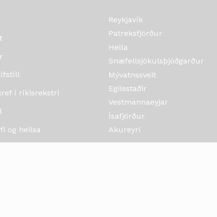
Reykjavík
Patreksfjörður
t
Hella
r
Snæfellsjökulsþjóðgarður
fstíll
Mývatnssveit
Egilsstaðir
ef í ríkisrekstri
Vestmannaeyjar
l
Ísafjörður
i og heilsa
Akureyri