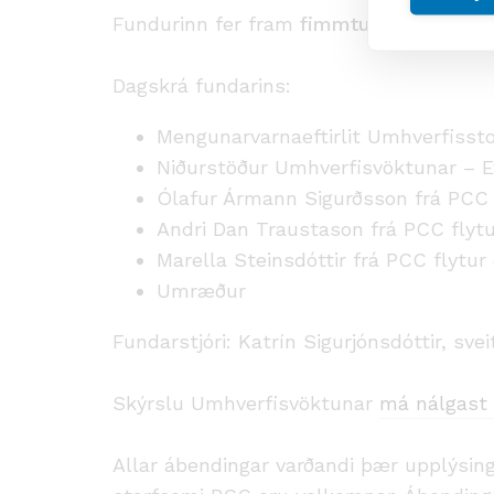
Fundurinn fer fram
fimmtudaginn 25. maí
Dagskrá fundarins:
Mengunarvarnaeftirlit Umhverfissto
Niðurstöður Umhverfisvöktunar – Ev
Ólafur Ármann Sigurðsson frá PCC f
Andri Dan Traustason frá PCC flytu
Marella Steinsdóttir frá PCC flytur 
Umræður
Fundarstjóri: Katrín Sigurjónsdóttir, svei
Skýrslu Umhverfisvöktunar
má nálgast 
Allar ábendingar varðandi þær upplýsing