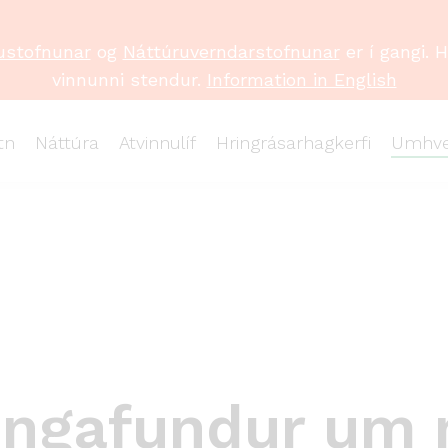
ustofnunar
og
Náttúruverndarstofnunar
er í gangi. 
vinnunni stendur.
Information in English
tn
Náttúra
Atvinnulíf
Hringrásarhagkerfi
Umhve
ingafundur um 