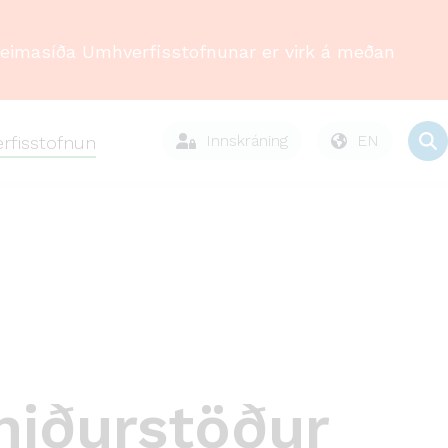
Heimasíða Umhverfisstofnunar er virk á meðan
Innskráning
EN
rfisstofnun
niðurstöður