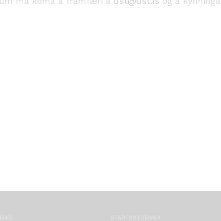
gum má koma á framfæri á
ust@ust.is
og á kynning
OÐAÐ
STARFSSTÖÐVAR