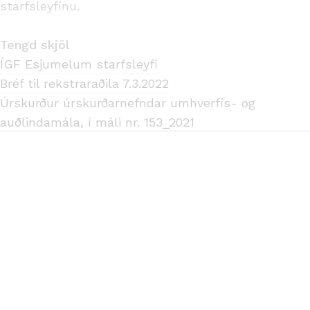
starfsleyfinu.
Tengd skjöl
ÍGF Esjumelum starfsleyfi
Bréf til rekstraraðila 7.3.2022
Úrskurður úrskurðarnefndar umhverfis- og
auðlindamála, í máli nr. 153_2021