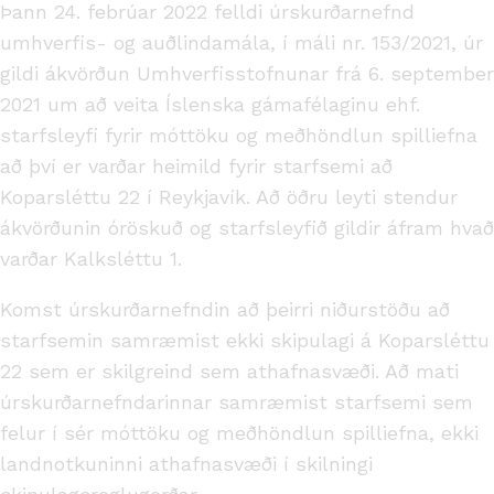
Þann 24. febrúar 2022 felldi úrskurðarnefnd
umhverfis- og auðlindamála, í máli nr. 153/2021, úr
gildi ákvörðun Umhverfisstofnunar frá 6. september
2021 um að veita Íslenska gámafélaginu ehf.
starfsleyfi fyrir móttöku og meðhöndlun spilliefna
að því er varðar heimild fyrir starfsemi að
Koparsléttu 22 í Reykjavík. Að öðru leyti stendur
ákvörðunin óröskuð og starfsleyfið gildir áfram hvað
varðar Kalksléttu 1.
Komst úrskurðarnefndin að þeirri niðurstöðu að
starfsemin samræmist ekki skipulagi á Koparsléttu
22 sem er skilgreind sem athafnasvæði. Að mati
úrskurðarnefndarinnar samræmist starfsemi sem
felur í sér móttöku og meðhöndlun spilliefna, ekki
landnotkuninni athafnasvæði í skilningi