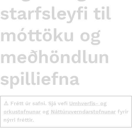
starfsleyfi til
móttöku og
meðhöndlun
spilliefna
⚠️ Frétt úr safni. Sjá vefi
Umhverfis- og
orkustofnunar
og
Náttúruverndarstofnunar
fyrir
nýrri fréttir.