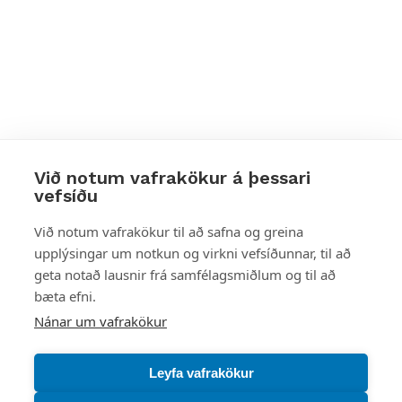
Við notum vafrakökur á þessari
vefsíðu
Styttu þér leið
Við notum vafrakökur til að safna og greina
upplýsingar um notkun og virkni vefsíðunnar, til að
Mest skoðað
geta notað lausnir frá samfélagsmiðlum og til að
bæta efni.
Starfsstöðvar
Nánar um vafrakökur
Leyfa vafrakökur