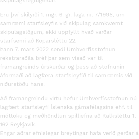
skipulagsreglugerðar.
Eru því skilyrði 1. mgr. 6. gr. laga nr. 7/1998, um
samræmi starfsleyfis við skipulag samkvæmt
skipulagslögum, ekki uppfyllt hvað varðar
starfsemi að Koparsléttu 22.
Þann 7. mars 2022 sendi Umhverfisstofnun
rekstraraðila bréf þar sem vísað var til
framangreinds úrskurðar og þess að stofnunin
áformaði að lagfæra starfsleyfið til samræmis við
niðurstöðu hans.
Að framangreindu virtu hefur Umhverfisstofnun nú
lagfært starfsleyfi Íslenska gámafélagsins ehf. til
móttöku og meðhöndlun spilliefna að Kalksléttu 1,
162 Reykjavík.
Engar aðrar efnislegar breytingar hafa verið gerðar á