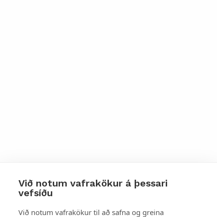
Við notum vafrakökur á þessari
vefsíðu
Styttu þér leið
Við notum vafrakökur til að safna og greina