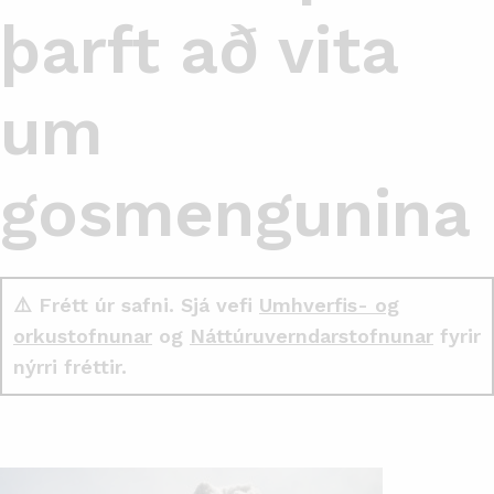
þarft að vita
um
gosmengunina
⚠️ Frétt úr safni. Sjá vefi
Umhverfis- og
orkustofnunar
og
Náttúruverndarstofnunar
fyrir
nýrri fréttir.