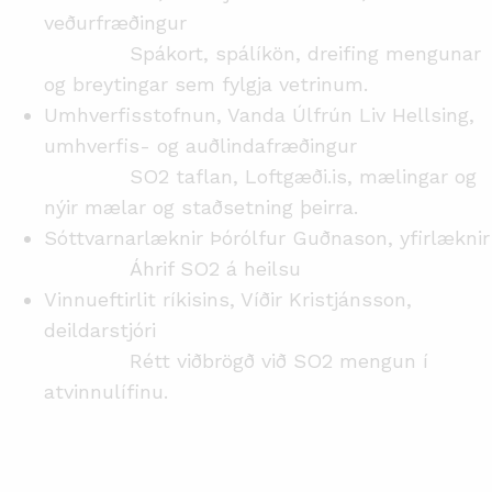
veðurfræðingur
Spákort, spálíkön, dreifing mengunar
og breytingar sem fylgja vetrinum.
Umhverfisstofnun, Vanda Úlfrún Liv Hellsing,
umhverfis- og auðlindafræðingur
SO2 taflan, Loftgæði.is, mælingar og
nýir mælar og staðsetning þeirra.
Sóttvarnarlæknir Þórólfur Guðnason, yfirlæknir
Áhrif SO2 á heilsu
Vinnueftirlit ríkisins, Víðir Kristjánsson,
deildarstjóri
Rétt viðbrögð við SO2 mengun í
atvinnulífinu.