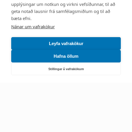
upplýsingar um notkun og virkni vefsíðunnar, til að
Mest skoðað
geta notað lausnir frá samfélagsmiðlum og til að
bæta efni.
Starfsstöðvar
Nánar um vafrakökur
Leyfa vafrakökur
Hafna öllum
Náttúruverndarstofnun
Veiðimál, friðlýst svæði, landvarsla og náttúruvernd
Stillingar á vafrakökum
Netfang: nattura@nattura.is
Sími: 55 66 800
Umhverfis- og orkustofnun
Efnamál, eftirlit, haf- og vatnsmál, hringrásarhagkerfi, leyfi,
loftgæði, loftslagsmál og orkuskipti
▶ Hafa samband