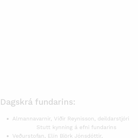
Dagskrá fundarins:
Almannavarnir, Víðir Reynisson, deildarstjóri
Stutt kynning á efni fundarins
Veðurstofan, Elín Björk Jónsdóttir,