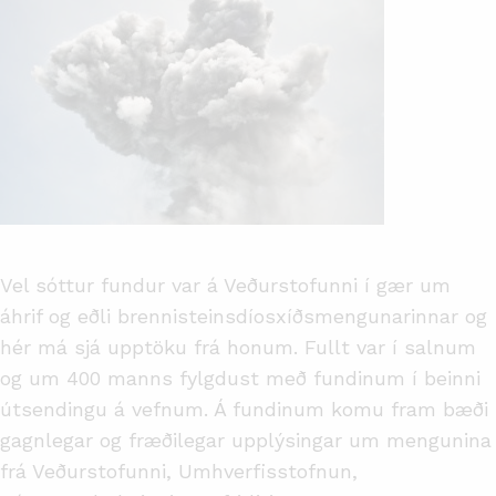
Vel sóttur fundur var á Veðurstofunni í gær um
áhrif og eðli brennisteinsdíosxíðsmengunarinnar og
hér má sjá upptöku frá honum. Fullt var í salnum
og um 400 manns fylgdust með fundinum í beinni
útsendingu á vefnum. Á fundinum komu fram bæði
gagnlegar og fræðilegar upplýsingar um mengunina
frá Veðurstofunni, Umhverfisstofnun,