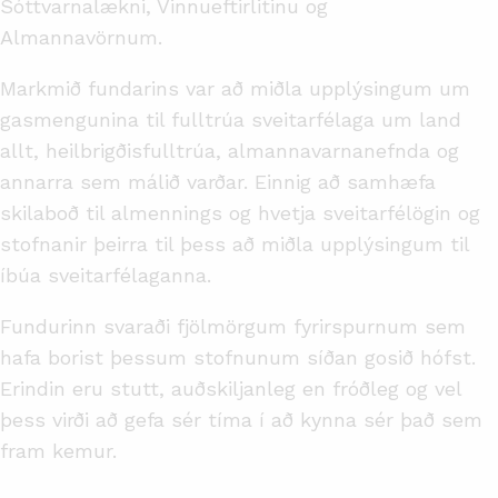
Sóttvarnalækni, Vinnueftirlitinu og
Almannavörnum.
Markmið fundarins var að miðla upplýsingum um
gasmengunina til fulltrúa sveitarfélaga um land
allt, heilbrigðisfulltrúa, almannavarnanefnda og
annarra sem málið varðar. Einnig að samhæfa
skilaboð til almennings og hvetja sveitarfélögin og
stofnanir þeirra til þess að miðla upplýsingum til
íbúa sveitarfélaganna.
Fundurinn svaraði fjölmörgum fyrirspurnum sem
hafa borist þessum stofnunum síðan gosið hófst.
Erindin eru stutt, auðskiljanleg en fróðleg og vel
þess virði að gefa sér tíma í að kynna sér það sem
fram kemur.