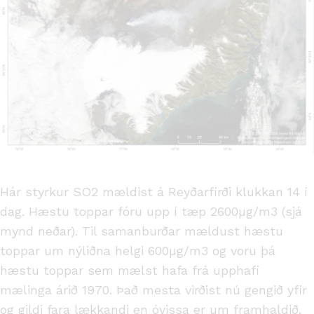
Hár styrkur SO2 mældist á Reyðarfirði klukkan 14 í
dag. Hæstu toppar fóru upp í tæp 2600µg/m3 (sjá
mynd neðar). Til samanburðar mældust hæstu
toppar um nýliðna helgi 600µg/m3 og voru þá
hæstu toppar sem mælst hafa frá upphafi
mælinga árið 1970. Það mesta virðist nú gengið yfir
og gildi fara lækkandi en óvissa er um framhaldið.