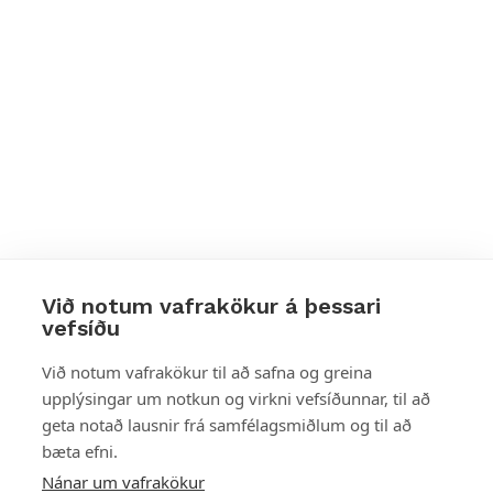
Við notum vafrakökur á þessari
vefsíðu
Styttu þér leið
Við notum vafrakökur til að safna og greina
upplýsingar um notkun og virkni vefsíðunnar, til að
Mest skoðað
geta notað lausnir frá samfélagsmiðlum og til að
bæta efni.
Starfsstöðvar
Nánar um vafrakökur