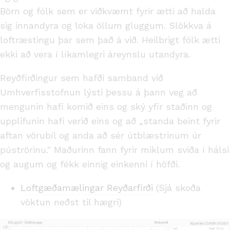
Börn og fólk sem er viðkvæmt fyrir ætti að halda
sig innandyra og loka öllum gluggum. Slökkva á
loftræstingu þar sem það á við. Heilbrigt fólk ætti
ekki að vera í líkamlegri áreynslu utandyra.
Reyðfirðingur sem hafði samband við
Umhverfisstofnun lýsti þessu á þann veg að
mengunin hafi komið eins og ský yfir staðinn og
upplifunin hafi verið eins og að „standa beint fyrir
aftan vörubíl og anda að sér útblæstrinum úr
púströrinu." Maðurinn fann fyrir miklum sviða í hálsi
og augum og fékk einnig einkenni í höfði.
Loftgæðamælingar Reyðarfirði
(Sjá skoða
vöktun neðst til hægri)