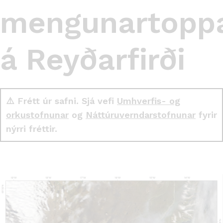
mengunartopp
á Reyðarfirði
⚠️ Frétt úr safni. Sjá vefi
Umhverfis- og
orkustofnunar
og
Náttúruverndarstofnunar
fyrir
nýrri fréttir.