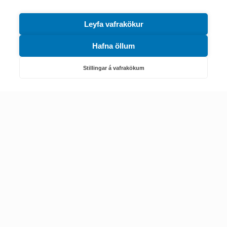
Leyfa vafrakökur
Hafna öllum
Náttúruverndarstofnun
Veiðimál, friðlýst svæði, landvarsla og náttúruvernd
Stillingar á vafrakökum
Netfang: nattura@nattura.is
Sími: 55 66 800
Umhverfis- og orkustofnun
Efnamál, eftirlit, haf- og vatnsmál, hringrásarhagkerfi, leyfi,
loftgæði, loftslagsmál og orkuskipti
▶ Hafa samband
Sími: 569 6000
Kennitala Umhverfis- og orkustofnunar
7010022880