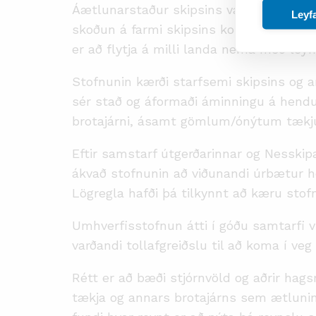
Áætlunarstaður skipsins var Líbanon. E
Leyf
skoðun á farmi skipsins komst stofnunin
er að flytja á milli landa nema með leyf
Stofnunin kærði starfsemi skipsins og 
sér stað og áformaði áminningu á hendur 
brotajárni, ásamt gömlum/ónýtum tæk
Eftir samstarf útgerðarinnar og Nesskipa
ákvað stofnunin að viðunandi úrbætur hef
Lögregla hafði þá tilkynnt að kæru stofn
Umhverfisstofnun átti í góðu samtarfi v
varðandi tollafgreiðslu til að koma í veg 
Rétt er að bæði stjórnvöld og aðrir hags
tækja og annars brotajárns sem ætlunin e