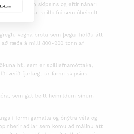
gnum um farm skipsins og eftir nánari
rakökum
 innihélt m.a. spilliefni sem óheimilt
ögreglu vegna brota sem þegar höfðu átt
r að ræða á milli 800-900 tonn af
tökuna hf., sem er spilliefnamóttaka,
ði verið fjarlægt úr farmi skipsins.
tjóra, sem gat beitt heimildum sínum
angs í formi gamalla og ónýtra véla og
a opinberir aðilar sem komu að málinu átt