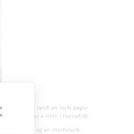
i
ytja úrgang úr landi án leyfa þegar
i.
pið haft viðkomu á Höfn í Hornafirði.
lega starfsemi og án starfsleyfa.