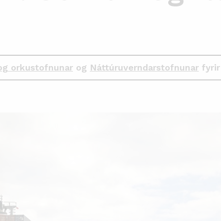
og orkustofnunar
og
Náttúruverndarstofnunar
fyrir