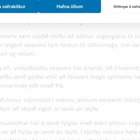
ftir að skipverjar gátu ekki framvísað umbeðnum gö
a vafrakökur
Hafna öllum
Stillingar á vaf
 að þeirri niðurstöðu að farmurinn væri úrgangur sem
i umhverfisyfirvalda í sendi- og móttökuríki.
annarra sem staðið höfðu að söfnun úrgangsins til l
útgerð skipsins fyrir tilraun til útflutnings. Um va
jum og vélum.
 hf., umboðsaðila skipsins hér á landi, við Efnamót
ðu verið gerðar eftir að töluvert magn spilliefna haf
unarinnar yrði vísað frá.
ið önnur stjórnvöld í málinu, einkum embætti Tolls
fyrir að skipið sigldi úr landi án leyfa.
munaaðilar hér á landi fylgist með slíkri söfnun úrg
r að flytja úr landi án leyfa. Í kjölfar málsins haf