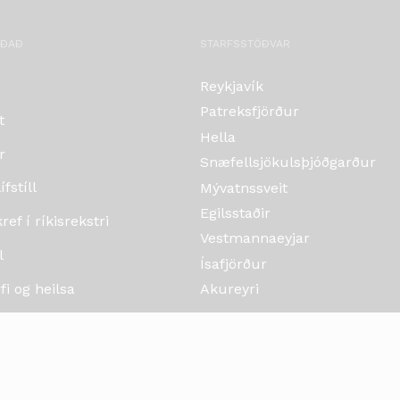
OÐAÐ
STARFSSTÖÐVAR
Reykjavík
Patreksfjörður
t
Hella
r
Snæfellsjökulsþjóðgarður
fstíll
Mývatnssveit
Egilsstaðir
ef í ríkisrekstri
Vestmannaeyjar
l
Ísafjörður
i og heilsa
Akureyri