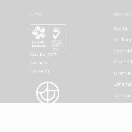
VOTTANIR
MEST SK
Fréttir
Veiðikor
Hreindý
Cert No. 9117
Grænn lí
ISO 9001
ISO 14001
Græn skr
Efnamá
Umhverf