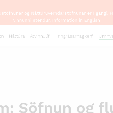
ustofnunar
og
Náttúruverndarstofnunar
er í gangi. 
vinnunni stendur.
Information in English
tn
Náttúra
Atvinnulíf
Hringrásarhagkerfi
Umhve
m: Söfnun og fl