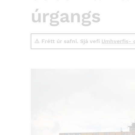
úrgangs
⚠️ Frétt úr safni. Sjá vefi
Umhverfis- 