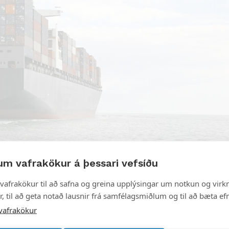
um vafrakökur á þessari vefsíðu
vafrakökur til að safna og greina upplýsingar um notkun og virkn
söfnun úrgangs, m.a. spilliefna, og tilraun til að fl
, til að geta notað lausnir frá samfélagsmiðlum og til að bæta efn
ar við höfn í Hafnarfirði í janúar sl. Áður hefði ski
vafrakökur
 skipið eftir að ábendingar bárust um hugsanlega ólög