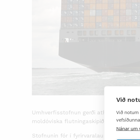
Við not
Við notum 
Umhverfisstofnun gerði athugasemdir við 
vefsíðunnar
moldóvíska flutningaskipið Just Mariiam v
Nánar um 
Stofnunin fór í fyrirvaralaust eftirlit í