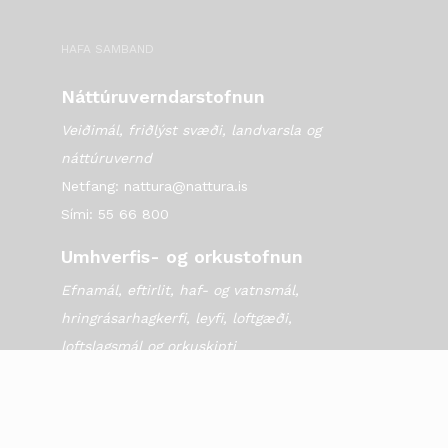
HAFA SAMBAND
Náttúruverndarstofnun
Veiðimál, friðlýst svæði, landvarsla og
náttúruvernd
Netfang: nattura@nattura.is
Sími: 55 66 800
Umhverfis- og orkustofnun
Efnamál, eftirlit, haf- og vatnsmál,
hringrásarhagkerfi, leyfi, loftgæði,
loftslagsmál og orkuskipti
▶ Hafa samband
Sími: 569 6000