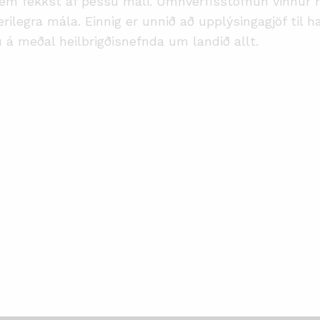
sem fékkst af þessu máli. Umhverfisstofnun vinnur n
ærilegra mála. Einnig er unnið að upplýsingagjöf ti
 meðal heilbrigðisnefnda um landið allt.