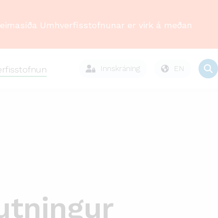
Heimasíða Umhverfisstofnunar er virk á meðan
Innskráning
EN
rfisstofnun
utningur