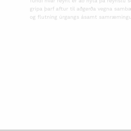
fundi hvar reynt er að nýta þá reynslu 
grípa þarf aftur til aðgerða vegna samb
og flutning úrgangs ásamt samræmingu á