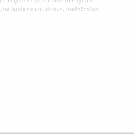
ú að gerð verkferla með Tollstjóra ef
l hafna landsins um söfnun, meðhöndlun