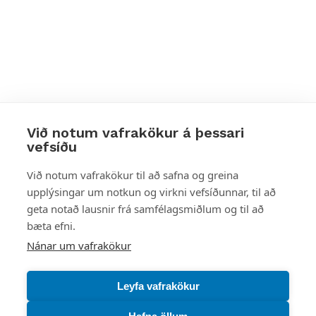
Við notum vafrakökur á þessari
vefsíðu
Styttu þér leið
Við notum vafrakökur til að safna og greina
upplýsingar um notkun og virkni vefsíðunnar, til að
Mest skoðað
geta notað lausnir frá samfélagsmiðlum og til að
bæta efni.
Starfsstöðvar
Nánar um vafrakökur
Leyfa vafrakökur