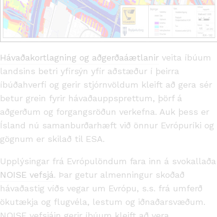
Hávaðakortlagning og aðgerðaáætlanir
veita íbúum
landsins betri yfirsýn yfir aðstæður í þeirra
íbúðahverfi og gerir stjórnvöldum kleift að gera sér
betur grein fyrir hávaðauppsprettum, þörf á
aðgerðum og forgangsröðun verkefna. Auk þess er
Ísland nú samanburðarhæft við önnur Evrópuríki og
gögnum er skilað til ESA.
Upplýsingar frá Evrópulöndum fara inn á svokallaða
NOISE vefsjá
. Þar getur almenningur skoðað
hávaðastig víðs vegar um Evrópu, s.s. frá umferð
ökutækja og flugvéla, lestum og iðnaðarsvæðum.
NOISE vefsjáin gerir íbúum kleift að vera