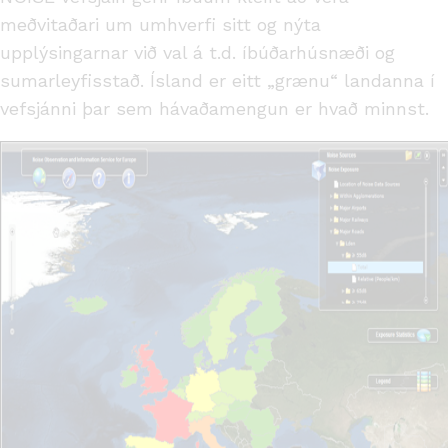
meðvitaðari um umhverfi sitt og nýta
upplýsingarnar við val á t.d. íbúðarhúsnæði og
sumarleyfisstað. Ísland er eitt „grænu“ landanna í
vefsjánni þar sem hávaðamengun er hvað minnst.