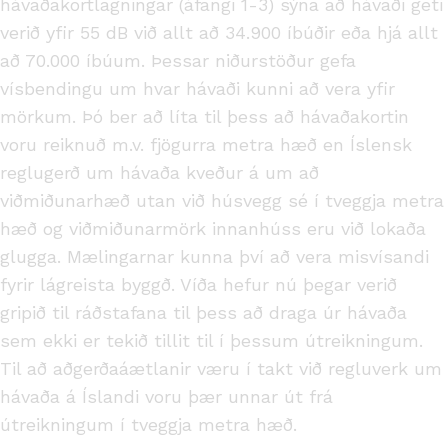
hávaðakortlagningar (áfangi 1-3) sýna að hávaði geti
verið yfir 55 dB við allt að 34.900 íbúðir eða hjá allt
að 70.000 íbúum. Þessar niðurstöður gefa
vísbendingu um hvar hávaði kunni að vera yfir
mörkum. Þó ber að líta til þess að hávaðakortin
voru reiknuð m.v. fjögurra metra hæð en Íslensk
reglugerð um hávaða kveður á um að
viðmiðunarhæð utan við húsvegg sé í tveggja metra
hæð og viðmiðunarmörk innanhúss eru við lokaða
glugga. Mælingarnar kunna því að vera misvísandi
fyrir lágreista byggð. Víða hefur nú þegar verið
gripið til ráðstafana til þess að draga úr hávaða
sem ekki er tekið tillit til í þessum útreikningum.
Til að aðgerðaáætlanir væru í takt við regluverk um
hávaða á Íslandi voru þær unnar út frá
útreikningum í tveggja metra hæð.