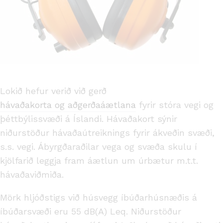
Lokið hefur verið við gerð
hávaðakorta og aðgerðaáætlana
fyrir stóra vegi og
þéttbýlissvæði á Íslandi. Hávaðakort sýnir
niðurstöður hávaðaútreiknings fyrir ákveðin svæði,
s.s. vegi. Ábyrgðaraðilar vega og svæða skulu í
kjölfarið leggja fram áætlun um úrbætur m.t.t.
hávaðaviðmiða.
Mörk hljóðstigs við húsvegg íbúðarhúsnæðis á
íbúðarsvæði eru 55 dB(A) Leq. Niðurstöður