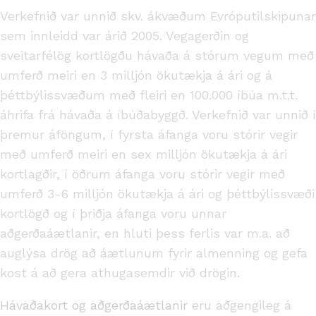
Verkefnið var unnið skv. ákvæðum Evróputilskipunar
sem innleidd var árið 2005. Vegagerðin og
sveitarfélög kortlögðu hávaða á stórum vegum með
umferð meiri en 3 milljón ökutækja á ári og á
þéttbýlissvæðum með fleiri en 100.000 íbúa m.t.t.
áhrifa frá hávaða á íbúðabyggð. Verkefnið var unnið í
þremur áföngum, í fyrsta áfanga voru stórir vegir
með umferð meiri en sex milljón ökutækja á ári
kortlagðir, í öðrum áfanga voru stórir vegir með
umferð 3-6 milljón ökutækja á ári og þéttbýlissvæði
kortlögð og í þriðja áfanga voru unnar
aðgerðaáætlanir, en hluti þess ferlis var m.a. að
auglýsa drög að áætlunum fyrir almenning og gefa
kost á að gera athugasemdir við drögin.
Hávaðakort og aðgerðaáætlanir
eru aðgengileg á