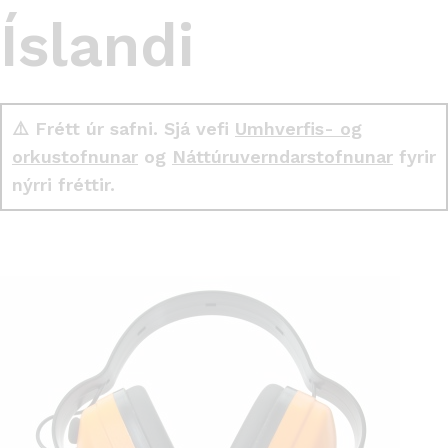
Íslandi
⚠️ Frétt úr safni. Sjá vefi
Umhverfis- og
orkustofnunar
og
Náttúruverndarstofnunar
fyrir
nýrri fréttir.