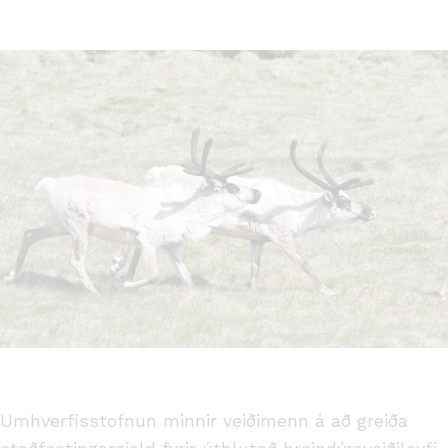
Umhverfisstofnun minnir veiðimenn á að greiða