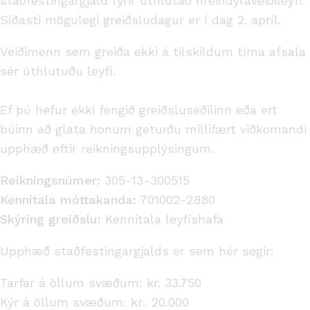
staðfestingargjald fyrir úthlutað hreindýraveiðileyfi.
Síðasti mögulegi greiðsludagur er í dag 2. apríl.
Veiðimenn sem greiða ekki á tilskildum tíma afsala
sér úthlutuðu leyfi.
Ef þú hefur ekki fengið greiðsluseðilinn eða ert
búinn að glata honum geturðu millifært viðkomandi
upphæð eftir reikningsupplýsingum.
Reikningsnúmer:
305-13-300515
Kennitala móttakanda:
701002-2880
Skýring greiðslu:
Kennitala leyfishafa
Upphæð staðfestingargjalds er sem hér segir:
Tarfar á öllum svæðum: kr. 33.750
Kýr á öllum svæðum: kr.. 20.000