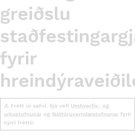
greiðslu
staðfestingargj
fyrir
hreindýraveiðil
⚠️ Frétt úr safni. Sjá vefi
Umhverfis- og
orkustofnunar
og
Náttúruverndarstofnunar
fyrir
nýrri fréttir.