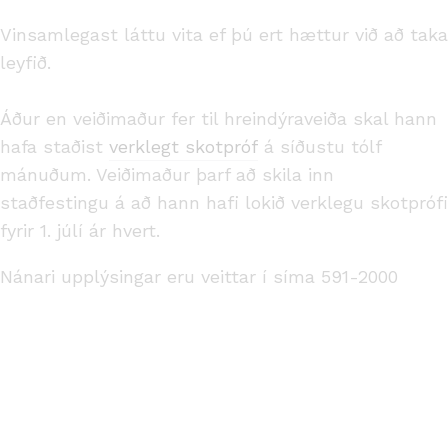
Vinsamlegast láttu vita ef þú ert hættur við að taka
leyfið.
Áður en veiðimaður fer til hreindýraveiða skal hann
hafa staðist
verklegt skotpróf
á síðustu tólf
mánuðum. Veiðimaður þarf að skila inn
staðfestingu á að hann hafi lokið verklegu skotprófi
fyrir 1. júlí ár hvert.
Nánari upplýsingar eru veittar í síma 591-2000