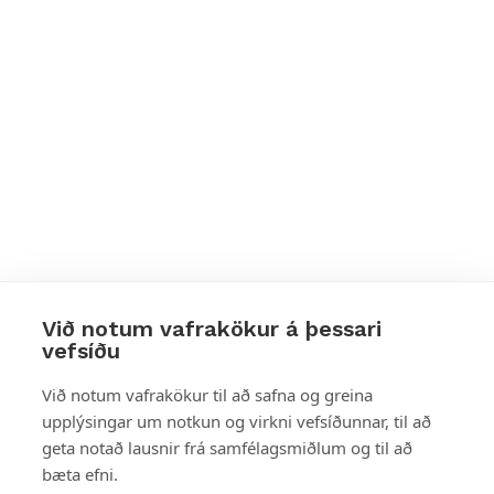
Við notum vafrakökur á þessari
vefsíðu
Styttu þér leið
Við notum vafrakökur til að safna og greina
upplýsingar um notkun og virkni vefsíðunnar, til að
Mest skoðað
geta notað lausnir frá samfélagsmiðlum og til að
bæta efni.