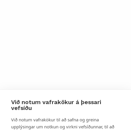
Við notum vafrakökur á þessari
vefsíðu
Styttu þér leið
Við notum vafrakökur til að safna og greina
upplýsingar um notkun og virkni vefsíðunnar, til að