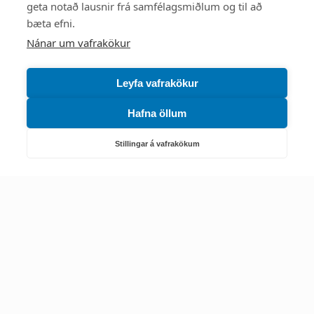
Mest skoðað
geta notað lausnir frá samfélagsmiðlum og til að
bæta efni.
Starfsstöðvar
Nánar um vafrakökur
Leyfa vafrakökur
Hafna öllum
Náttúruverndarstofnun
Veiðimál, friðlýst svæði, landvarsla og náttúruvernd
Stillingar á vafrakökum
Netfang: nattura@nattura.is
Sími: 55 66 800
Umhverfis- og orkustofnun
Efnamál, eftirlit, haf- og vatnsmál, hringrásarhagkerfi, leyfi,
loftgæði, loftslagsmál og orkuskipti
▶ Hafa samband
Sími: 569 6000