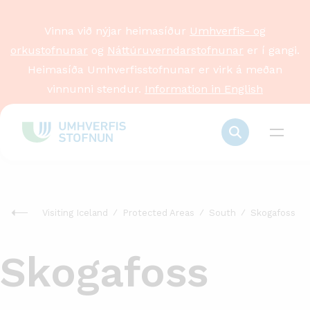
Vinna við nýjar heimasíður
Umhverfis- og
orkustofnunar
og
Náttúruverndarstofnunar
er í gangi.
Heimasíða Umhverfisstofnunar er virk á meðan
vinnunni stendur.
Information in English
Visiting Iceland
Protected Areas
South
Skogafoss
Skogafoss