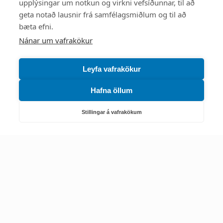
upplýsingar um notkun og virkni vefsíðunnar, til að
Mest skoðað
geta notað lausnir frá samfélagsmiðlum og til að
bæta efni.
Starfsstöðvar
Nánar um vafrakökur
Leyfa vafrakökur
Hafna öllum
Náttúruverndarstofnun
Veiðimál, friðlýst svæði, landvarsla og náttúruvernd
Stillingar á vafrakökum
Netfang: nattura@nattura.is
Sími: 55 66 800
Umhverfis- og orkustofnun
Efnamál, eftirlit, haf- og vatnsmál, hringrásarhagkerfi, leyfi,
loftgæði, loftslagsmál og orkuskipti
▶ Hafa samband
Sími: 569 6000