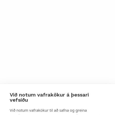
Við notum vafrakökur á þessari
vefsíðu
Styttu þér leið
Við notum vafrakökur til að safna og greina