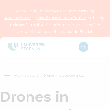
Vinna við nýjar heimasíður
Umhverfis- og
orkustofnunar
og
Náttúruverndarstofnunar
er í gangi.
Heimasíða Umhverfisstofnunar er virk á meðan
vinnunni stendur.
Information in English
Visiting Iceland
Drones in protected areas
Drones in