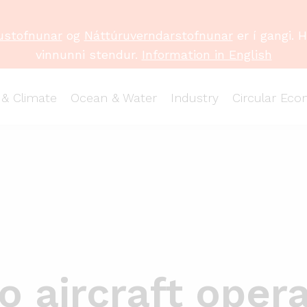
ustofnunar
og
Náttúruverndarstofnunar
er í gangi. 
vinnunni stendur.
Information in English
 & Climate
Ocean & Water
Industry
Circular Ec
to aircraft oper