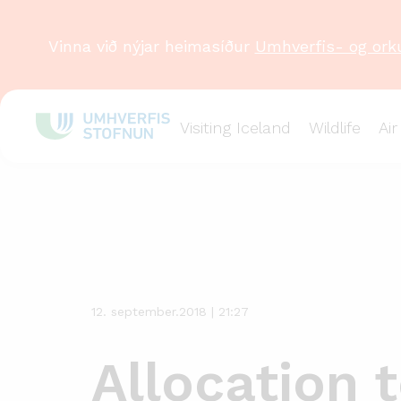
Vinna við nýjar heimasíður
Umhverfis- og ork
Visiting Iceland
Wildlife
Air
Newsitem
12. september.2018 | 21:27
Allocation 