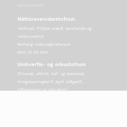
HAFA SAMBAND
Náttúruverndarstofnun
Veiðimál, friðlýst svæði, landvarsla og
náttúruvernd
Netfang: nattura@nattura.is
Sími: 55 66 800
Umhverfis- og orkustofnun
Efnamál, eftirlit, haf- og vatnsmál,
hringrásarhagkerfi, leyfi, loftgæði,
loftslagsmál og orkuskipti
▶ Hafa samband
Sími: 569 6000