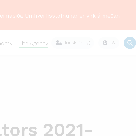
Heimasíða Umhverfisstofnunar er virk á meðan
Innskráning
IS
onomy
The Agency
ators 2021-