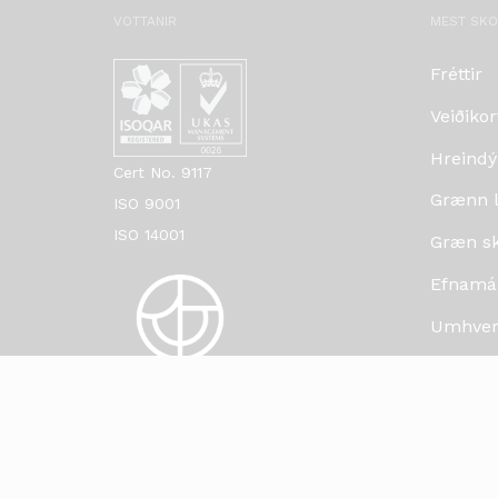
VOTTANIR
MEST SK
Fréttir
Veiðikor
Hreindý
Cert No. 9117
Grænn lí
ISO 9001
ISO 14001
Græn skr
Efnamá
Umhverf