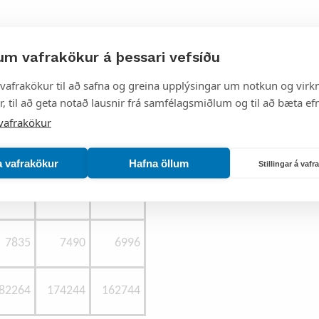
er of allowances
um vafrakökur á þessari vefsíðu
vafrakökur til að safna og greina upplýsingar um notkun og virkn
2021
2022
2023
, til að geta notað lausnir frá samfélagsmiðlum og til að bæta efn
vafrakökur
6874
6572
6138
a vafrakökur
Hafna öllum
Stillingar á vaf
74515
71236
66535
7835
7490
6996
82264
174244
162744