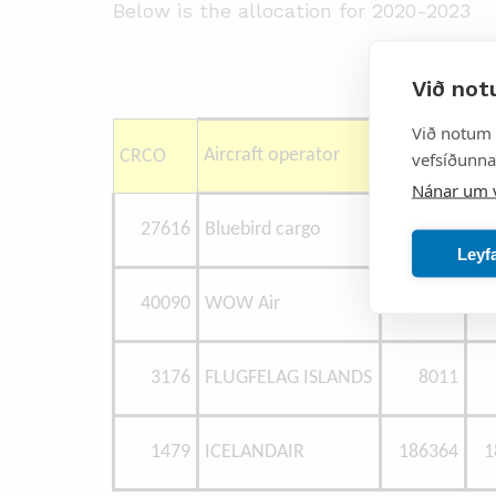
Below is the allocation for 2020-2023
Numb
Við not
Við notum 
Aircraft operator
2020
CRCO
vefsíðunnar
Nánar um 
27616
Bluebird cargo
14058
Leyf
40090
WOW Air
152382
3176
FLUGFELAG ISLANDS
8011
1479
ICELANDAIR
186364
1