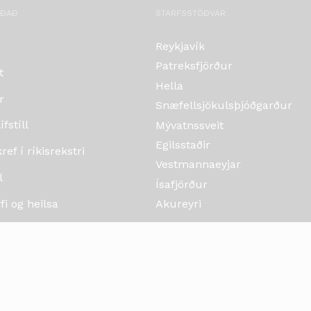
OÐAÐ
STARFSSTÖÐVAR
Reykjavík
Patreksfjörður
t
Hella
r
Snæfellsjökulsþjóðgarður
fstíll
Mývatnssveit
Egilsstaðir
ef í ríkisrekstri
Vestmannaeyjar
l
Ísafjörður
i og heilsa
Akureyri