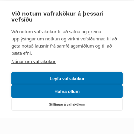
Við notum vafrakökur á þessari
vefsíðu
Styttu þér leið
Við notum vafrakökur til að safna og greina
upplýsingar um notkun og virkni vefsíðunnar, til að
Mest skoðað
geta notað lausnir frá samfélagsmiðlum og til að
bæta efni.
Starfsstöðvar
Nánar um vafrakökur
Leyfa vafrakökur
Hafna öllum
Náttúruverndarstofnun
Veiðimál, friðlýst svæði, landvarsla og náttúruvernd
Stillingar á vafrakökum
Netfang: nattura@nattura.is
Sími: 55 66 800