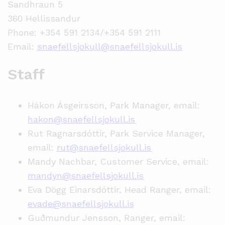
Sandhraun 5
360 Hellissandur
Phone: +354 591 2134/+354 591 2111
Email:
snaefellsjokull@snaefellsjokull.is
Staff
Hákon Ásgeirsson, Park Manager, email:
hakon@snaefellsjokull.is
Rut
Ragnarsdóttir, Park Service Manager,
email:
rut@snaefellsjokull.is
Mandy Nachbar, Customer Service, email:
mandyn@snaefellsjokull.is
Eva Dögg Einarsdóttir, Head Ranger, email:
evade@snaefellsjokull.is
Guðmundur Jensson, Ranger, email: