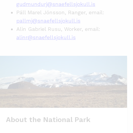
gudmundurj@snaefellsjokull.is
Páll Marel Jónsson, Ranger, email:
pallmj@snaefellsjokull.is
Alin Gabriel Rusu, Worker, email:
alinr@snaefellsjokull.is
About the National Park