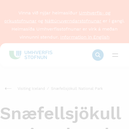
Vinna við nýjar heimasíður
Umhverfis- og
orkustofnunar
og
Náttúruverndarstofnunar
er í gangi.
Heimasíða Umhverfisstofnunar er virk á meðan
vinnunni stendur.
Information in English
Visiting Iceland
Snæfellsjökull National Park
Snæfellsjökull